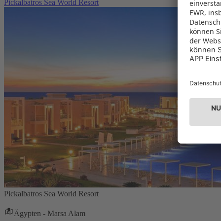
Pickalbatros Sea World Resort
Pickalbatros Sea World Resort
Ägypten - Marsa Alam