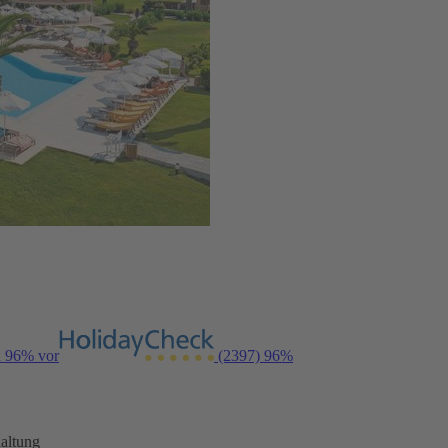
n 96% vor
(2397)
96%
altung