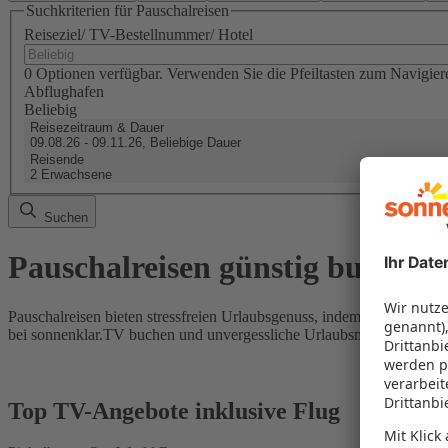
Suchkriterien für Pauschalreisen
Reiseziel/ TV-Bestellnummer/ Hotel
0 Optionen verfügbar. Verwenden Sie die Pfeiltasten zum Navigier
Abflughafen
Beliebig
Reisezeitraum & Dauer
09.08.26 - 09.11.26, Beliebige Dauer
Reisende
2 Erwachsene
Suchen
Pauschalreisen günstig buchen
Pauschalreisen bieten stressfreien Urlaubsgenuss, indem Flug und Hot
bei sonnenklar.TV buchen und unvergessliche Urlaubsmomente erleb
Top TV-Angebote inklusive Flug