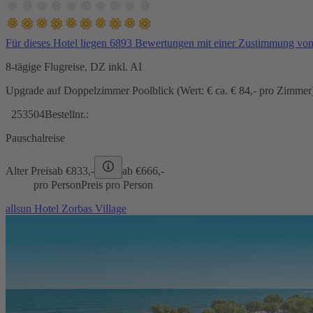
Für dieses Hotel liegen 6893 Bewertungen mit einer Zustimmung vo
8-tägige Flugreise, DZ inkl. AI
Upgrade auf Doppelzimmer Poolblick (Wert: € ca. € 84,- pro Zimmer) 
253504
Bestellnr.:
Pauschalreise
Alter Preis
ab €
833,-
ab €
666,-
pro Person
Preis pro Person
allsun Hotel Zorbas Village