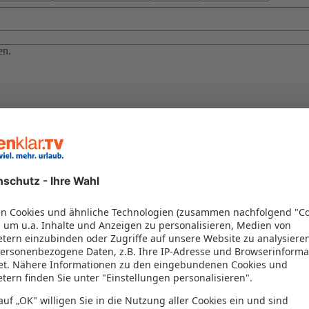
en.
el in einem Paket kombiniert werden – das spart Zeit und Geld. Nutzen 
en!