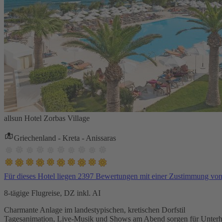
allsun Hotel Zorbas Village
Griechenland - Kreta - Anissaras
Für dieses Hotel liegen 2397 Bewertungen mit einer Zustimmung vo
8-tägige Flugreise, DZ inkl. AI
Charmante Anlage im landestypischen, kretischen Dorfstil
Tagesanimation, Live-Musik und Shows am Abend sorgen für Unterh