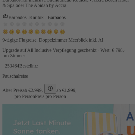
& Spa oder The Abidah by Accra
Barbados -Karibik - Barbados
9-tägige Flugreise, Doppelzimmer Meerblick inkl. AI
Upgrade auf All Inclusive Verpflegung geschenkt - Wert: € 798,-
pro Zimmer
253464
Bestellnr.:
Pauschalreise
Alter Preis
ab €
2.999,-
ab €
1.999,-
pro Person
Preis pro Person