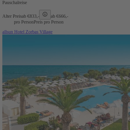
Pauschalreise
Alter Preis
ab €
833,-
ab €
666,-
pro Person
Preis pro Person
allsun Hotel Zorbas Village