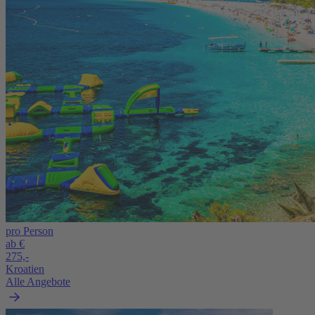
pro Person
ab €
275,-
Kroatien
Alle Angebote