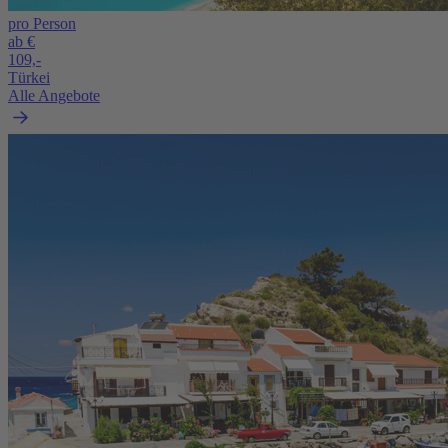
pro Person
ab €
109,-
Türkei
Alle Angebote