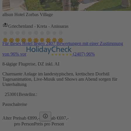
allsun Hotel Zorbas Village
Griechenland - Kreta - Anissaras
Für dieses Hotel liegen 2407 Bewertungen mit einer Zustimmung
von 96% vor
(2407)
96%
8-tägige Flugreise, DZ inkl. AI
Charmante Anlage im landestypischen, kretischen Dorfstil
Tagesanimation, Live-Musik und Shows am Abend sorgen für
Unterhaltung
253001
Bestellnr.:
Pauschalreise
Alter Preis
ab €
899,-
ab €
697,-
pro Person
Preis pro Person