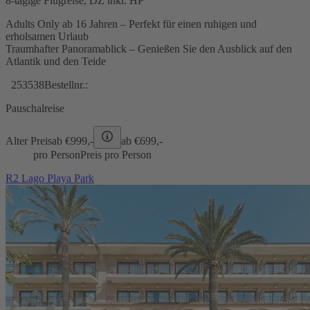
8-tägige Flugreise, DZ inkl. HP
Adults Only ab 16 Jahren – Perfekt für einen ruhigen und
erholsamen Urlaub
Traumhafter Panoramablick – Genießen Sie den Ausblick auf den
Atlantik und den Teide
253538
Bestellnr.:
Pauschalreise
Alter Preis
ab €
999,-
ab €
699,-
pro Person
Preis pro Person
R2 Lago Playa Park