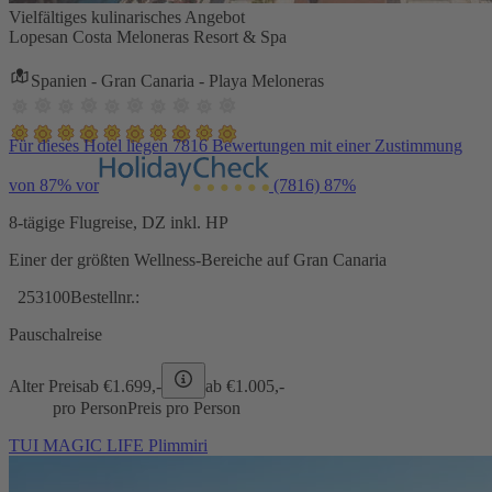
Vielfältiges kulinarisches Angebot
Lopesan Costa Meloneras Resort & Spa
Spanien - Gran Canaria - Playa Meloneras
Für dieses Hotel liegen 7816 Bewertungen mit einer Zustimmung
von 87% vor
(7816)
87%
8-tägige Flugreise, DZ inkl. HP
Einer der größten Wellness-Bereiche auf Gran Canaria
253100
Bestellnr.:
Pauschalreise
Alter Preis
ab €
1.699,-
ab €
1.005,-
pro Person
Preis pro Person
TUI MAGIC LIFE Plimmiri