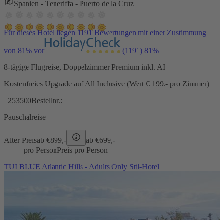
Spanien - Teneriffa - Puerto de la Cruz
Für dieses Hotel liegen 1191 Bewertungen mit einer Zustimmung
von 81% vor
(1191)
81%
8-tägige Flugreise, Doppelzimmer Premium inkl. AI
Kostenfreies Upgrade auf All Inclusive (Wert € 199.- pro Zimmer)
253500
Bestellnr.:
Pauschalreise
Alter Preis
ab €
899,-
ab €
699,-
pro Person
Preis pro Person
TUI BLUE Atlantic Hills - Adults Only Stil-Hotel