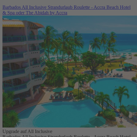
Barbados All Inclusive Strandurlaub Roulette - Accra Beach Hotel
& Spa oder The Abidah by Accra
Upgrade auf All Inclusive
Barbados All Inclusive Strandurlaub Roulette - Accra Beach Hotel