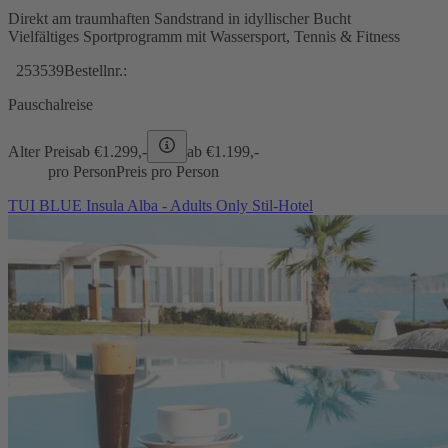
Direkt am traumhaften Sandstrand in idyllischer Bucht
Vielfältiges Sportprogramm mit Wassersport, Tennis & Fitness
253539
Bestellnr.:
Pauschalreise
Alter Preis
ab €
1.299,-
ab €
1.199,-
pro Person
Preis pro Person
TUI BLUE Insula Alba - Adults Only Stil-Hotel