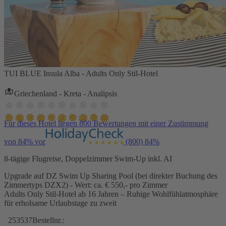
TUI BLUE Insula Alba - Adults Only Stil-Hotel
Griechenland - Kreta - Analipsis
Für dieses Hotel liegen 800 Bewertungen mit einer Zustimmung
von 84% vor
(800)
84%
8-tägige Flugreise, Doppelzimmer Swim-Up inkl. AI
Upgrade auf DZ Swim Up Sharing Pool (bei direkter Buchung des
Zimmertyps DZX2) - Wert: ca. € 550,- pro Zimmer
Adults Only Stil-Hotel ab 16 Jahren – Ruhige Wohlfühlatmosphäre
für erholsame Urlaubstage zu zweit
253537
Bestellnr.: