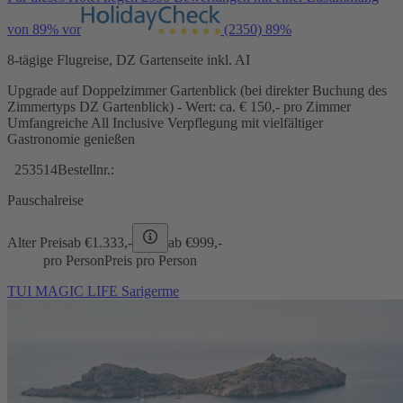
von 89% vor
(2350)
89%
8-tägige Flugreise, DZ Gartenseite inkl. AI
Upgrade auf Doppelzimmer Gartenblick (bei direkter Buchung des
Zimmertyps DZ Gartenblick) - Wert: ca. € 150,- pro Zimmer
Umfangreiche All Inclusive Verpflegung mit vielfältiger
Gastronomie genießen
253514
Bestellnr.:
Pauschalreise
Alter Preis
ab €
1.333,-
ab €
999,-
pro Person
Preis pro Person
TUI MAGIC LIFE Sarigerme