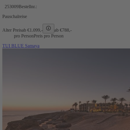
253009
Bestellnr.:
Pauschalreise
Alter Preis
ab €
1.099,-
ab €
788,-
pro Person
Preis pro Person
TUI BLUE Samaya