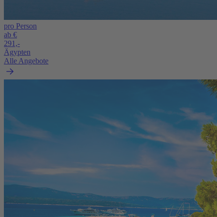
pro Person
ab €
291,-
Ägypten
Alle Angebote