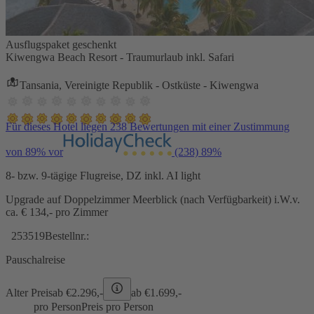
Ausflugspaket geschenkt
Kiwengwa Beach Resort - Traumurlaub inkl. Safari
Tansania, Vereinigte Republik - Ostküste - Kiwengwa
Für dieses Hotel liegen 238 Bewertungen mit einer Zustimmung
von 89% vor
(238)
89%
8- bzw. 9-tägige Flugreise, DZ inkl. AI light
Upgrade auf Doppelzimmer Meerblick (nach Verfügbarkeit) i.W.v.
ca. € 134,- pro Zimmer
253519
Bestellnr.:
Pauschalreise
Alter Preis
ab €
2.296,-
ab €
1.699,-
pro Person
Preis pro Person