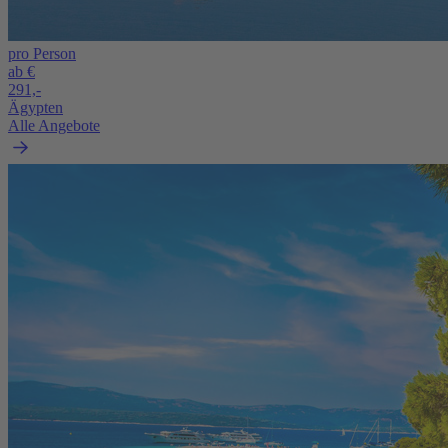
pro Person
ab €
291,-
Ägypten
Alle Angebote