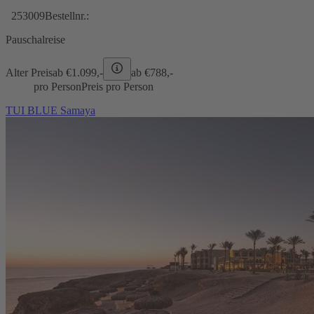
253009
Bestellnr.:
Pauschalreise
Alter Preis
ab €
1.099,-
ab €
788,-
pro Person
Preis pro Person
TUI BLUE Samaya