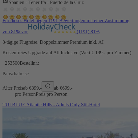
Spanien - Teneriffa - Puerto de la Cruz
Für dieses Hotel liegen 1191 Bewertungen mit einer Zustimmung
von 81% vor
(1191)
81%
8-tägige Flugreise, Doppelzimmer Premium inkl. AI
Kostenfreies Upgrade auf All Inclusive (Wert € 199.- pro Zimmer)
253500
Bestellnr.:
Pauschalreise
Alter Preis
ab €
899,-
ab €
699,-
pro Person
Preis pro Person
TUI BLUE Atlantic Hills - Adults Only Stil-Hotel