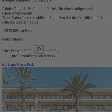
8-tägige Flugreise, DZ inkl. HP
Adults Only ab 16 Jahren – Perfekt für einen ruhigen und
erholsamen Urlaub
Traumhafter Panoramablick – Genießen Sie den Ausblick auf den
Atlantik und den Teide
253538
Bestellnr.:
Pauschalreise
Alter Preis
ab €
999,-
ab €
699,-
pro Person
Preis pro Person
R2 Lago Playa Park