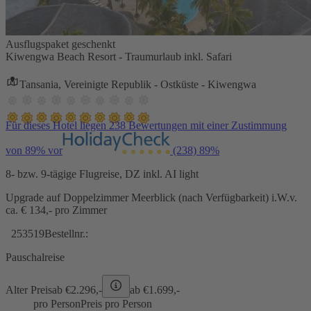
Ausflugspaket geschenkt
Kiwengwa Beach Resort - Traumurlaub inkl. Safari
Tansania, Vereinigte Republik - Ostküste - Kiwengwa
Für dieses Hotel liegen 238 Bewertungen mit einer Zustimmung
von 89% vor
(238)
89%
8- bzw. 9-tägige Flugreise, DZ inkl. AI light
Upgrade auf Doppelzimmer Meerblick (nach Verfügbarkeit) i.W.v.
ca. € 134,- pro Zimmer
253519
Bestellnr.:
Pauschalreise
Alter Preis
ab €
2.296,-
ab €
1.699,-
pro Person
Preis pro Person