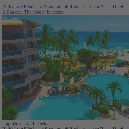
Barbados All Inclusive Strandurlaub Roulette - Accra Beach Hotel
& Spa oder The Abidah by Accra
Upgrade auf All Inclusive
Barbados All Inclusive Strandurlaub Roulette - Accra Beach Hotel