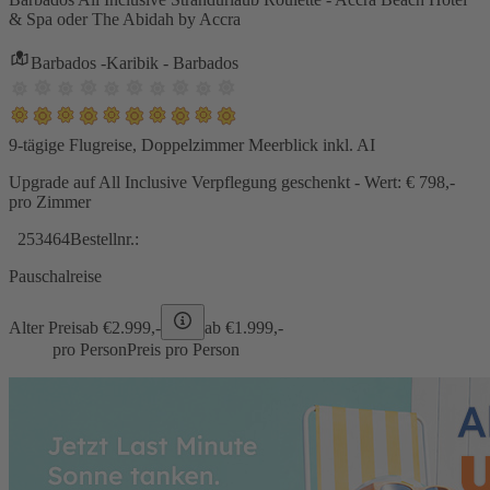
& Spa oder The Abidah by Accra
Barbados -Karibik - Barbados
9-tägige Flugreise, Doppelzimmer Meerblick inkl. AI
Upgrade auf All Inclusive Verpflegung geschenkt - Wert: € 798,-
pro Zimmer
253464
Bestellnr.:
Pauschalreise
Alter Preis
ab €
2.999,-
ab €
1.999,-
pro Person
Preis pro Person