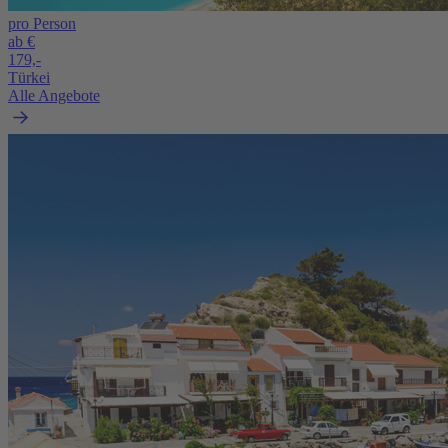
pro Person
ab €
179,-
Türkei
Alle Angebote