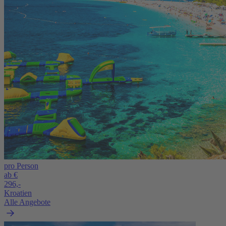
pro Person
ab €
296,-
Kroatien
Alle Angebote