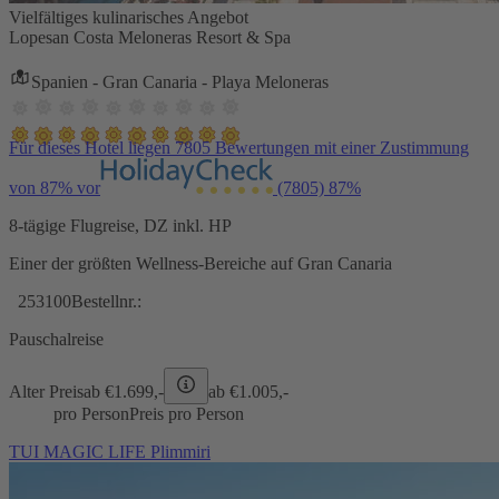
Vielfältiges kulinarisches Angebot
Lopesan Costa Meloneras Resort & Spa
Spanien - Gran Canaria - Playa Meloneras
Für dieses Hotel liegen 7805 Bewertungen mit einer Zustimmung
von 87% vor
(7805)
87%
8-tägige Flugreise, DZ inkl. HP
Einer der größten Wellness-Bereiche auf Gran Canaria
253100
Bestellnr.:
Pauschalreise
Alter Preis
ab €
1.699,-
ab €
1.005,-
pro Person
Preis pro Person
TUI MAGIC LIFE Plimmiri