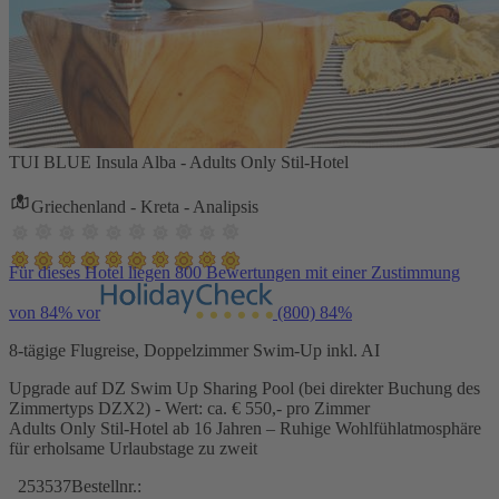
TUI BLUE Insula Alba - Adults Only Stil-Hotel
Griechenland - Kreta - Analipsis
Für dieses Hotel liegen 800 Bewertungen mit einer Zustimmung
von 84% vor
(800)
84%
8-tägige Flugreise, Doppelzimmer Swim-Up inkl. AI
Upgrade auf DZ Swim Up Sharing Pool (bei direkter Buchung des
Zimmertyps DZX2) - Wert: ca. € 550,- pro Zimmer
Adults Only Stil-Hotel ab 16 Jahren – Ruhige Wohlfühlatmosphäre
für erholsame Urlaubstage zu zweit
253537
Bestellnr.: