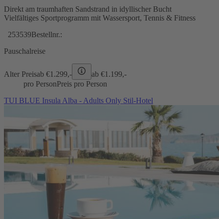
Direkt am traumhaften Sandstrand in idyllischer Bucht
Vielfältiges Sportprogramm mit Wassersport, Tennis & Fitness
253539
Bestellnr.:
Pauschalreise
Alter Preis
ab €
1.299,-
ab €
1.199,-
pro Person
Preis pro Person
TUI BLUE Insula Alba - Adults Only Stil-Hotel