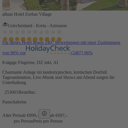
allsun Hotel Zorbas Village
Griechenland - Kreta - Anissaras
Für dieses Hotel liegen 2407 Bewertungen mit einer Zustimmung
von 96% vor
(2407)
96%
8-tägige Flugreise, DZ inkl. AI
Charmante Anlage im landestypischen, kretischen Dorfstil
Tagesanimation, Live-Musik und Shows am Abend sorgen für
Unterhaltung
253001
Bestellnr.:
Pauschalreise
Alter Preis
ab €
899,-
ab €
697,-
pro Person
Preis pro Person