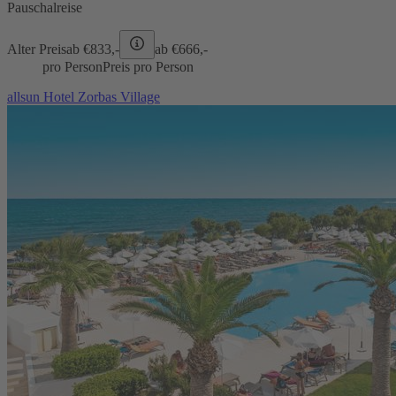
Pauschalreise
Alter Preis
ab €
833,-
ab €
666,-
pro Person
Preis pro Person
allsun Hotel Zorbas Village