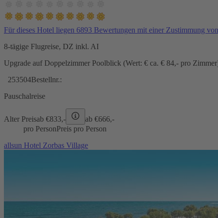
Für dieses Hotel liegen 6893 Bewertungen mit einer Zustimmung vo
8-tägige Flugreise, DZ inkl. AI
Upgrade auf Doppelzimmer Poolblick (Wert: € ca. € 84,- pro Zimmer) 
253504
Bestellnr.:
Pauschalreise
Alter Preis
ab €
833,-
ab €
666,-
pro Person
Preis pro Person
allsun Hotel Zorbas Village