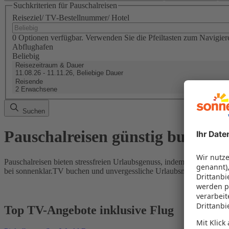
Suchkriterien für Pauschalreisen
Reiseziel/ TV-Bestellnummer/ Hotel
0 Optionen verfügbar. Verwenden Sie die Pfeiltasten zum Navigier
Abflughafen
Beliebig
Reisezeitraum & Dauer
11.08.26 - 11.11.26, Beliebige Dauer
Reisende
2 Erwachsene
Suchen
Pauschalreisen günstig buchen
Pauschalreisen bieten stressfreien Urlaubsgenuss, indem Flug und Hot
bei sonnenklar.TV buchen und unvergessliche Urlaubsmomente erleb
Top TV-Angebote inklusive Flug