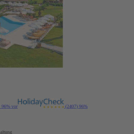
n 96% vor
(2407)
96%
altung