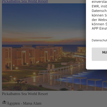
Pickalbatros Sea World Resort
Pickalbatros Sea World Resort
Ägypten - Marsa Alam