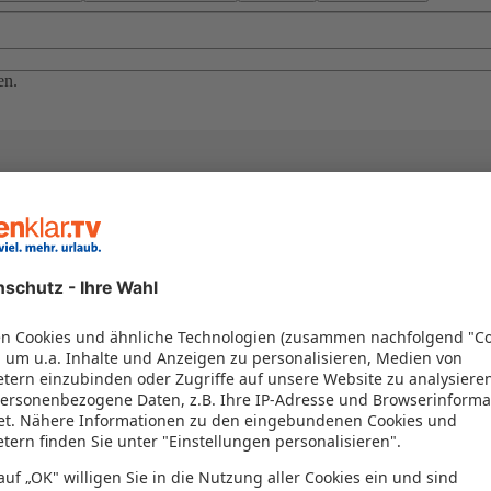
en.
el in einem Paket kombiniert werden – das spart Zeit und Geld. Nutzen 
en!