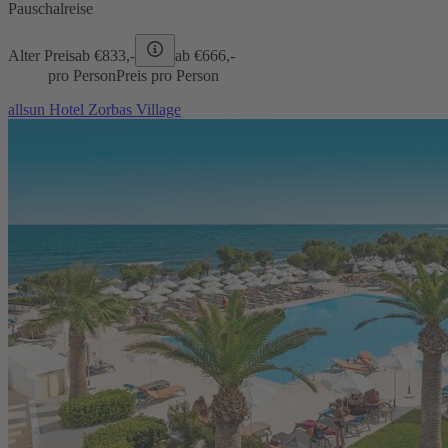
Pauschalreise
Alter Preis
ab €
833,-
ab €
666,-
pro Person
Preis pro Person
allsun Hotel Zorbas Village