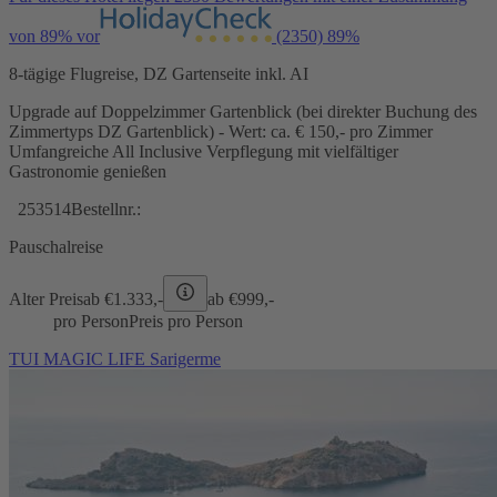
von 89% vor
(2350)
89%
8-tägige Flugreise, DZ Gartenseite inkl. AI
Upgrade auf Doppelzimmer Gartenblick (bei direkter Buchung des
Zimmertyps DZ Gartenblick) - Wert: ca. € 150,- pro Zimmer
Umfangreiche All Inclusive Verpflegung mit vielfältiger
Gastronomie genießen
253514
Bestellnr.:
Pauschalreise
Alter Preis
ab €
1.333,-
ab €
999,-
pro Person
Preis pro Person
TUI MAGIC LIFE Sarigerme