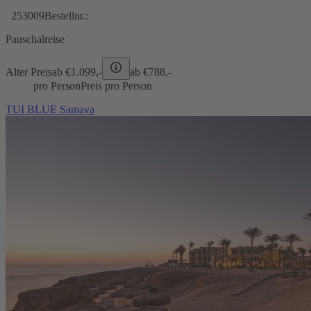
253009
Bestellnr.:
Pauschalreise
Alter Preis
ab €
1.099,-
ab €
788,-
pro Person
Preis pro Person
TUI BLUE Samaya