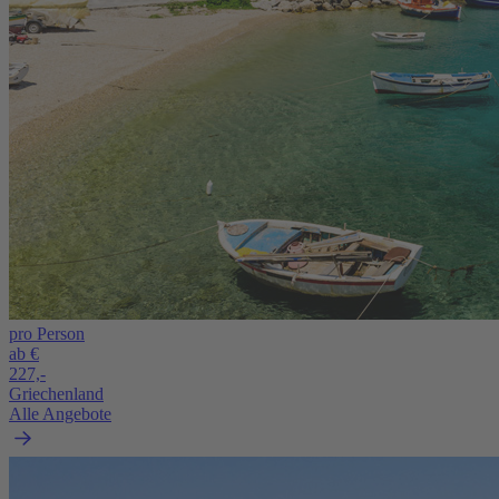
pro Person
ab €
227,-
Griechenland
Alle Angebote