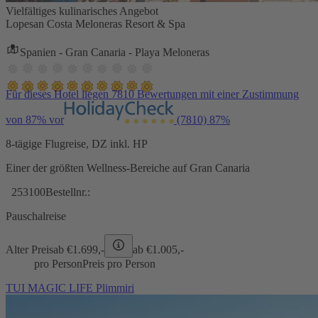
Vielfältiges kulinarisches Angebot
Lopesan Costa Meloneras Resort & Spa
Spanien - Gran Canaria - Playa Meloneras
Für dieses Hotel liegen 7810 Bewertungen mit einer Zustimmung
von 87% vor
(7810)
87%
8-tägige Flugreise, DZ inkl. HP
Einer der größten Wellness-Bereiche auf Gran Canaria
253100
Bestellnr.:
Pauschalreise
Alter Preis
ab €
1.699,-
ab €
1.005,-
pro Person
Preis pro Person
TUI MAGIC LIFE Plimmiri