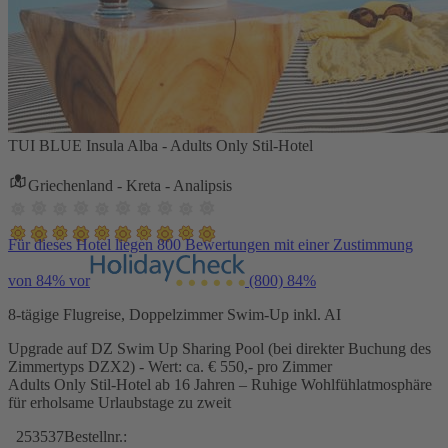
TUI BLUE Insula Alba - Adults Only Stil-Hotel
Griechenland - Kreta - Analipsis
Für dieses Hotel liegen 800 Bewertungen mit einer Zustimmung
von 84% vor
(800)
84%
8-tägige Flugreise, Doppelzimmer Swim-Up inkl. AI
Upgrade auf DZ Swim Up Sharing Pool (bei direkter Buchung des
Zimmertyps DZX2) - Wert: ca. € 550,- pro Zimmer
Adults Only Stil-Hotel ab 16 Jahren – Ruhige Wohlfühlatmosphäre
für erholsame Urlaubstage zu zweit
253537
Bestellnr.: