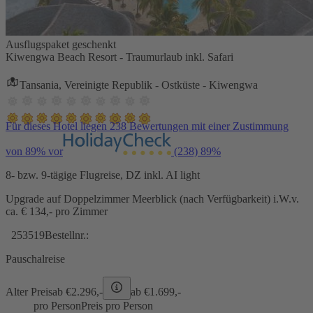
Ausflugspaket geschenkt
Kiwengwa Beach Resort - Traumurlaub inkl. Safari
Tansania, Vereinigte Republik - Ostküste - Kiwengwa
Für dieses Hotel liegen 238 Bewertungen mit einer Zustimmung
von 89% vor
(238)
89%
8- bzw. 9-tägige Flugreise, DZ inkl. AI light
Upgrade auf Doppelzimmer Meerblick (nach Verfügbarkeit) i.W.v.
ca. € 134,- pro Zimmer
253519
Bestellnr.:
Pauschalreise
Alter Preis
ab €
2.296,-
ab €
1.699,-
pro Person
Preis pro Person