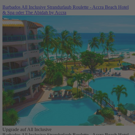
Barbados All Inclusive Strandurlaub Roulette - Accra Beach Hotel
& Spa oder The Abidah by Accra
Upgrade auf All Inclusive
Barbados All Inclusive Strandurlaub Roulette - Accra Beach Hotel