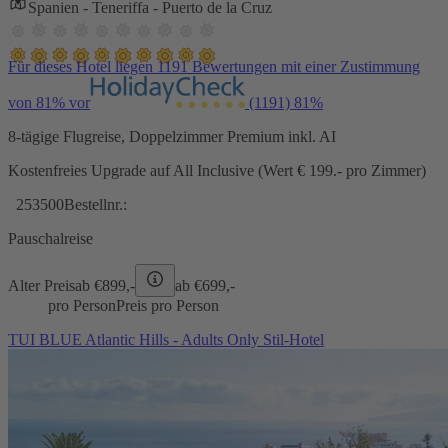
Spanien - Teneriffa - Puerto de la Cruz
Für dieses Hotel liegen 1191 Bewertungen mit einer Zustimmung
von 81% vor
(1191)
81%
8-tägige Flugreise, Doppelzimmer Premium inkl. AI
Kostenfreies Upgrade auf All Inclusive (Wert € 199.- pro Zimmer)
253500
Bestellnr.:
Pauschalreise
Alter Preis
ab €
899,-
ab €
699,-
pro Person
Preis pro Person
TUI BLUE Atlantic Hills - Adults Only Stil-Hotel