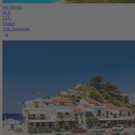
pro Person
ab €
233,-
Türkei
Alle Angebote