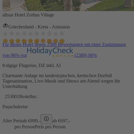
allsun Hotel Zorbas Village
Griechenland - Kreta - Anissaras
Für dieses Hotel liegen 2389 Bewertungen mit einer Zustimmung
von 96% vor
(2389)
96%
8-tägige Flugreise, DZ inkl. AI
Charmante Anlage im landestypischen, kretischen Dorfstil
Tagesanimation, Live-Musik und Shows am Abend sorgen für
Unterhaltung
253001
Bestellnr.:
Pauschalreise
Alter Preis
ab €
899,-
ab €
697,-
pro Person
Preis pro Person