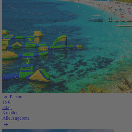
pro Person
ab €
302,-
Kroatien
Alle Angebote