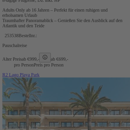
8-tägige Flugreise, DZ inkl. HP
Adults Only ab 16 Jahren – Perfekt für einen ruhigen und
erholsamen Urlaub
Traumhafter Panoramablick – Genießen Sie den Ausblick auf den
Atlantik und den Teide
253538
Bestellnr.:
Pauschalreise
Alter Preis
ab €
999,-
ab €
699,-
pro Person
Preis pro Person
R2 Lago Playa Park