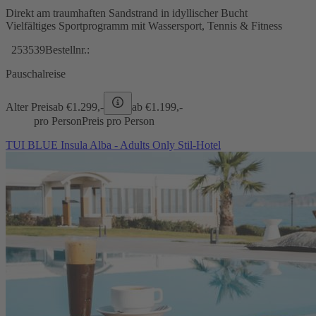
Direkt am traumhaften Sandstrand in idyllischer Bucht
Vielfältiges Sportprogramm mit Wassersport, Tennis & Fitness
253539
Bestellnr.:
Pauschalreise
Alter Preis
ab €
1.299,-
ab €
1.199,-
pro Person
Preis pro Person
TUI BLUE Insula Alba - Adults Only Stil-Hotel