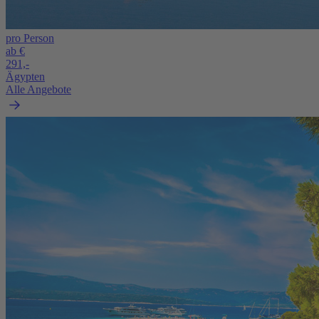
pro Person
ab €
291,-
Ägypten
Alle Angebote