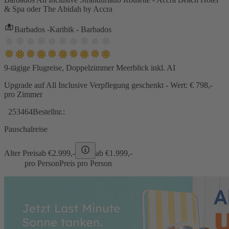
& Spa oder The Abidah by Accra
Barbados -Karibik - Barbados
9-tägige Flugreise, Doppelzimmer Meerblick inkl. AI
Upgrade auf All Inclusive Verpflegung geschenkt - Wert: € 798,-
pro Zimmer
253464
Bestellnr.:
Pauschalreise
Alter Preis
ab €
2.999,-
ab €
1.999,-
pro Person
Preis pro Person