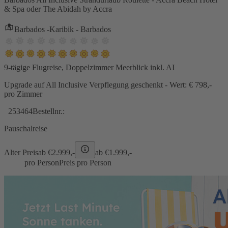
& Spa oder The Abidah by Accra
Barbados -Karibik - Barbados
9-tägige Flugreise, Doppelzimmer Meerblick inkl. AI
Upgrade auf All Inclusive Verpflegung geschenkt - Wert: € 798,-
pro Zimmer
253464
Bestellnr.:
Pauschalreise
Alter Preis
ab €
2.999,-
ab €
1.999,-
pro Person
Preis pro Person