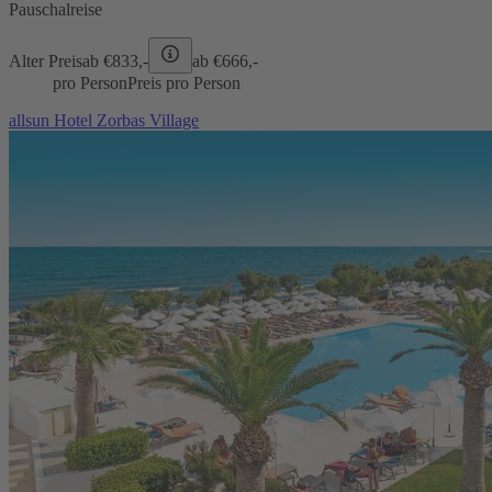
Pauschalreise
Alter Preis
ab €
833,-
ab €
666,-
pro Person
Preis pro Person
allsun Hotel Zorbas Village