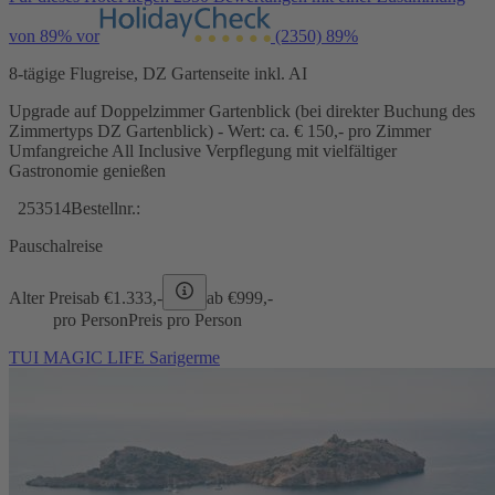
von 89% vor
(2350)
89%
8-tägige Flugreise, DZ Gartenseite inkl. AI
Upgrade auf Doppelzimmer Gartenblick (bei direkter Buchung des
Zimmertyps DZ Gartenblick) - Wert: ca. € 150,- pro Zimmer
Umfangreiche All Inclusive Verpflegung mit vielfältiger
Gastronomie genießen
253514
Bestellnr.:
Pauschalreise
Alter Preis
ab €
1.333,-
ab €
999,-
pro Person
Preis pro Person
TUI MAGIC LIFE Sarigerme