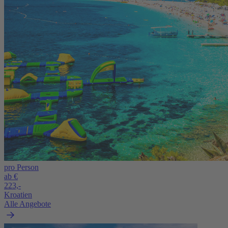
pro Person
ab €
223,-
Kroatien
Alle Angebote