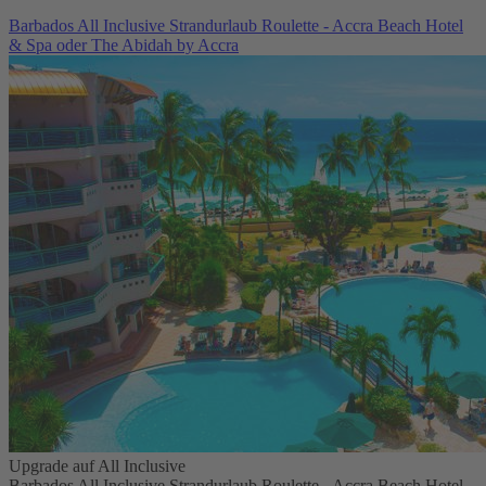
Barbados All Inclusive Strandurlaub Roulette - Accra Beach Hotel
& Spa oder The Abidah by Accra
Upgrade auf All Inclusive
Barbados All Inclusive Strandurlaub Roulette - Accra Beach Hotel