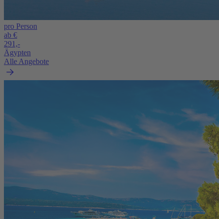
pro Person
ab €
291,-
Ägypten
Alle Angebote