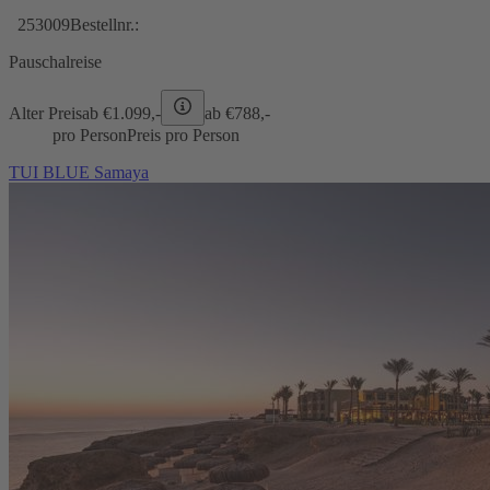
253009
Bestellnr.:
Pauschalreise
Alter Preis
ab €
1.099,-
ab €
788,-
pro Person
Preis pro Person
TUI BLUE Samaya