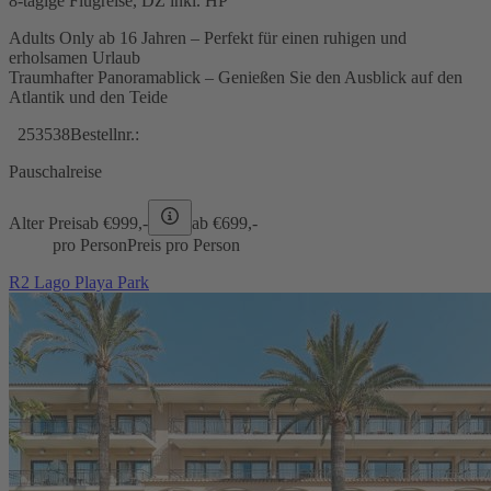
8-tägige Flugreise, DZ inkl. HP
Adults Only ab 16 Jahren – Perfekt für einen ruhigen und
erholsamen Urlaub
Traumhafter Panoramablick – Genießen Sie den Ausblick auf den
Atlantik und den Teide
253538
Bestellnr.:
Pauschalreise
Alter Preis
ab €
999,-
ab €
699,-
pro Person
Preis pro Person
R2 Lago Playa Park