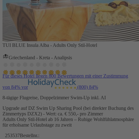
TUI BLUE Insula Alba - Adults Only Stil-Hotel
Griechenland - Kreta - Analipsis
Für dieses Hotel liegen 800 Bewertungen mit einer Zustimmung
von 84% vor
(800)
84%
8-tägige Flugreise, Doppelzimmer Swim-Up inkl. AI
Upgrade auf DZ Swim Up Sharing Pool (bei direkter Buchung des
Zimmertyps DZX2) - Wert: ca. € 550,- pro Zimmer
Adults Only Stil-Hotel ab 16 Jahren – Ruhige Wohlfühlatmosphäre
für erholsame Urlaubstage zu zweit
253537
Bestellnr.: