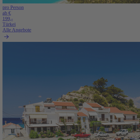
pro Person
ab €
199,-
Türkei
Alle Angebote