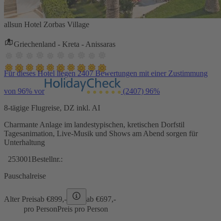
allsun Hotel Zorbas Village
Griechenland - Kreta - Anissaras
Für dieses Hotel liegen 2407 Bewertungen mit einer Zustimmung
von 96% vor
(2407)
96%
8-tägige Flugreise, DZ inkl. AI
Charmante Anlage im landestypischen, kretischen Dorfstil
Tagesanimation, Live-Musik und Shows am Abend sorgen für
Unterhaltung
253001
Bestellnr.:
Pauschalreise
Alter Preis
ab €
899,-
ab €
697,-
pro Person
Preis pro Person