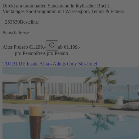
Direkt am traumhaften Sandstrand in idyllischer Bucht
Vielfältiges Sportprogramm mit Wassersport, Tennis & Fitness
253539
Bestellnr.:
Pauschalreise
Alter Preis
ab €
1.299,-
ab €
1.199,-
pro Person
Preis pro Person
TUI BLUE Insula Alba - Adults Only Stil-Hotel