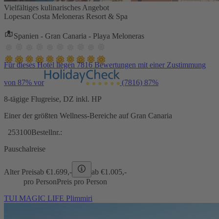
Vielfältiges kulinarisches Angebot
Lopesan Costa Meloneras Resort & Spa
Spanien - Gran Canaria - Playa Meloneras
Für dieses Hotel liegen 7816 Bewertungen mit einer Zustimmung
von 87% vor
(7816)
87%
8-tägige Flugreise, DZ inkl. HP
Einer der größten Wellness-Bereiche auf Gran Canaria
253100
Bestellnr.:
Pauschalreise
Alter Preis
ab €
1.699,-
ab €
1.005,-
pro Person
Preis pro Person
TUI MAGIC LIFE Plimmiri