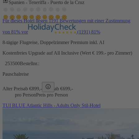
Spanien - Teneriffa - Puerto de la Cruz
Für dieses Hotel liegen 1191 Bewertungen mit einer Zustimmung
von 81% vor
(1191)
81%
8-tägige Flugreise, Doppelzimmer Premium inkl. AI
Kostenfreies Upgrade auf All Inclusive (Wert € 199.- pro Zimmer)
253500
Bestellnr.:
Pauschalreise
Alter Preis
ab €
899,-
ab €
699,-
pro Person
Preis pro Person
TUI BLUE Atlantic Hills - Adults Only Stil-Hotel