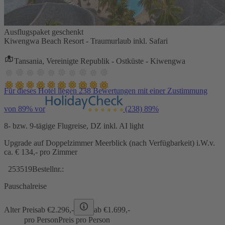
Ausflugspaket geschenkt
Kiwengwa Beach Resort - Traumurlaub inkl. Safari
Tansania, Vereinigte Republik - Ostküste - Kiwengwa
Für dieses Hotel liegen 238 Bewertungen mit einer Zustimmung
von 89% vor
(238)
89%
8- bzw. 9-tägige Flugreise, DZ inkl. AI light
Upgrade auf Doppelzimmer Meerblick (nach Verfügbarkeit) i.W.v.
ca. € 134,- pro Zimmer
253519
Bestellnr.:
Pauschalreise
Alter Preis
ab €
2.296,-
ab €
1.699,-
pro Person
Preis pro Person