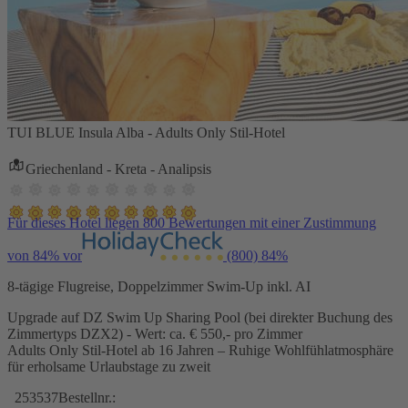
TUI BLUE Insula Alba - Adults Only Stil-Hotel
Griechenland - Kreta - Analipsis
Für dieses Hotel liegen 800 Bewertungen mit einer Zustimmung
von 84% vor
(800)
84%
8-tägige Flugreise, Doppelzimmer Swim-Up inkl. AI
Upgrade auf DZ Swim Up Sharing Pool (bei direkter Buchung des
Zimmertyps DZX2) - Wert: ca. € 550,- pro Zimmer
Adults Only Stil-Hotel ab 16 Jahren – Ruhige Wohlfühlatmosphäre
für erholsame Urlaubstage zu zweit
253537
Bestellnr.: