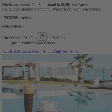
Direkt am traumhaften Sandstrand in idyllischer Bucht
Vielfältiges Sportprogramm mit Wassersport, Tennis & Fitness
253539
Bestellnr.:
Pauschalreise
Alter Preis
ab €
1.299,-
ab €
1.199,-
pro Person
Preis pro Person
TUI BLUE Insula Alba - Adults Only Stil-Hotel