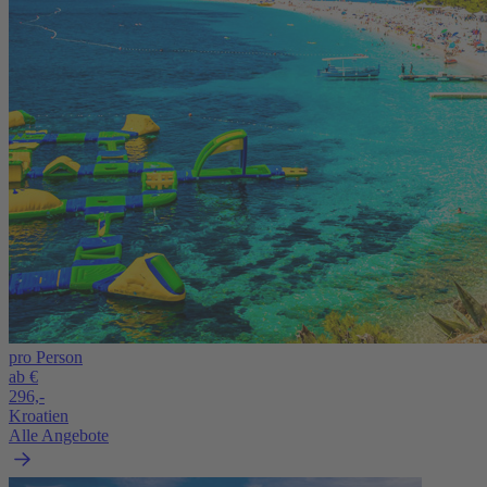
pro Person
ab €
296,-
Kroatien
Alle Angebote