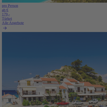
pro Person
ab €
179,-
Türkei
Alle Angebote