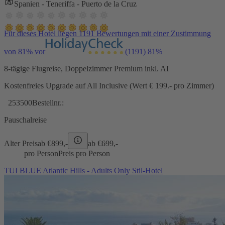
Spanien - Teneriffa - Puerto de la Cruz
Für dieses Hotel liegen 1191 Bewertungen mit einer Zustimmung
von 81% vor
(1191)
81%
8-tägige Flugreise, Doppelzimmer Premium inkl. AI
Kostenfreies Upgrade auf All Inclusive (Wert € 199.- pro Zimmer)
253500
Bestellnr.:
Pauschalreise
Alter Preis
ab €
899,-
ab €
699,-
pro Person
Preis pro Person
TUI BLUE Atlantic Hills - Adults Only Stil-Hotel