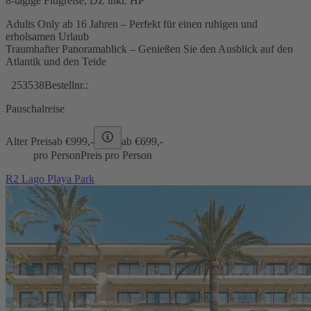
8-tägige Flugreise, DZ inkl. HP
Adults Only ab 16 Jahren – Perfekt für einen ruhigen und
erholsamen Urlaub
Traumhafter Panoramablick – Genießen Sie den Ausblick auf den
Atlantik und den Teide
253538
Bestellnr.:
Pauschalreise
Alter Preis
ab €
999,-
ab €
699,-
pro Person
Preis pro Person
R2 Lago Playa Park