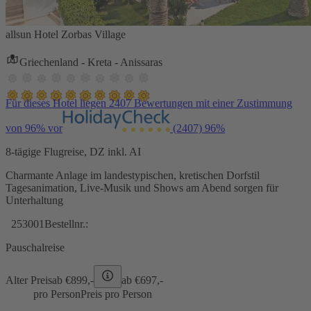
allsun Hotel Zorbas Village
Griechenland - Kreta - Anissaras
Für dieses Hotel liegen 2407 Bewertungen mit einer Zustimmung
von 96% vor
(2407)
96%
8-tägige Flugreise, DZ inkl. AI
Charmante Anlage im landestypischen, kretischen Dorfstil
Tagesanimation, Live-Musik und Shows am Abend sorgen für
Unterhaltung
253001
Bestellnr.:
Pauschalreise
Alter Preis
ab €
899,-
ab €
697,-
pro Person
Preis pro Person