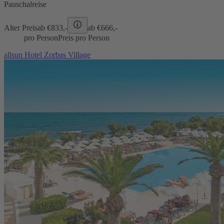
Pauschalreise
Alter Preis
ab €
833,-
ab €
666,-
pro Person
Preis pro Person
allsun Hotel Zorbas Village