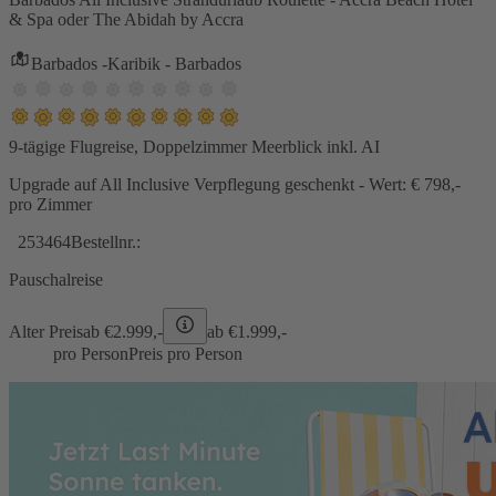
& Spa oder The Abidah by Accra
Barbados -Karibik - Barbados
9-tägige Flugreise, Doppelzimmer Meerblick inkl. AI
Upgrade auf All Inclusive Verpflegung geschenkt - Wert: € 798,-
pro Zimmer
253464
Bestellnr.:
Pauschalreise
Alter Preis
ab €
2.999,-
ab €
1.999,-
pro Person
Preis pro Person