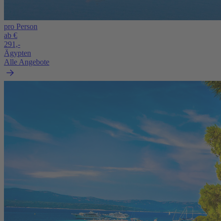
pro Person
ab €
291,-
Ägypten
Alle Angebote