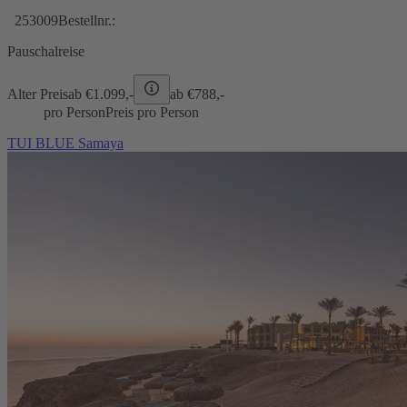
253009
Bestellnr.:
Pauschalreise
Alter Preis
ab €
1.099,-
ab €
788,-
pro Person
Preis pro Person
TUI BLUE Samaya