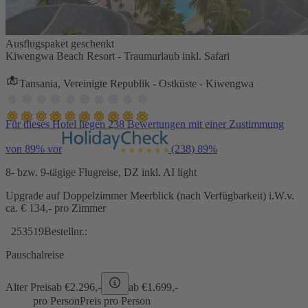
Ausflugspaket geschenkt
Kiwengwa Beach Resort - Traumurlaub inkl. Safari
Tansania, Vereinigte Republik - Ostküste - Kiwengwa
Für dieses Hotel liegen 238 Bewertungen mit einer Zustimmung
von 89% vor
(238)
89%
8- bzw. 9-tägige Flugreise, DZ inkl. AI light
Upgrade auf Doppelzimmer Meerblick (nach Verfügbarkeit) i.W.v.
ca. € 134,- pro Zimmer
253519
Bestellnr.:
Pauschalreise
Alter Preis
ab €
2.296,-
ab €
1.699,-
pro Person
Preis pro Person