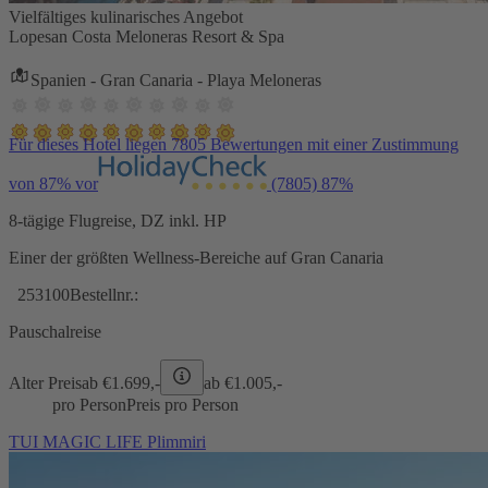
Vielfältiges kulinarisches Angebot
Lopesan Costa Meloneras Resort & Spa
Spanien - Gran Canaria - Playa Meloneras
Für dieses Hotel liegen 7805 Bewertungen mit einer Zustimmung
von 87% vor
(7805)
87%
8-tägige Flugreise, DZ inkl. HP
Einer der größten Wellness-Bereiche auf Gran Canaria
253100
Bestellnr.:
Pauschalreise
Alter Preis
ab €
1.699,-
ab €
1.005,-
pro Person
Preis pro Person
TUI MAGIC LIFE Plimmiri