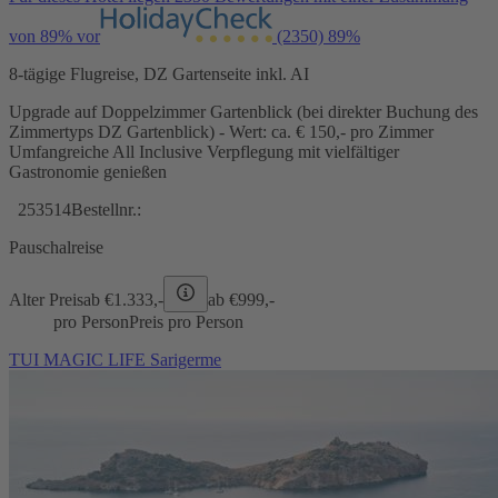
von 89% vor
(2350)
89%
8-tägige Flugreise, DZ Gartenseite inkl. AI
Upgrade auf Doppelzimmer Gartenblick (bei direkter Buchung des
Zimmertyps DZ Gartenblick) - Wert: ca. € 150,- pro Zimmer
Umfangreiche All Inclusive Verpflegung mit vielfältiger
Gastronomie genießen
253514
Bestellnr.:
Pauschalreise
Alter Preis
ab €
1.333,-
ab €
999,-
pro Person
Preis pro Person
TUI MAGIC LIFE Sarigerme