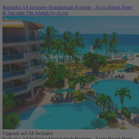
Barbados All Inclusive Strandurlaub Roulette - Accra Beach Hotel
& Spa oder The Abidah by Accra
Upgrade auf All Inclusive
Barbados All Inclusive Strandurlaub Roulette - Accra Beach Hotel