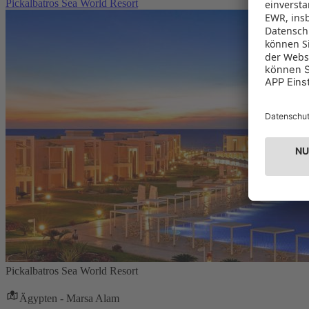
Pickalbatros Sea World Resort
Pickalbatros Sea World Resort
Ägypten - Marsa Alam