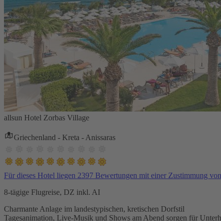
allsun Hotel Zorbas Village
Griechenland - Kreta - Anissaras
Für dieses Hotel liegen 2397 Bewertungen mit einer Zustimmung vo
8-tägige Flugreise, DZ inkl. AI
Charmante Anlage im landestypischen, kretischen Dorfstil
Tagesanimation, Live-Musik und Shows am Abend sorgen für Unterh