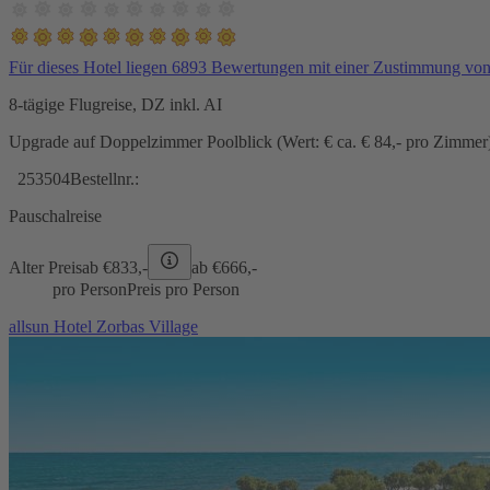
Für dieses Hotel liegen 6893 Bewertungen mit einer Zustimmung vo
8-tägige Flugreise, DZ inkl. AI
Upgrade auf Doppelzimmer Poolblick (Wert: € ca. € 84,- pro Zimmer) 
253504
Bestellnr.:
Pauschalreise
Alter Preis
ab €
833,-
ab €
666,-
pro Person
Preis pro Person
allsun Hotel Zorbas Village