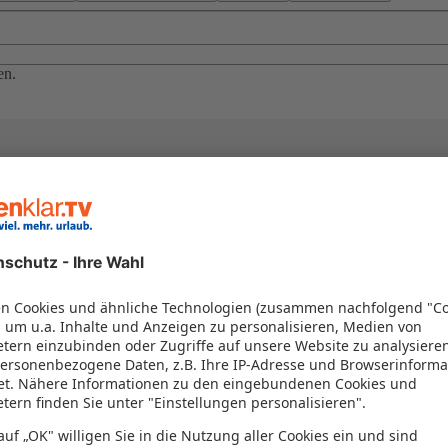
en.
el in einem Paket kombiniert werden – das spart Zeit und Geld. Nutzen 
en!