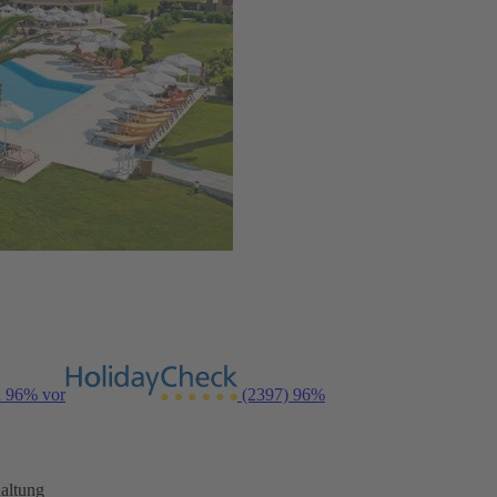
n 96% vor
(2397)
96%
altung