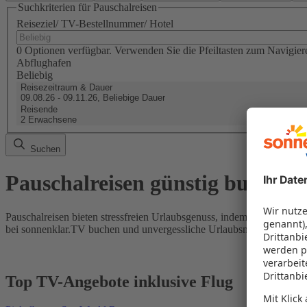
Suchkriterien für Pauschalreisen
Reiseziel/ TV-Bestellnummer/ Hotel
0 Optionen verfügbar. Verwenden Sie die Pfeiltasten zum Navigier
Abflughafen
Beliebig
Reisezeitraum & Dauer
09.08.26 - 09.11.26, Beliebige Dauer
Reisende
2 Erwachsene
Suchen
Pauschalreisen günstig buchen
Pauschalreisen bieten stressfreien Urlaubsgenuss, indem Flug und Hot
bei sonnenklar.TV buchen und unvergessliche Urlaubsmomente erleb
Top TV-Angebote inklusive Flug