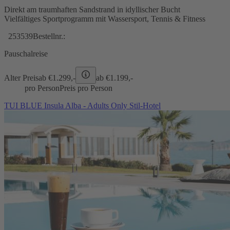
Direkt am traumhaften Sandstrand in idyllischer Bucht
Vielfältiges Sportprogramm mit Wassersport, Tennis & Fitness
253539
Bestellnr.:
Pauschalreise
Alter Preis
ab €
1.299,-
ab €
1.199,-
pro Person
Preis pro Person
TUI BLUE Insula Alba - Adults Only Stil-Hotel