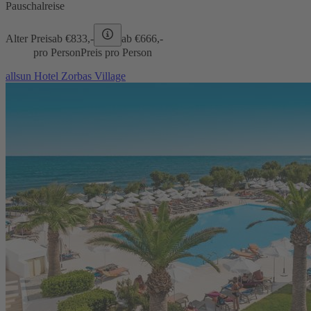
Pauschalreise
Alter Preis
ab €
833,-
ab €
666,-
pro Person
Preis pro Person
allsun Hotel Zorbas Village