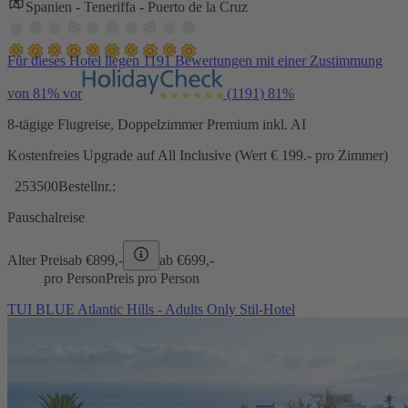
Spanien - Teneriffa - Puerto de la Cruz
Für dieses Hotel liegen 1191 Bewertungen mit einer Zustimmung
von 81% vor
(1191)
81%
8-tägige Flugreise, Doppelzimmer Premium inkl. AI
Kostenfreies Upgrade auf All Inclusive (Wert € 199.- pro Zimmer)
253500
Bestellnr.:
Pauschalreise
Alter Preis
ab €
899,-
ab €
699,-
pro Person
Preis pro Person
TUI BLUE Atlantic Hills - Adults Only Stil-Hotel