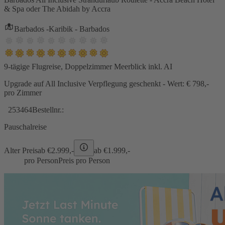
& Spa oder The Abidah by Accra
Barbados -Karibik - Barbados
9-tägige Flugreise, Doppelzimmer Meerblick inkl. AI
Upgrade auf All Inclusive Verpflegung geschenkt - Wert: € 798,-
pro Zimmer
253464
Bestellnr.:
Pauschalreise
Alter Preis
ab €
2.999,-
ab €
1.999,-
pro Person
Preis pro Person