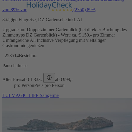
von 89% vor
(2350)
89%
8-tägige Flugreise, DZ Gartenseite inkl. AI
Upgrade auf Doppelzimmer Gartenblick (bei direkter Buchung des
Zimmertyps DZ Gartenblick) - Wert: ca. € 150,- pro Zimmer
Umfangreiche All Inclusive Verpflegung mit vielfältiger
Gastronomie genießen
253514
Bestellnr.:
Pauschalreise
Alter Preis
ab €
1.333,-
ab €
999,-
pro Person
Preis pro Person
TUI MAGIC LIFE Sarigerme