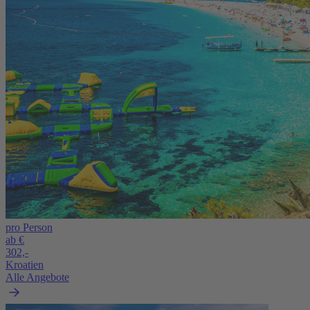
pro Person
ab €
302,-
Kroatien
Alle Angebote