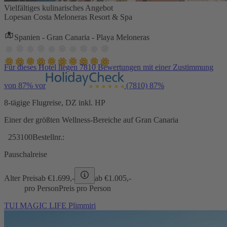
Vielfältiges kulinarisches Angebot
Lopesan Costa Meloneras Resort & Spa
Spanien - Gran Canaria - Playa Meloneras
Für dieses Hotel liegen 7810 Bewertungen mit einer Zustimmung
von 87% vor
(7810)
87%
8-tägige Flugreise, DZ inkl. HP
Einer der größten Wellness-Bereiche auf Gran Canaria
253100
Bestellnr.:
Pauschalreise
Alter Preis
ab €
1.699,-
ab €
1.005,-
pro Person
Preis pro Person
TUI MAGIC LIFE Plimmiri