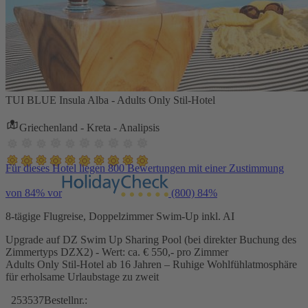
TUI BLUE Insula Alba - Adults Only Stil-Hotel
Griechenland - Kreta - Analipsis
Für dieses Hotel liegen 800 Bewertungen mit einer Zustimmung
von 84% vor
(800)
84%
8-tägige Flugreise, Doppelzimmer Swim-Up inkl. AI
Upgrade auf DZ Swim Up Sharing Pool (bei direkter Buchung des
Zimmertyps DZX2) - Wert: ca. € 550,- pro Zimmer
Adults Only Stil-Hotel ab 16 Jahren – Ruhige Wohlfühlatmosphäre
für erholsame Urlaubstage zu zweit
253537
Bestellnr.: