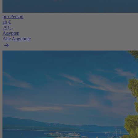
pro Person
ab €
291,-
Ägypten
Alle Angebote