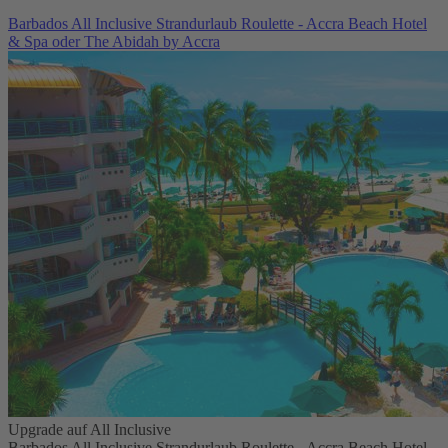
Barbados All Inclusive Strandurlaub Roulette - Accra Beach Hotel
& Spa oder The Abidah by Accra
Upgrade auf All Inclusive
Barbados All Inclusive Strandurlaub Roulette - Accra Beach Hotel