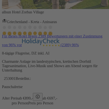
allsun Hotel Zorbas Village
Griechenland - Kreta - Anissaras
Für dieses Hotel liegen 2389 Bewertungen mit einer Zustimmung
von 96% vor
(2389)
96%
8-tägige Flugreise, DZ inkl. AI
Charmante Anlage im landestypischen, kretischen Dorfstil
Tagesanimation, Live-Musik und Shows am Abend sorgen für
Unterhaltung
253001
Bestellnr.:
Pauschalreise
Alter Preis
ab €
899,-
ab €
697,-
pro Person
Preis pro Person