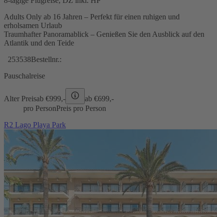
8-tägige Flugreise, DZ inkl. HP
Adults Only ab 16 Jahren – Perfekt für einen ruhigen und
erholsamen Urlaub
Traumhafter Panoramablick – Genießen Sie den Ausblick auf den
Atlantik und den Teide
253538
Bestellnr.:
Pauschalreise
Alter Preis
ab €
999,-
ab €
699,-
pro Person
Preis pro Person
R2 Lago Playa Park