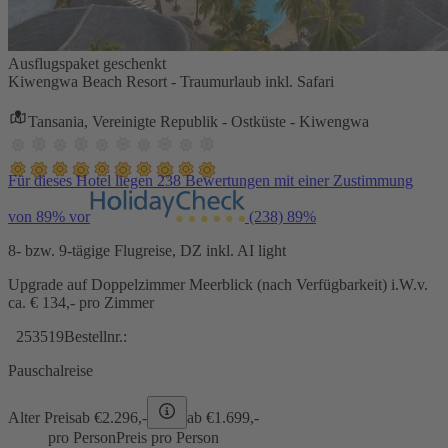
Ausflugspaket geschenkt
Kiwengwa Beach Resort - Traumurlaub inkl. Safari
Tansania, Vereinigte Republik - Ostküste - Kiwengwa
Für dieses Hotel liegen 238 Bewertungen mit einer Zustimmung
von 89% vor
(238)
89%
8- bzw. 9-tägige Flugreise, DZ inkl. AI light
Upgrade auf Doppelzimmer Meerblick (nach Verfügbarkeit) i.W.v.
ca. € 134,- pro Zimmer
253519
Bestellnr.:
Pauschalreise
Alter Preis
ab €
2.296,-
ab €
1.699,-
pro Person
Preis pro Person