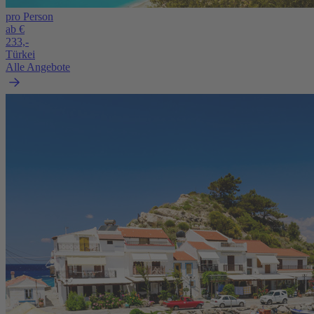
pro Person
ab €
233,-
Türkei
Alle Angebote