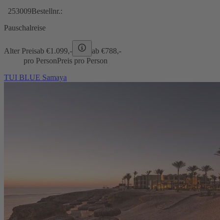
253009
Bestellnr.:
Pauschalreise
Alter Preis
ab €
1.099,-
ab €
788,-
pro Person
Preis pro Person
TUI BLUE Samaya