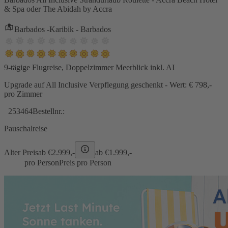
& Spa oder The Abidah by Accra
Barbados -Karibik - Barbados
9-tägige Flugreise, Doppelzimmer Meerblick inkl. AI
Upgrade auf All Inclusive Verpflegung geschenkt - Wert: € 798,-
pro Zimmer
253464
Bestellnr.:
Pauschalreise
Alter Preis
ab €
2.999,-
ab €
1.999,-
pro Person
Preis pro Person