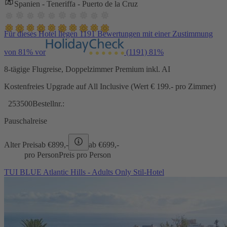
Spanien - Teneriffa - Puerto de la Cruz
Für dieses Hotel liegen 1191 Bewertungen mit einer Zustimmung
von 81% vor
(1191)
81%
8-tägige Flugreise, Doppelzimmer Premium inkl. AI
Kostenfreies Upgrade auf All Inclusive (Wert € 199.- pro Zimmer)
253500
Bestellnr.:
Pauschalreise
Alter Preis
ab €
899,-
ab €
699,-
pro Person
Preis pro Person
TUI BLUE Atlantic Hills - Adults Only Stil-Hotel