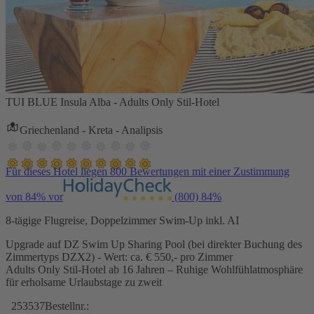
TUI BLUE Insula Alba - Adults Only Stil-Hotel
Griechenland - Kreta - Analipsis
Für dieses Hotel liegen 800 Bewertungen mit einer Zustimmung
von 84% vor
(800)
84%
8-tägige Flugreise, Doppelzimmer Swim-Up inkl. AI
Upgrade auf DZ Swim Up Sharing Pool (bei direkter Buchung des
Zimmertyps DZX2) - Wert: ca. € 550,- pro Zimmer
Adults Only Stil-Hotel ab 16 Jahren – Ruhige Wohlfühlatmosphäre
für erholsame Urlaubstage zu zweit
253537
Bestellnr.: