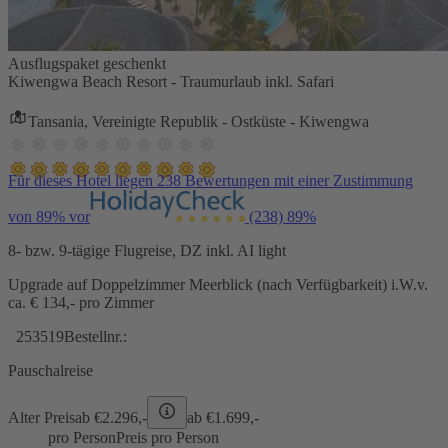
Ausflugspaket geschenkt
Kiwengwa Beach Resort - Traumurlaub inkl. Safari
Tansania, Vereinigte Republik - Ostküste - Kiwengwa
Für dieses Hotel liegen 238 Bewertungen mit einer Zustimmung
von 89% vor
(238)
89%
8- bzw. 9-tägige Flugreise, DZ inkl. AI light
Upgrade auf Doppelzimmer Meerblick (nach Verfügbarkeit) i.W.v.
ca. € 134,- pro Zimmer
253519
Bestellnr.:
Pauschalreise
Alter Preis
ab €
2.296,-
ab €
1.699,-
pro Person
Preis pro Person