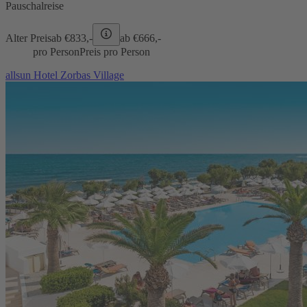
Pauschalreise
Alter Preis
ab €
833,-
ab €
666,-
pro Person
Preis pro Person
allsun Hotel Zorbas Village