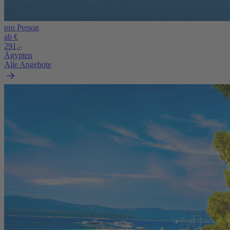
pro Person
ab €
291,-
Ägypten
Alle Angebote