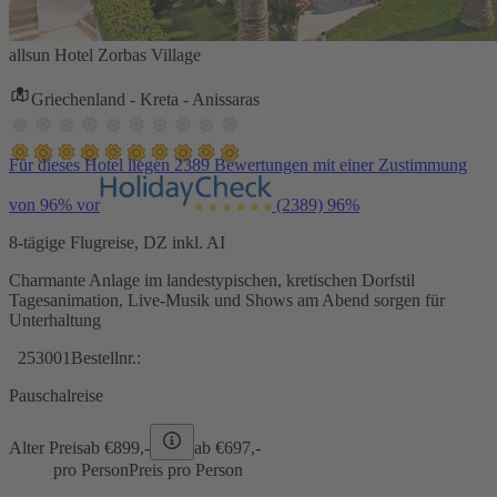
allsun Hotel Zorbas Village
Griechenland - Kreta - Anissaras
Für dieses Hotel liegen 2389 Bewertungen mit einer Zustimmung
von 96% vor
(2389)
96%
8-tägige Flugreise, DZ inkl. AI
Charmante Anlage im landestypischen, kretischen Dorfstil
Tagesanimation, Live-Musik und Shows am Abend sorgen für
Unterhaltung
253001
Bestellnr.:
Pauschalreise
Alter Preis
ab €
899,-
ab €
697,-
pro Person
Preis pro Person