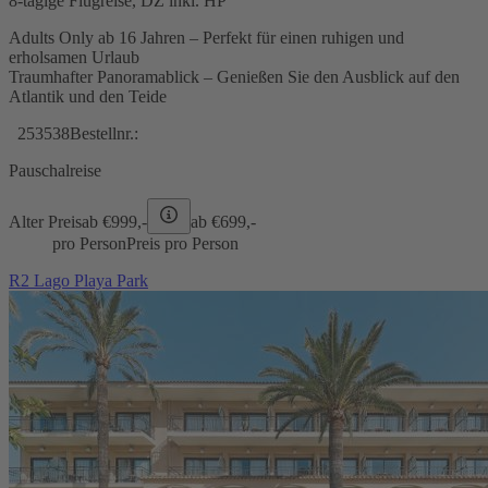
8-tägige Flugreise, DZ inkl. HP
Adults Only ab 16 Jahren – Perfekt für einen ruhigen und
erholsamen Urlaub
Traumhafter Panoramablick – Genießen Sie den Ausblick auf den
Atlantik und den Teide
253538
Bestellnr.:
Pauschalreise
Alter Preis
ab €
999,-
ab €
699,-
pro Person
Preis pro Person
R2 Lago Playa Park