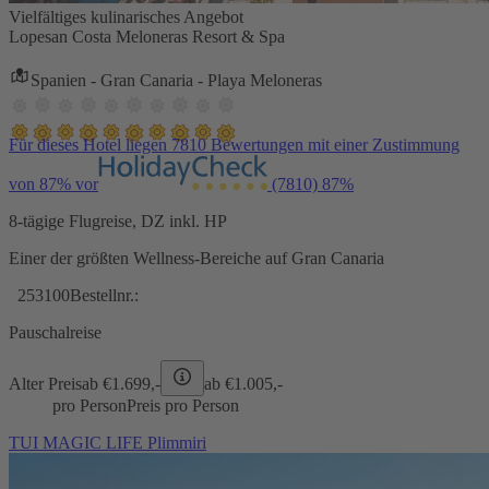
Vielfältiges kulinarisches Angebot
Lopesan Costa Meloneras Resort & Spa
Spanien - Gran Canaria - Playa Meloneras
Für dieses Hotel liegen 7810 Bewertungen mit einer Zustimmung
von 87% vor
(7810)
87%
8-tägige Flugreise, DZ inkl. HP
Einer der größten Wellness-Bereiche auf Gran Canaria
253100
Bestellnr.:
Pauschalreise
Alter Preis
ab €
1.699,-
ab €
1.005,-
pro Person
Preis pro Person
TUI MAGIC LIFE Plimmiri