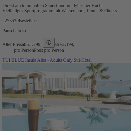
Direkt am traumhaften Sandstrand in idyllischer Bucht
Vielfältiges Sportprogramm mit Wassersport, Tennis & Fitness
253539
Bestellnr.:
Pauschalreise
Alter Preis
ab €
1.299,-
ab €
1.199,-
pro Person
Preis pro Person
TUI BLUE Insula Alba - Adults Only Stil-Hotel