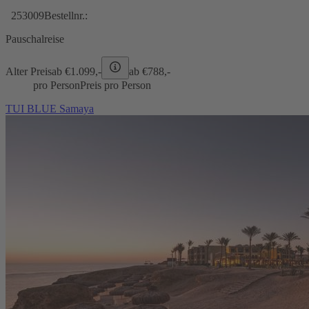
253009
Bestellnr.:
Pauschalreise
Alter Preis
ab €
1.099,-
ab €
788,-
pro Person
Preis pro Person
TUI BLUE Samaya