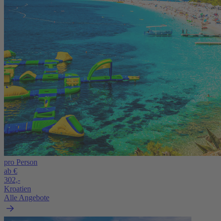
pro Person
ab €
302,-
Kroatien
Alle Angebote