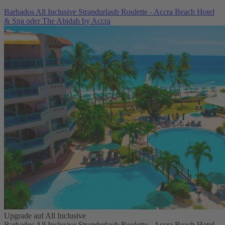
Barbados All Inclusive Strandurlaub Roulette - Accra Beach Hotel
& Spa oder The Abidah by Accra
Upgrade auf All Inclusive
Barbados All Inclusive Strandurlaub Roulette - Accra Beach Hotel