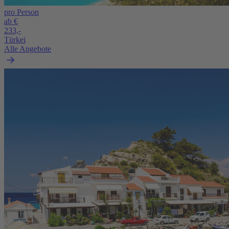
pro Person
ab €
233,-
Türkei
Alle Angebote