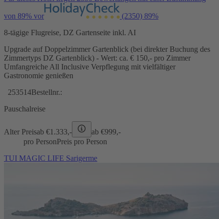
von 89% vor
(2350)
89%
8-tägige Flugreise, DZ Gartenseite inkl. AI
Upgrade auf Doppelzimmer Gartenblick (bei direkter Buchung des
Zimmertyps DZ Gartenblick) - Wert: ca. € 150,- pro Zimmer
Umfangreiche All Inclusive Verpflegung mit vielfältiger
Gastronomie genießen
253514
Bestellnr.:
Pauschalreise
Alter Preis
ab €
1.333,-
ab €
999,-
pro Person
Preis pro Person
TUI MAGIC LIFE Sarigerme