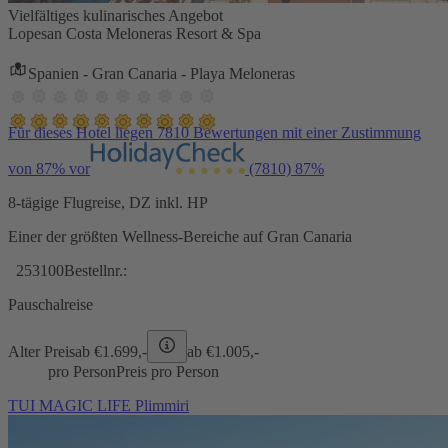
Vielfältiges kulinarisches Angebot
Lopesan Costa Meloneras Resort & Spa
Spanien - Gran Canaria - Playa Meloneras
Für dieses Hotel liegen 7810 Bewertungen mit einer Zustimmung
von 87% vor
(7810)
87%
8-tägige Flugreise, DZ inkl. HP
Einer der größten Wellness-Bereiche auf Gran Canaria
253100
Bestellnr.:
Pauschalreise
Alter Preis
ab €
1.699,-
ab €
1.005,-
pro Person
Preis pro Person
TUI MAGIC LIFE Plimmiri