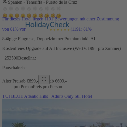
Spanien - Teneriffa - Puerto de la Cruz
Für dieses Hotel liegen 1191 Bewertungen mit einer Zustimmung
von 81% vor
(1191)
81%
8-tägige Flugreise, Doppelzimmer Premium inkl. AI
Kostenfreies Upgrade auf All Inclusive (Wert € 199.- pro Zimmer)
253500
Bestellnr.:
Pauschalreise
Alter Preis
ab €
899,-
ab €
699,-
pro Person
Preis pro Person
TUI BLUE Atlantic Hills - Adults Only Stil-Hotel