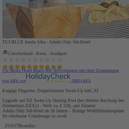
TUI BLUE Insula Alba - Adults Only Stil-Hotel
Griechenland - Kreta - Analipsis
Für dieses Hotel liegen 800 Bewertungen mit einer Zustimmung
von 84% vor
(800)
84%
8-tägige Flugreise, Doppelzimmer Swim-Up inkl. AI
Upgrade auf DZ Swim Up Sharing Pool (bei direkter Buchung des
Zimmertyps DZX2) - Wert: ca. € 550,- pro Zimmer
Adults Only Stil-Hotel ab 16 Jahren – Ruhige Wohlfühlatmosphäre
für erholsame Urlaubstage zu zweit
253537
Bestellnr.: