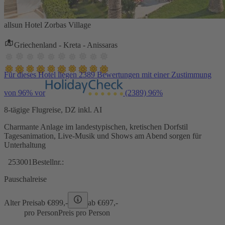
allsun Hotel Zorbas Village
Griechenland - Kreta - Anissaras
Für dieses Hotel liegen 2389 Bewertungen mit einer Zustimmung
von 96% vor
(2389)
96%
8-tägige Flugreise, DZ inkl. AI
Charmante Anlage im landestypischen, kretischen Dorfstil
Tagesanimation, Live-Musik und Shows am Abend sorgen für
Unterhaltung
253001
Bestellnr.:
Pauschalreise
Alter Preis
ab €
899,-
ab €
697,-
pro Person
Preis pro Person