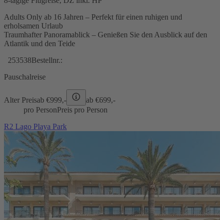
8-tägige Flugreise, DZ inkl. HP
Adults Only ab 16 Jahren – Perfekt für einen ruhigen und
erholsamen Urlaub
Traumhafter Panoramablick – Genießen Sie den Ausblick auf den
Atlantik und den Teide
253538
Bestellnr.:
Pauschalreise
Alter Preis
ab €
999,-
ab €
699,-
pro Person
Preis pro Person
R2 Lago Playa Park