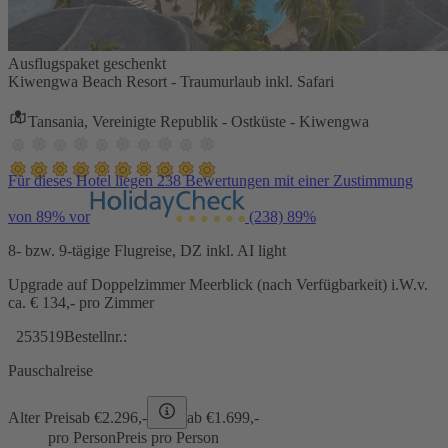
Ausflugspaket geschenkt
Kiwengwa Beach Resort - Traumurlaub inkl. Safari
Tansania, Vereinigte Republik - Ostküste - Kiwengwa
Für dieses Hotel liegen 238 Bewertungen mit einer Zustimmung
von 89% vor
(238)
89%
8- bzw. 9-tägige Flugreise, DZ inkl. AI light
Upgrade auf Doppelzimmer Meerblick (nach Verfügbarkeit) i.W.v.
ca. € 134,- pro Zimmer
253519
Bestellnr.:
Pauschalreise
Alter Preis
ab €
2.296,-
ab €
1.699,-
pro Person
Preis pro Person