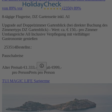
von 89% vor
(2350)
89%
8-tägige Flugreise, DZ Gartenseite inkl. AI
Upgrade auf Doppelzimmer Gartenblick (bei direkter Buchung des
Zimmertyps DZ Gartenblick) - Wert: ca. € 150,- pro Zimmer
Umfangreiche All Inclusive Verpflegung mit vielfältiger
Gastronomie genießen
253514
Bestellnr.:
Pauschalreise
Alter Preis
ab €
1.333,-
ab €
999,-
pro Person
Preis pro Person
TUI MAGIC LIFE Sarigerme