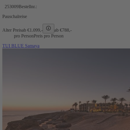
253009
Bestellnr.:
Pauschalreise
Alter Preis
ab €
1.099,-
ab €
788,-
pro Person
Preis pro Person
TUI BLUE Samaya