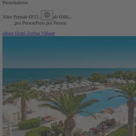
Pauschalreise
Alter Preis
ab €
833,-
ab €
666,-
pro Person
Preis pro Person
allsun Hotel Zorbas Village