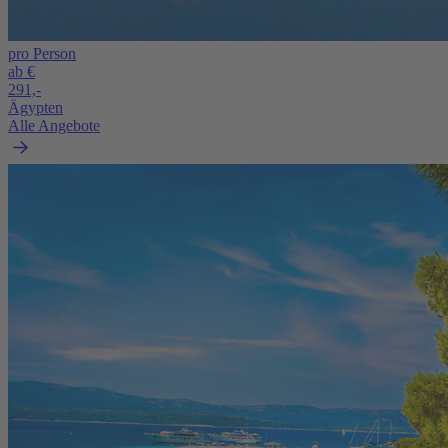
pro Person
ab €
291,-
Ägypten
Alle Angebote