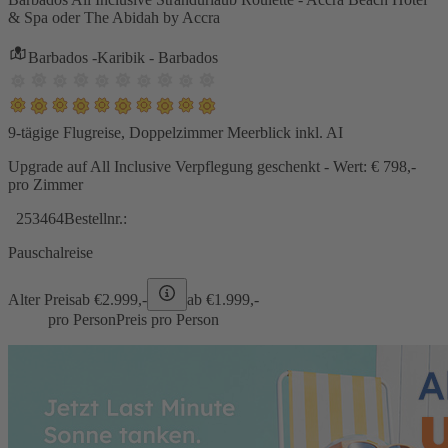
& Spa oder The Abidah by Accra
Barbados -Karibik - Barbados
9-tägige Flugreise, Doppelzimmer Meerblick inkl. AI
Upgrade auf All Inclusive Verpflegung geschenkt - Wert: € 798,-
pro Zimmer
253464
Bestellnr.:
Pauschalreise
Alter Preis
ab €
2.999,-
ab €
1.999,-
pro Person
Preis pro Person