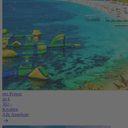
pro Person
ab €
302,-
Kroatien
Alle Angebote