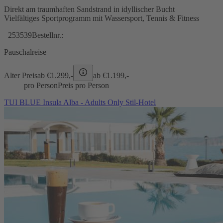
Direkt am traumhaften Sandstrand in idyllischer Bucht
Vielfältiges Sportprogramm mit Wassersport, Tennis & Fitness
253539
Bestellnr.:
Pauschalreise
Alter Preis
ab €
1.299,-
ab €
1.199,-
pro Person
Preis pro Person
TUI BLUE Insula Alba - Adults Only Stil-Hotel