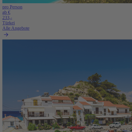
pro Person
ab €
233,-
Türkei
Alle Angebote