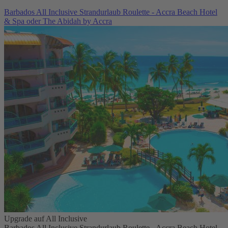
Barbados All Inclusive Strandurlaub Roulette - Accra Beach Hotel
& Spa oder The Abidah by Accra
Upgrade auf All Inclusive
Barbados All Inclusive Strandurlaub Roulette - Accra Beach Hotel