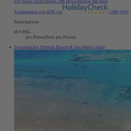
Für dieses Hotel liegen 298 Bewertungen mit einer
Zustimmung von 83% vor
(298)
83%
Pauschalreise
ab €
390,-
pro Person
Preis pro Person
Swisstouches Oriental Resort & Spa Marsa Alam