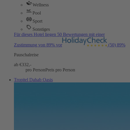
Wellness
Pool
Sport
Sonstiges
Für dieses Hotel liegen 50 Bewertungen mit einer
Zustimmung von 89% vor
(50)
89%
Pauschalreise
ab €
332,-
pro Person
Preis pro Person
Tropitel Dahab Oasis