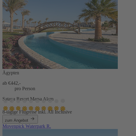
Ägypten
ab €
442,-
pro Person
Sataya Resort Marsa Alam
8-tägige Flugreise inkl. All Inclusive
zum Angebot
Movenpick Waterpark R.