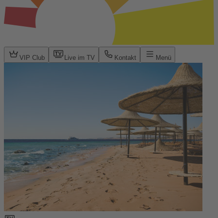
VIP Club
Live im TV
Kontakt
Menü