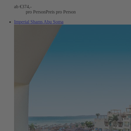
ab €
374,-
pro Person
Preis pro Person
Imperial Shams Abu Soma