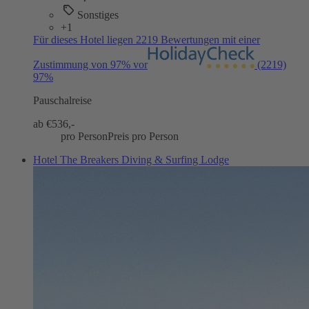
Sonstiges
+1
Für dieses Hotel liegen 2219 Bewertungen mit einer
Zustimmung von 97% vor
(2219)
97%
Pauschalreise
ab €
536,-
pro Person
Preis pro Person
Hotel The Breakers Diving & Surfing Lodge