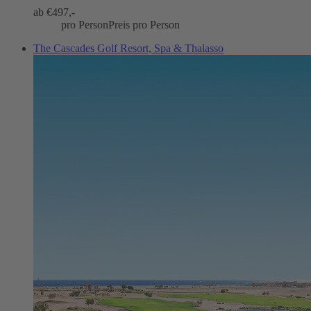
ab €
497,-
pro Person
Preis pro Person
The Cascades Golf Resort, Spa & Thalasso