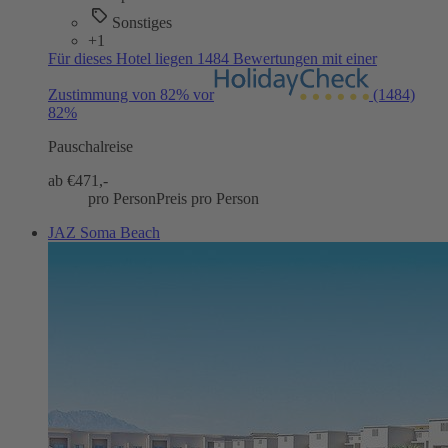
Sonstiges
+1
Für dieses Hotel liegen 1484 Bewertungen mit einer
Zustimmung von 82% vor
(1484)
82%
Pauschalreise
ab €
471,-
pro Person
Preis pro Person
JAZ Soma Beach