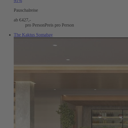
91%
Pauschalreise
ab €
427,-
pro Person
Preis pro Person
The Kaktus Somabay