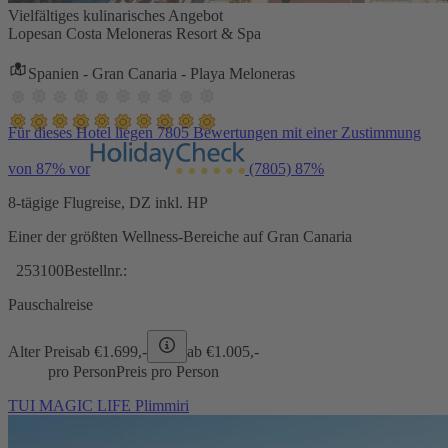
Vielfältiges kulinarisches Angebot
Lopesan Costa Meloneras Resort & Spa
Spanien - Gran Canaria - Playa Meloneras
Für dieses Hotel liegen 7805 Bewertungen mit einer Zustimmung
von 87% vor
(7805)
87%
8-tägige Flugreise, DZ inkl. HP
Einer der größten Wellness-Bereiche auf Gran Canaria
253100
Bestellnr.:
Pauschalreise
Alter Preis
ab €
1.699,-
ab €
1.005,-
pro Person
Preis pro Person
TUI MAGIC LIFE Plimmiri