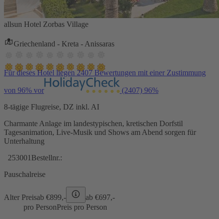
allsun Hotel Zorbas Village
Griechenland - Kreta - Anissaras
Für dieses Hotel liegen 2407 Bewertungen mit einer Zustimmung
von 96% vor
(2407)
96%
8-tägige Flugreise, DZ inkl. AI
Charmante Anlage im landestypischen, kretischen Dorfstil
Tagesanimation, Live-Musik und Shows am Abend sorgen für
Unterhaltung
253001
Bestellnr.:
Pauschalreise
Alter Preis
ab €
899,-
ab €
697,-
pro Person
Preis pro Person