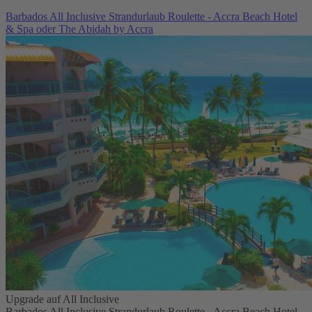
Barbados All Inclusive Strandurlaub Roulette - Accra Beach Hotel
& Spa oder The Abidah by Accra
Upgrade auf All Inclusive
Barbados All Inclusive Strandurlaub Roulette - Accra Beach Hotel