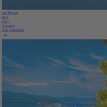
pro Person
ab €
291,-
Ägypten
Alle Angebote