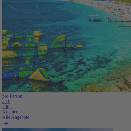
pro Person
ab €
296,-
Kroatien
Alle Angebote