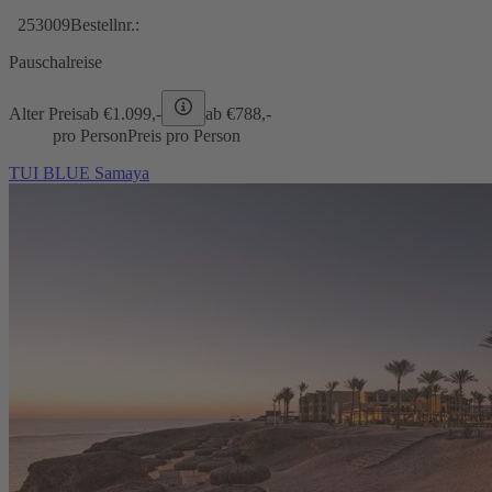
253009
Bestellnr.:
Pauschalreise
Alter Preis
ab €
1.099,-
ab €
788,-
pro Person
Preis pro Person
TUI BLUE Samaya