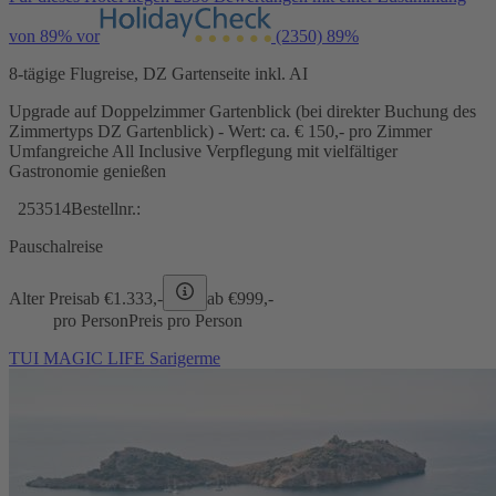
von 89% vor
(2350)
89%
8-tägige Flugreise, DZ Gartenseite inkl. AI
Upgrade auf Doppelzimmer Gartenblick (bei direkter Buchung des
Zimmertyps DZ Gartenblick) - Wert: ca. € 150,- pro Zimmer
Umfangreiche All Inclusive Verpflegung mit vielfältiger
Gastronomie genießen
253514
Bestellnr.:
Pauschalreise
Alter Preis
ab €
1.333,-
ab €
999,-
pro Person
Preis pro Person
TUI MAGIC LIFE Sarigerme