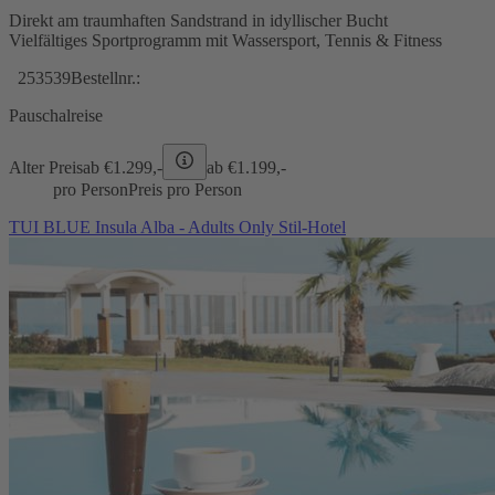
Direkt am traumhaften Sandstrand in idyllischer Bucht
Vielfältiges Sportprogramm mit Wassersport, Tennis & Fitness
253539
Bestellnr.:
Pauschalreise
Alter Preis
ab €
1.299,-
ab €
1.199,-
pro Person
Preis pro Person
TUI BLUE Insula Alba - Adults Only Stil-Hotel