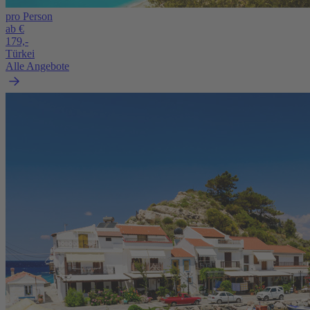
pro Person
ab €
179,-
Türkei
Alle Angebote