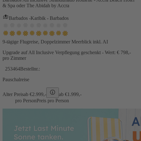
& Spa oder The Abidah by Accra
Barbados -Karibik - Barbados
9-tägige Flugreise, Doppelzimmer Meerblick inkl. AI
Upgrade auf All Inclusive Verpflegung geschenkt - Wert: € 798,-
pro Zimmer
253464
Bestellnr.:
Pauschalreise
Alter Preis
ab €
2.999,-
ab €
1.999,-
pro Person
Preis pro Person