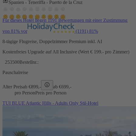
Spanien - Teneriffa - Puerto de la Cruz
Für dieses Hotel liegen 1191 Bewertungen mit einer Zustimmung
von 81% vor
(1191)
81%
8-tägige Flugreise, Doppelzimmer Premium inkl. AI
Kostenfreies Upgrade auf All Inclusive (Wert € 199.- pro Zimmer)
253500
Bestellnr.:
Pauschalreise
Alter Preis
ab €
899,-
ab €
699,-
pro Person
Preis pro Person
TUI BLUE Atlantic Hills - Adults Only Stil-Hotel