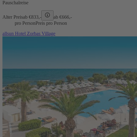
Pauschalreise
Alter Preis
ab €
833,-
ab €
666,-
pro Person
Preis pro Person
allsun Hotel Zorbas Village