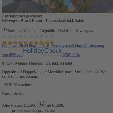
Ausflugspaket geschenkt
Kiwengwa Beach Resort - Traumurlaub inkl. Safari
Tansania, Vereinigte Republik - Ostküste - Kiwengwa
Für dieses Hotel liegen 238 Bewertungen mit einer Zustimmung
von 89% vor
(238)
89%
8- bzw. 9-tägige Flugreise, DZ inkl. AI light
Upgrade auf Doppelzimmer Meerblick (nach Verfügbarkeit) i.W.v.
ca. € 134,- pro Zimmer
253519
Bestellnr.:
Pauschalreise
Alter Preis
ab €
2.296,-
ab €
1.699,-
pro Person
Preis pro Person