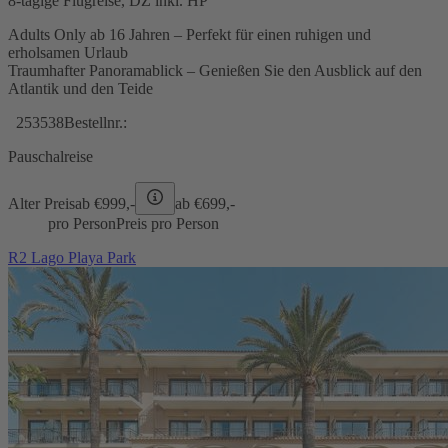
8-tägige Flugreise, DZ inkl. HP
Adults Only ab 16 Jahren – Perfekt für einen ruhigen und
erholsamen Urlaub
Traumhafter Panoramablick – Genießen Sie den Ausblick auf den
Atlantik und den Teide
253538
Bestellnr.:
Pauschalreise
Alter Preis
ab €
999,-
ab €
699,-
pro Person
Preis pro Person
R2 Lago Playa Park