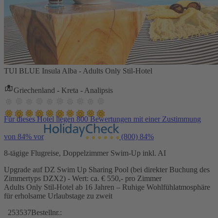
TUI BLUE Insula Alba - Adults Only Stil-Hotel
Griechenland - Kreta - Analipsis
Für dieses Hotel liegen 800 Bewertungen mit einer Zustimmung
von 84% vor
(800)
84%
8-tägige Flugreise, Doppelzimmer Swim-Up inkl. AI
Upgrade auf DZ Swim Up Sharing Pool (bei direkter Buchung des
Zimmertyps DZX2) - Wert: ca. € 550,- pro Zimmer
Adults Only Stil-Hotel ab 16 Jahren – Ruhige Wohlfühlatmosphäre
für erholsame Urlaubstage zu zweit
253537
Bestellnr.: