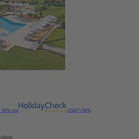
n 96% vor
(2407)
96%
altung