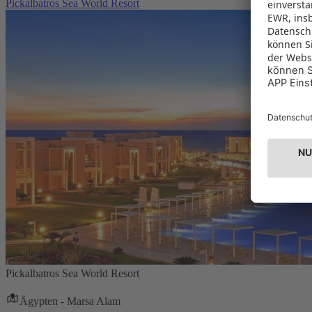
Pickalbatros Sea World Resort
Pickalbatros Sea World Resort
Ägypten - Marsa Alam