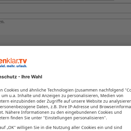
en.
el in einem Paket kombiniert werden – das spart Zeit und Geld. Nutzen 
en!