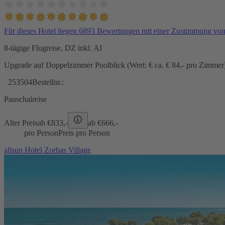
Für dieses Hotel liegen 6893 Bewertungen mit einer Zustimmung vo
8-tägige Flugreise, DZ inkl. AI
Upgrade auf Doppelzimmer Poolblick (Wert: € ca. € 84,- pro Zimmer) 
253504
Bestellnr.:
Pauschalreise
Alter Preis
ab €
833,-
ab €
666,-
pro Person
Preis pro Person
allsun Hotel Zorbas Village