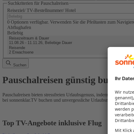
Suchkriterien für Pauschalreisen
Reiseziel/ TV-Bestellnummer/ Hotel
0 Optionen verfügbar. Verwenden Sie die Pfeiltasten zum Navigier
Abflughafen
Beliebig
Reisezeitraum & Dauer
11.08.26 - 11.11.26, Beliebige Dauer
Reisende
2 Erwachsene
Suchen
Pauschalreisen günstig buchen
Pauschalreisen bieten stressfreien Urlaubsgenuss, indem Flug und Hot
bei sonnenklar.TV buchen und unvergessliche Urlaubsmomente erleb
Top TV-Angebote inklusive Flug