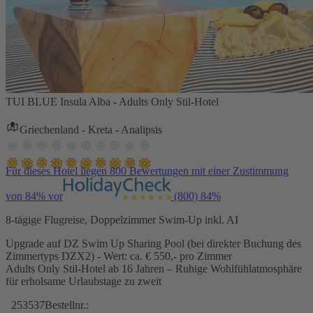
TUI BLUE Insula Alba - Adults Only Stil-Hotel
Griechenland - Kreta - Analipsis
Für dieses Hotel liegen 800 Bewertungen mit einer Zustimmung
von 84% vor
(800)
84%
8-tägige Flugreise, Doppelzimmer Swim-Up inkl. AI
Upgrade auf DZ Swim Up Sharing Pool (bei direkter Buchung des
Zimmertyps DZX2) - Wert: ca. € 550,- pro Zimmer
Adults Only Stil-Hotel ab 16 Jahren – Ruhige Wohlfühlatmosphäre
für erholsame Urlaubstage zu zweit
253537
Bestellnr.: