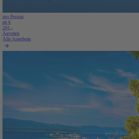
pro Person
ab €
291,-
Ägypten
Alle Angebote