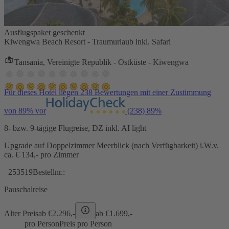
Ausflugspaket geschenkt
Kiwengwa Beach Resort - Traumurlaub inkl. Safari
Tansania, Vereinigte Republik - Ostküste - Kiwengwa
Für dieses Hotel liegen 238 Bewertungen mit einer Zustimmung
von 89% vor
(238)
89%
8- bzw. 9-tägige Flugreise, DZ inkl. AI light
Upgrade auf Doppelzimmer Meerblick (nach Verfügbarkeit) i.W.v.
ca. € 134,- pro Zimmer
253519
Bestellnr.:
Pauschalreise
Alter Preis
ab €
2.296,-
ab €
1.699,-
pro Person
Preis pro Person