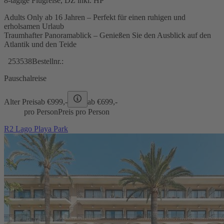
8-tägige Flugreise, DZ inkl. HP
Adults Only ab 16 Jahren – Perfekt für einen ruhigen und
erholsamen Urlaub
Traumhafter Panoramablick – Genießen Sie den Ausblick auf den
Atlantik und den Teide
253538
Bestellnr.:
Pauschalreise
Alter Preis
ab €
999,-
ab €
699,-
pro Person
Preis pro Person
R2 Lago Playa Park