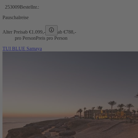
253009
Bestellnr.:
Pauschalreise
Alter Preis
ab €
1.099,-
ab €
788,-
pro Person
Preis pro Person
TUI BLUE Samaya