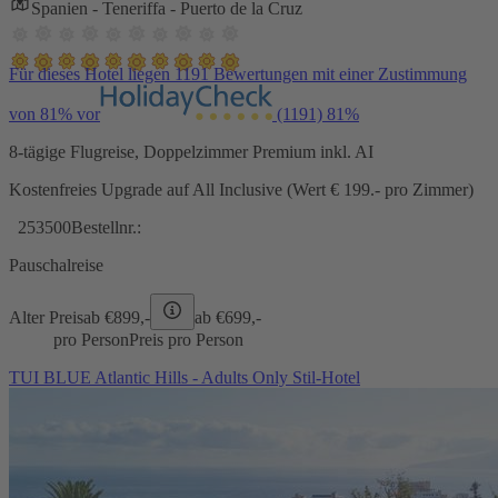
Spanien - Teneriffa - Puerto de la Cruz
Für dieses Hotel liegen 1191 Bewertungen mit einer Zustimmung
von 81% vor
(1191)
81%
8-tägige Flugreise, Doppelzimmer Premium inkl. AI
Kostenfreies Upgrade auf All Inclusive (Wert € 199.- pro Zimmer)
253500
Bestellnr.:
Pauschalreise
Alter Preis
ab €
899,-
ab €
699,-
pro Person
Preis pro Person
TUI BLUE Atlantic Hills - Adults Only Stil-Hotel