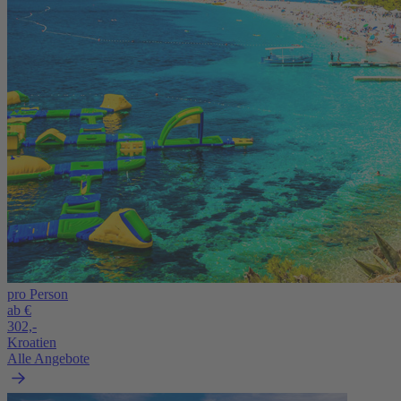
pro Person
ab €
302,-
Kroatien
Alle Angebote