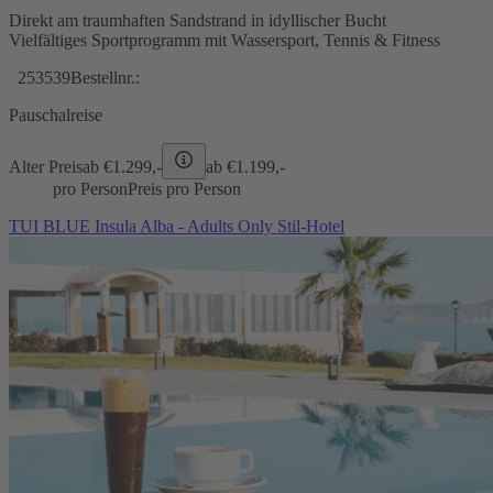
Direkt am traumhaften Sandstrand in idyllischer Bucht
Vielfältiges Sportprogramm mit Wassersport, Tennis & Fitness
253539
Bestellnr.:
Pauschalreise
Alter Preis
ab €
1.299,-
ab €
1.199,-
pro Person
Preis pro Person
TUI BLUE Insula Alba - Adults Only Stil-Hotel