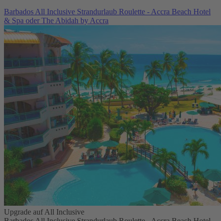
Barbados All Inclusive Strandurlaub Roulette - Accra Beach Hotel
& Spa oder The Abidah by Accra
Upgrade auf All Inclusive
Barbados All Inclusive Strandurlaub Roulette - Accra Beach Hotel