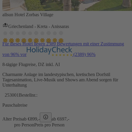
allsun Hotel Zorbas Village
Griechenland - Kreta - Anissaras
Für dieses Hotel liegen 2389 Bewertungen mit einer Zustimmung
von 96% vor
(2389)
96%
8-tägige Flugreise, DZ inkl. AI
Charmante Anlage im landestypischen, kretischen Dorfstil
Tagesanimation, Live-Musik und Shows am Abend sorgen für
Unterhaltung
253001
Bestellnr.:
Pauschalreise
Alter Preis
ab €
899,-
ab €
697,-
pro Person
Preis pro Person