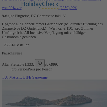
von 89% vor
(2350)
89%
8-tägige Flugreise, DZ Gartenseite inkl. AI
Upgrade auf Doppelzimmer Gartenblick (bei direkter Buchung des
Zimmertyps DZ Gartenblick) - Wert: ca. € 150,- pro Zimmer
Umfangreiche All Inclusive Verpflegung mit vielfältiger
Gastronomie genießen
253514
Bestellnr.:
Pauschalreise
Alter Preis
ab €
1.333,-
ab €
999,-
pro Person
Preis pro Person
TUI MAGIC LIFE Sarigerme