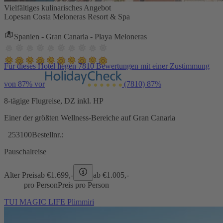
Vielfältiges kulinarisches Angebot
Lopesan Costa Meloneras Resort & Spa
Spanien - Gran Canaria - Playa Meloneras
Für dieses Hotel liegen 7810 Bewertungen mit einer Zustimmung
von 87% vor
(7810)
87%
8-tägige Flugreise, DZ inkl. HP
Einer der größten Wellness-Bereiche auf Gran Canaria
253100
Bestellnr.:
Pauschalreise
Alter Preis
ab €
1.699,-
ab €
1.005,-
pro Person
Preis pro Person
TUI MAGIC LIFE Plimmiri