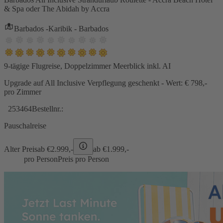
& Spa oder The Abidah by Accra
Barbados -Karibik - Barbados
9-tägige Flugreise, Doppelzimmer Meerblick inkl. AI
Upgrade auf All Inclusive Verpflegung geschenkt - Wert: € 798,-
pro Zimmer
253464
Bestellnr.:
Pauschalreise
Alter Preis
ab €
2.999,-
ab €
1.999,-
pro Person
Preis pro Person