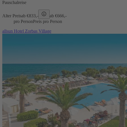
Pauschalreise
Alter Preis
ab €
833,-
ab €
666,-
pro Person
Preis pro Person
allsun Hotel Zorbas Village