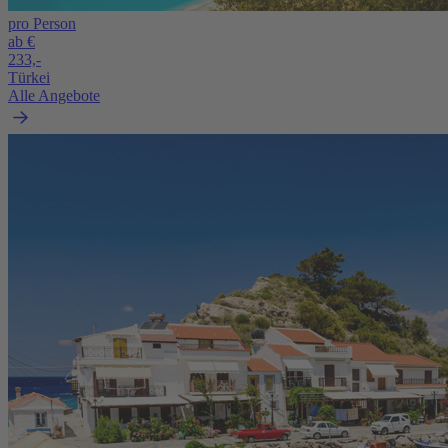
pro Person
ab €
233,-
Türkei
Alle Angebote