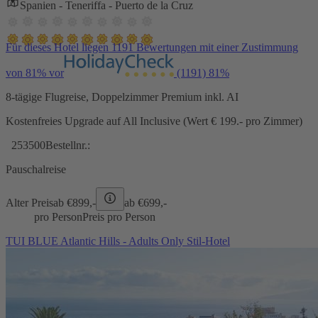
Spanien - Teneriffa - Puerto de la Cruz
Für dieses Hotel liegen 1191 Bewertungen mit einer Zustimmung
von 81% vor
(1191)
81%
8-tägige Flugreise, Doppelzimmer Premium inkl. AI
Kostenfreies Upgrade auf All Inclusive (Wert € 199.- pro Zimmer)
253500
Bestellnr.:
Pauschalreise
Alter Preis
ab €
899,-
ab €
699,-
pro Person
Preis pro Person
TUI BLUE Atlantic Hills - Adults Only Stil-Hotel