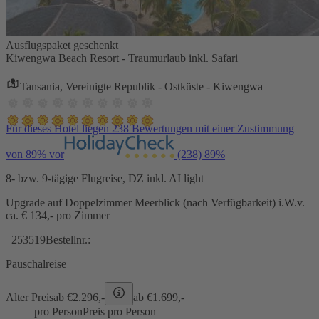
Ausflugspaket geschenkt
Kiwengwa Beach Resort - Traumurlaub inkl. Safari
Tansania, Vereinigte Republik - Ostküste - Kiwengwa
Für dieses Hotel liegen 238 Bewertungen mit einer Zustimmung
von 89% vor
(238)
89%
8- bzw. 9-tägige Flugreise, DZ inkl. AI light
Upgrade auf Doppelzimmer Meerblick (nach Verfügbarkeit) i.W.v.
ca. € 134,- pro Zimmer
253519
Bestellnr.:
Pauschalreise
Alter Preis
ab €
2.296,-
ab €
1.699,-
pro Person
Preis pro Person