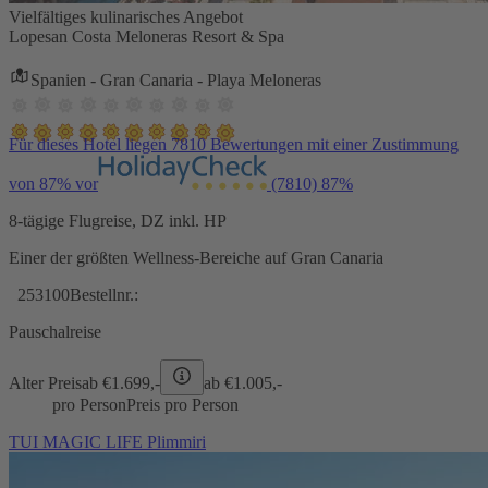
Vielfältiges kulinarisches Angebot
Lopesan Costa Meloneras Resort & Spa
Spanien - Gran Canaria - Playa Meloneras
Für dieses Hotel liegen 7810 Bewertungen mit einer Zustimmung
von 87% vor
(7810)
87%
8-tägige Flugreise, DZ inkl. HP
Einer der größten Wellness-Bereiche auf Gran Canaria
253100
Bestellnr.:
Pauschalreise
Alter Preis
ab €
1.699,-
ab €
1.005,-
pro Person
Preis pro Person
TUI MAGIC LIFE Plimmiri