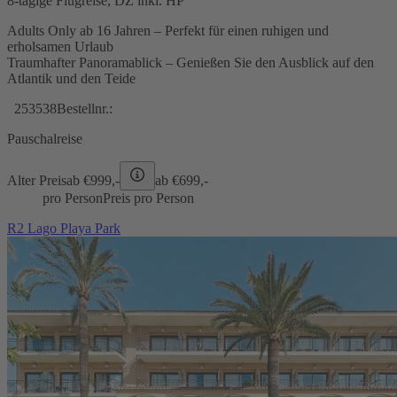
8-tägige Flugreise, DZ inkl. HP
Adults Only ab 16 Jahren – Perfekt für einen ruhigen und
erholsamen Urlaub
Traumhafter Panoramablick – Genießen Sie den Ausblick auf den
Atlantik und den Teide
253538
Bestellnr.:
Pauschalreise
Alter Preis
ab €
999,-
ab €
699,-
pro Person
Preis pro Person
R2 Lago Playa Park