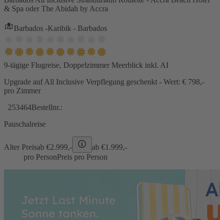
& Spa oder The Abidah by Accra
Barbados -Karibik - Barbados
9-tägige Flugreise, Doppelzimmer Meerblick inkl. AI
Upgrade auf All Inclusive Verpflegung geschenkt - Wert: € 798,-
pro Zimmer
253464
Bestellnr.:
Pauschalreise
Alter Preis
ab €
2.999,-
ab €
1.999,-
pro Person
Preis pro Person