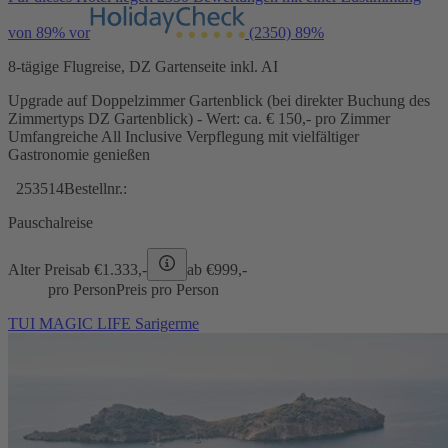
von 89% vor
(2350)
89%
8-tägige Flugreise, DZ Gartenseite inkl. AI
Upgrade auf Doppelzimmer Gartenblick (bei direkter Buchung des
Zimmertyps DZ Gartenblick) - Wert: ca. € 150,- pro Zimmer
Umfangreiche All Inclusive Verpflegung mit vielfältiger
Gastronomie genießen
253514
Bestellnr.:
Pauschalreise
Alter Preis
ab €
1.333,-
ab €
999,-
pro Person
Preis pro Person
TUI MAGIC LIFE Sarigerme