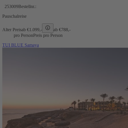
253009
Bestellnr.:
Pauschalreise
Alter Preis
ab €
1.099,-
ab €
788,-
pro Person
Preis pro Person
TUI BLUE Samaya