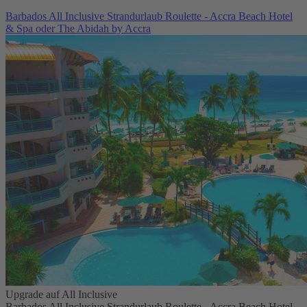
Barbados All Inclusive Strandurlaub Roulette - Accra Beach Hotel
& Spa oder The Abidah by Accra
Upgrade auf All Inclusive
Barbados All Inclusive Strandurlaub Roulette - Accra Beach Hotel