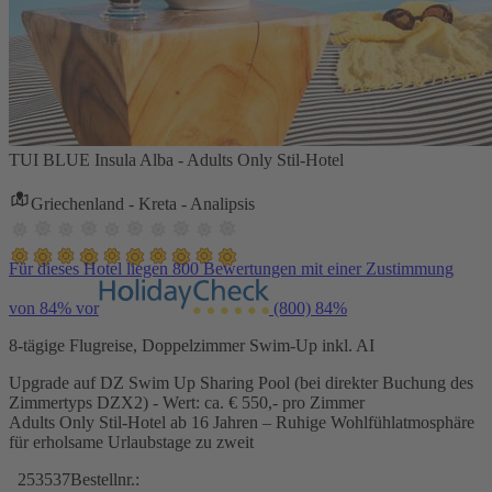
TUI BLUE Insula Alba - Adults Only Stil-Hotel
Griechenland - Kreta - Analipsis
Für dieses Hotel liegen 800 Bewertungen mit einer Zustimmung
von 84% vor
(800)
84%
8-tägige Flugreise, Doppelzimmer Swim-Up inkl. AI
Upgrade auf DZ Swim Up Sharing Pool (bei direkter Buchung des
Zimmertyps DZX2) - Wert: ca. € 550,- pro Zimmer
Adults Only Stil-Hotel ab 16 Jahren – Ruhige Wohlfühlatmosphäre
für erholsame Urlaubstage zu zweit
253537
Bestellnr.: