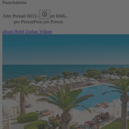
Pauschalreise
Alter Preis
ab €
833,-
ab €
666,-
pro Person
Preis pro Person
allsun Hotel Zorbas Village