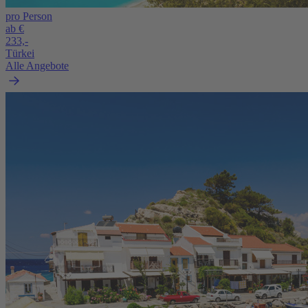
pro Person
ab €
233,-
Türkei
Alle Angebote