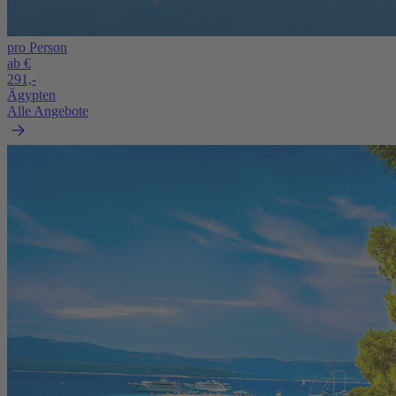
pro Person
ab €
291,-
Ägypten
Alle Angebote