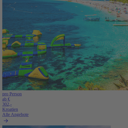
pro Person
ab €
302,-
Kroatien
Alle Angebote