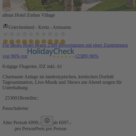
allsun Hotel Zorbas Village
Griechenland - Kreta - Anissaras
Für dieses Hotel liegen 2389 Bewertungen mit einer Zustimmung
von 96% vor
(2389)
96%
8-tägige Flugreise, DZ inkl. AI
Charmante Anlage im landestypischen, kretischen Dorfstil
Tagesanimation, Live-Musik und Shows am Abend sorgen für
Unterhaltung
253001
Bestellnr.:
Pauschalreise
Alter Preis
ab €
899,-
ab €
697,-
pro Person
Preis pro Person