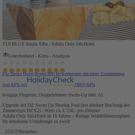
TUI BLUE Insula Alba - Adults Only Stil-Hotel
Griechenland - Kreta - Analipsis
Für dieses Hotel liegen 800 Bewertungen mit einer Zustimmung
von 84% vor
(800)
84%
8-tägige Flugreise, Doppelzimmer Swim-Up inkl. AI
Upgrade auf DZ Swim Up Sharing Pool (bei direkter Buchung des
Zimmertyps DZX2) - Wert: ca. € 550,- pro Zimmer
Adults Only Stil-Hotel ab 16 Jahren – Ruhige Wohlfühlatmosphäre
für erholsame Urlaubstage zu zweit
253537
Bestellnr.: