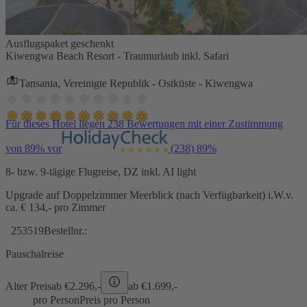
Ausflugspaket geschenkt
Kiwengwa Beach Resort - Traumurlaub inkl. Safari
Tansania, Vereinigte Republik - Ostküste - Kiwengwa
Für dieses Hotel liegen 238 Bewertungen mit einer Zustimmung
von 89% vor
(238)
89%
8- bzw. 9-tägige Flugreise, DZ inkl. AI light
Upgrade auf Doppelzimmer Meerblick (nach Verfügbarkeit) i.W.v.
ca. € 134,- pro Zimmer
253519
Bestellnr.:
Pauschalreise
Alter Preis
ab €
2.296,-
ab €
1.699,-
pro Person
Preis pro Person