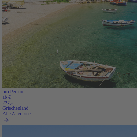
pro Person
ab €
227,-
Griechenland
Alle Angebote