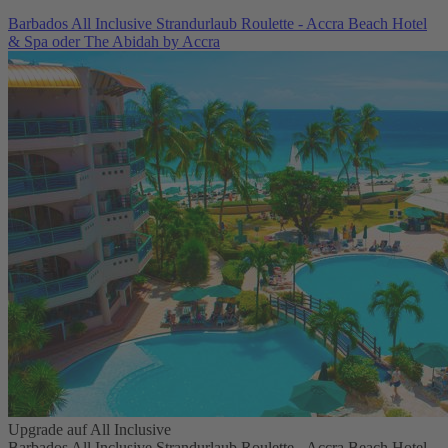
Barbados All Inclusive Strandurlaub Roulette - Accra Beach Hotel
& Spa oder The Abidah by Accra
Upgrade auf All Inclusive
Barbados All Inclusive Strandurlaub Roulette - Accra Beach Hotel