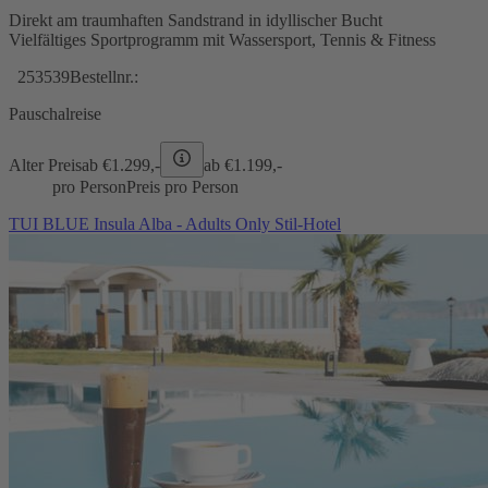
Direkt am traumhaften Sandstrand in idyllischer Bucht
Vielfältiges Sportprogramm mit Wassersport, Tennis & Fitness
253539
Bestellnr.:
Pauschalreise
Alter Preis
ab €
1.299,-
ab €
1.199,-
pro Person
Preis pro Person
TUI BLUE Insula Alba - Adults Only Stil-Hotel