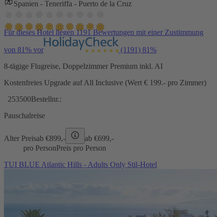
Spanien - Teneriffa - Puerto de la Cruz
Für dieses Hotel liegen 1191 Bewertungen mit einer Zustimmung
von 81% vor
(1191)
81%
8-tägige Flugreise, Doppelzimmer Premium inkl. AI
Kostenfreies Upgrade auf All Inclusive (Wert € 199.- pro Zimmer)
253500
Bestellnr.:
Pauschalreise
Alter Preis
ab €
899,-
ab €
699,-
pro Person
Preis pro Person
TUI BLUE Atlantic Hills - Adults Only Stil-Hotel