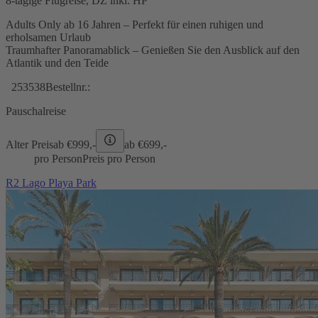
8-tägige Flugreise, DZ inkl. HP
Adults Only ab 16 Jahren – Perfekt für einen ruhigen und
erholsamen Urlaub
Traumhafter Panoramablick – Genießen Sie den Ausblick auf den
Atlantik und den Teide
253538
Bestellnr.:
Pauschalreise
Alter Preis
ab €
999,-
ab €
699,-
pro Person
Preis pro Person
R2 Lago Playa Park