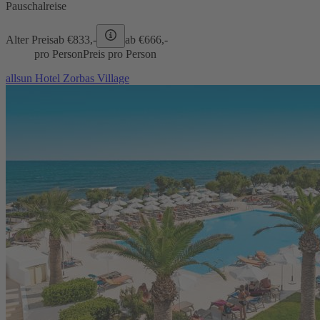
Pauschalreise
Alter Preis
ab €
833,-
ab €
666,-
pro Person
Preis pro Person
allsun Hotel Zorbas Village