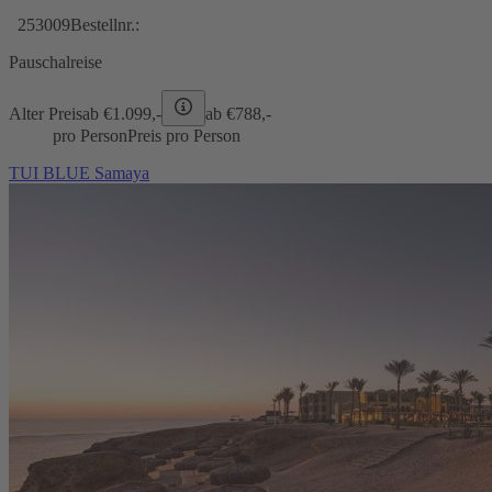
253009
Bestellnr.:
Pauschalreise
Alter Preis
ab €
1.099,-
ab €
788,-
pro Person
Preis pro Person
TUI BLUE Samaya