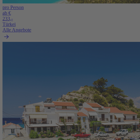
pro Person
ab €
233,-
Türkei
Alle Angebote