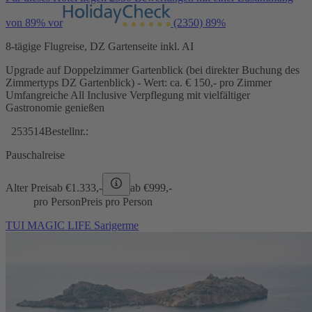
von 89% vor
(2350)
89%
8-tägige Flugreise, DZ Gartenseite inkl. AI
Upgrade auf Doppelzimmer Gartenblick (bei direkter Buchung des
Zimmertyps DZ Gartenblick) - Wert: ca. € 150,- pro Zimmer
Umfangreiche All Inclusive Verpflegung mit vielfältiger
Gastronomie genießen
253514
Bestellnr.:
Pauschalreise
Alter Preis
ab €
1.333,-
ab €
999,-
pro Person
Preis pro Person
TUI MAGIC LIFE Sarigerme