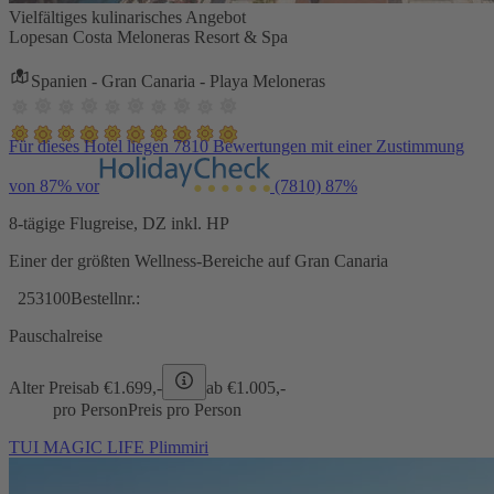
Vielfältiges kulinarisches Angebot
Lopesan Costa Meloneras Resort & Spa
Spanien - Gran Canaria - Playa Meloneras
Für dieses Hotel liegen 7810 Bewertungen mit einer Zustimmung
von 87% vor
(7810)
87%
8-tägige Flugreise, DZ inkl. HP
Einer der größten Wellness-Bereiche auf Gran Canaria
253100
Bestellnr.:
Pauschalreise
Alter Preis
ab €
1.699,-
ab €
1.005,-
pro Person
Preis pro Person
TUI MAGIC LIFE Plimmiri