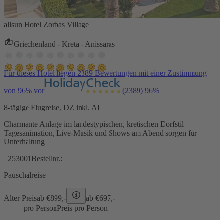
allsun Hotel Zorbas Village
Griechenland - Kreta - Anissaras
Für dieses Hotel liegen 2389 Bewertungen mit einer Zustimmung
von 96% vor
(2389)
96%
8-tägige Flugreise, DZ inkl. AI
Charmante Anlage im landestypischen, kretischen Dorfstil
Tagesanimation, Live-Musik und Shows am Abend sorgen für
Unterhaltung
253001
Bestellnr.:
Pauschalreise
Alter Preis
ab €
899,-
ab €
697,-
pro Person
Preis pro Person