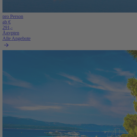
pro Person
ab €
291,-
Ägypten
Alle Angebote