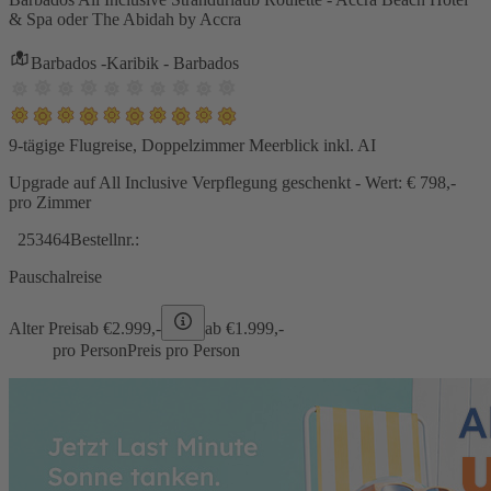
& Spa oder The Abidah by Accra
Barbados -Karibik - Barbados
9-tägige Flugreise, Doppelzimmer Meerblick inkl. AI
Upgrade auf All Inclusive Verpflegung geschenkt - Wert: € 798,-
pro Zimmer
253464
Bestellnr.:
Pauschalreise
Alter Preis
ab €
2.999,-
ab €
1.999,-
pro Person
Preis pro Person