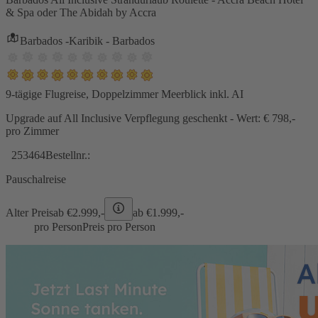
& Spa oder The Abidah by Accra
Barbados -Karibik - Barbados
9-tägige Flugreise, Doppelzimmer Meerblick inkl. AI
Upgrade auf All Inclusive Verpflegung geschenkt - Wert: € 798,-
pro Zimmer
253464
Bestellnr.:
Pauschalreise
Alter Preis
ab €
2.999,-
ab €
1.999,-
pro Person
Preis pro Person