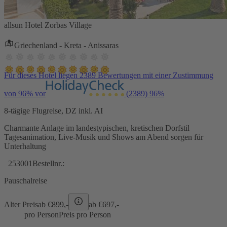
allsun Hotel Zorbas Village
Griechenland - Kreta - Anissaras
Für dieses Hotel liegen 2389 Bewertungen mit einer Zustimmung
von 96% vor
(2389)
96%
8-tägige Flugreise, DZ inkl. AI
Charmante Anlage im landestypischen, kretischen Dorfstil
Tagesanimation, Live-Musik und Shows am Abend sorgen für
Unterhaltung
253001
Bestellnr.:
Pauschalreise
Alter Preis
ab €
899,-
ab €
697,-
pro Person
Preis pro Person