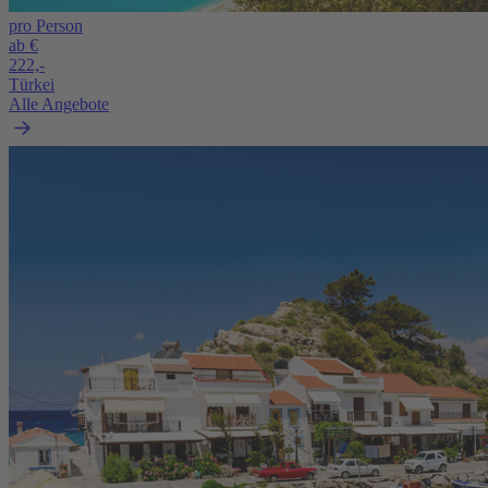
pro Person
ab €
222,-
Türkei
Alle Angebote