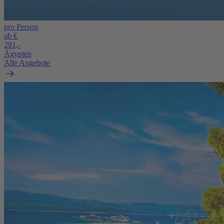
pro Person
ab €
291,-
Ägypten
Alle Angebote