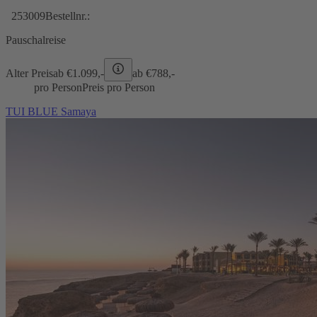
253009
Bestellnr.:
Pauschalreise
Alter Preis
ab €
1.099,-
ab €
788,-
pro Person
Preis pro Person
TUI BLUE Samaya