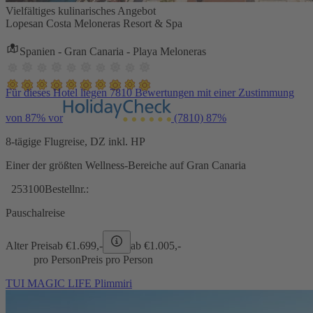
Vielfältiges kulinarisches Angebot
Lopesan Costa Meloneras Resort & Spa
Spanien - Gran Canaria - Playa Meloneras
Für dieses Hotel liegen 7810 Bewertungen mit einer Zustimmung
von 87% vor
(7810)
87%
8-tägige Flugreise, DZ inkl. HP
Einer der größten Wellness-Bereiche auf Gran Canaria
253100
Bestellnr.:
Pauschalreise
Alter Preis
ab €
1.699,-
ab €
1.005,-
pro Person
Preis pro Person
TUI MAGIC LIFE Plimmiri