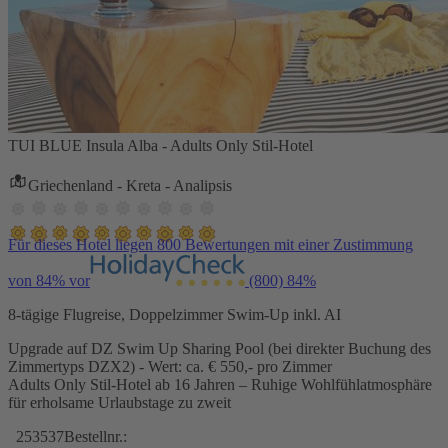
TUI BLUE Insula Alba - Adults Only Stil-Hotel
Griechenland - Kreta - Analipsis
Für dieses Hotel liegen 800 Bewertungen mit einer Zustimmung
von 84% vor
(800)
84%
8-tägige Flugreise, Doppelzimmer Swim-Up inkl. AI
Upgrade auf DZ Swim Up Sharing Pool (bei direkter Buchung des
Zimmertyps DZX2) - Wert: ca. € 550,- pro Zimmer
Adults Only Stil-Hotel ab 16 Jahren – Ruhige Wohlfühlatmosphäre
für erholsame Urlaubstage zu zweit
253537
Bestellnr.: