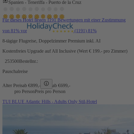
Spanien - Teneriffa - Puerto de la Cruz
Für dieses Hotel liegen 1191 Bewertungen mit einer Zustimmung
von 81% vor
(1191)
81%
8-tägige Flugreise, Doppelzimmer Premium inkl. AI
Kostenfreies Upgrade auf All Inclusive (Wert € 199.- pro Zimmer)
253500
Bestellnr.:
Pauschalreise
Alter Preis
ab €
899,-
ab €
699,-
pro Person
Preis pro Person
TUI BLUE Atlantic Hills - Adults Only Stil-Hotel