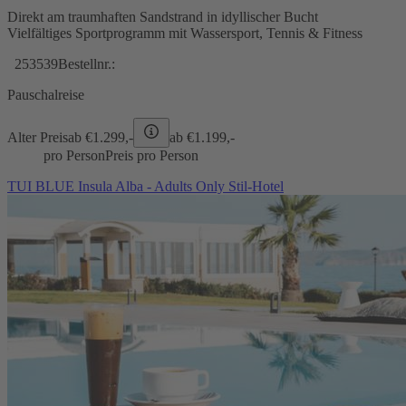
Direkt am traumhaften Sandstrand in idyllischer Bucht
Vielfältiges Sportprogramm mit Wassersport, Tennis & Fitness
253539
Bestellnr.:
Pauschalreise
Alter Preis
ab €
1.299,-
ab €
1.199,-
pro Person
Preis pro Person
TUI BLUE Insula Alba - Adults Only Stil-Hotel