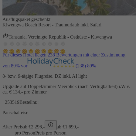
Ausflugspaket geschenkt
Kiwengwa Beach Resort - Traumurlaub inkl. Safari
Tansania, Vereinigte Republik - Ostküste - Kiwengwa
Für dieses Hotel liegen 238 Bewertungen mit einer Zustimmung
von 89% vor
(238)
89%
8- bzw. 9-tägige Flugreise, DZ inkl. AI light
Upgrade auf Doppelzimmer Meerblick (nach Verfügbarkeit) i.W.v.
ca. € 134,- pro Zimmer
253519
Bestellnr.:
Pauschalreise
Alter Preis
ab €
2.296,-
ab €
1.699,-
pro Person
Preis pro Person