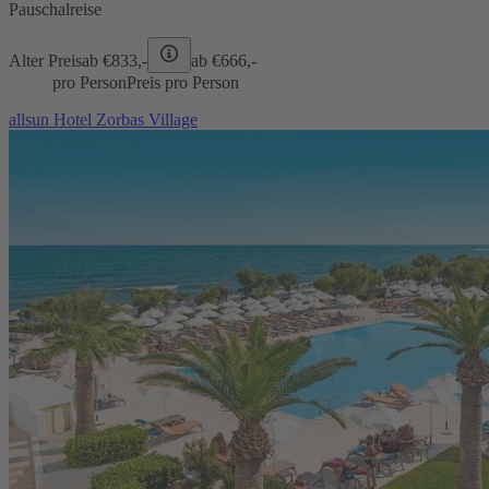
Pauschalreise
Alter Preis
ab €
833,-
ab €
666,-
pro Person
Preis pro Person
allsun Hotel Zorbas Village