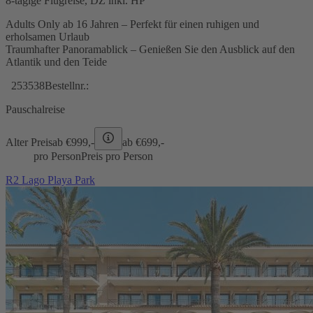
8-tägige Flugreise, DZ inkl. HP
Adults Only ab 16 Jahren – Perfekt für einen ruhigen und
erholsamen Urlaub
Traumhafter Panoramablick – Genießen Sie den Ausblick auf den
Atlantik und den Teide
253538
Bestellnr.:
Pauschalreise
Alter Preis
ab €
999,-
ab €
699,-
pro Person
Preis pro Person
R2 Lago Playa Park