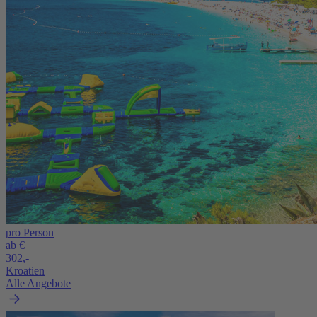
pro Person
ab €
302,-
Kroatien
Alle Angebote