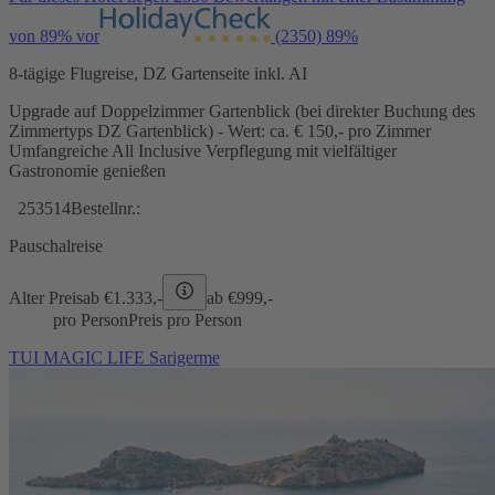
von 89% vor
(2350)
89%
8-tägige Flugreise, DZ Gartenseite inkl. AI
Upgrade auf Doppelzimmer Gartenblick (bei direkter Buchung des
Zimmertyps DZ Gartenblick) - Wert: ca. € 150,- pro Zimmer
Umfangreiche All Inclusive Verpflegung mit vielfältiger
Gastronomie genießen
253514
Bestellnr.:
Pauschalreise
Alter Preis
ab €
1.333,-
ab €
999,-
pro Person
Preis pro Person
TUI MAGIC LIFE Sarigerme