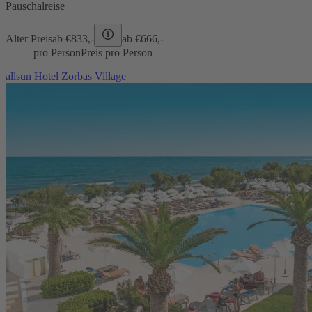
Pauschalreise
Alter Preis
ab €
833,-
ab €
666,-
pro Person
Preis pro Person
allsun Hotel Zorbas Village