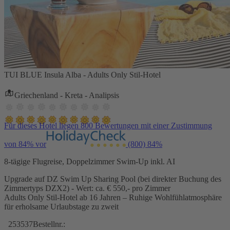
TUI BLUE Insula Alba - Adults Only Stil-Hotel
Griechenland - Kreta - Analipsis
Für dieses Hotel liegen 800 Bewertungen mit einer Zustimmung
von 84% vor
(800)
84%
8-tägige Flugreise, Doppelzimmer Swim-Up inkl. AI
Upgrade auf DZ Swim Up Sharing Pool (bei direkter Buchung des
Zimmertyps DZX2) - Wert: ca. € 550,- pro Zimmer
Adults Only Stil-Hotel ab 16 Jahren – Ruhige Wohlfühlatmosphäre
für erholsame Urlaubstage zu zweit
253537
Bestellnr.: