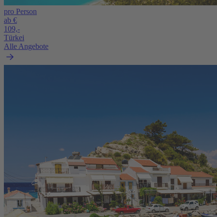
pro Person
ab €
109,-
Türkei
Alle Angebote