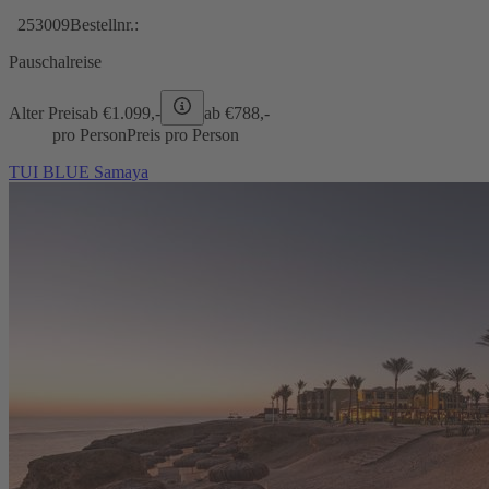
253009
Bestellnr.:
Pauschalreise
Alter Preis
ab €
1.099,-
ab €
788,-
pro Person
Preis pro Person
TUI BLUE Samaya