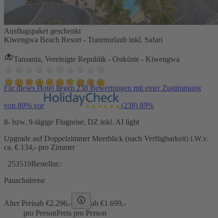
Ausflugspaket geschenkt
Kiwengwa Beach Resort - Traumurlaub inkl. Safari
Tansania, Vereinigte Republik - Ostküste - Kiwengwa
Für dieses Hotel liegen 238 Bewertungen mit einer Zustimmung
von 89% vor
(238)
89%
8- bzw. 9-tägige Flugreise, DZ inkl. AI light
Upgrade auf Doppelzimmer Meerblick (nach Verfügbarkeit) i.W.v.
ca. € 134,- pro Zimmer
253519
Bestellnr.:
Pauschalreise
Alter Preis
ab €
2.296,-
ab €
1.699,-
pro Person
Preis pro Person