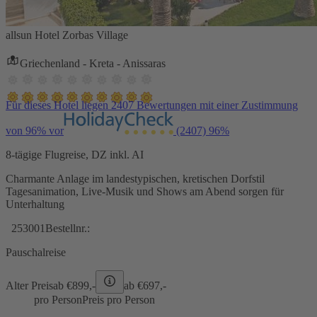
allsun Hotel Zorbas Village
Griechenland - Kreta - Anissaras
Für dieses Hotel liegen 2407 Bewertungen mit einer Zustimmung
von 96% vor
(2407)
96%
8-tägige Flugreise, DZ inkl. AI
Charmante Anlage im landestypischen, kretischen Dorfstil
Tagesanimation, Live-Musik und Shows am Abend sorgen für
Unterhaltung
253001
Bestellnr.:
Pauschalreise
Alter Preis
ab €
899,-
ab €
697,-
pro Person
Preis pro Person