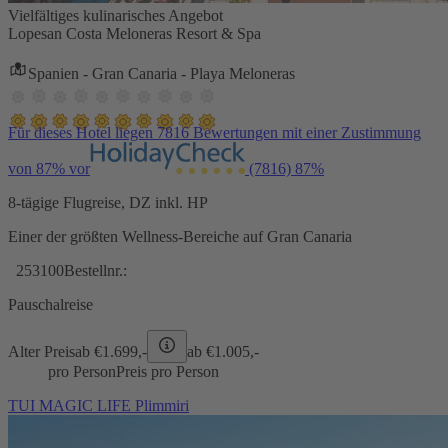
Vielfältiges kulinarisches Angebot
Lopesan Costa Meloneras Resort & Spa
Spanien - Gran Canaria - Playa Meloneras
Für dieses Hotel liegen 7816 Bewertungen mit einer Zustimmung
von 87% vor
(7816)
87%
8-tägige Flugreise, DZ inkl. HP
Einer der größten Wellness-Bereiche auf Gran Canaria
253100
Bestellnr.:
Pauschalreise
Alter Preis
ab €
1.699,-
ab €
1.005,-
pro Person
Preis pro Person
TUI MAGIC LIFE Plimmiri