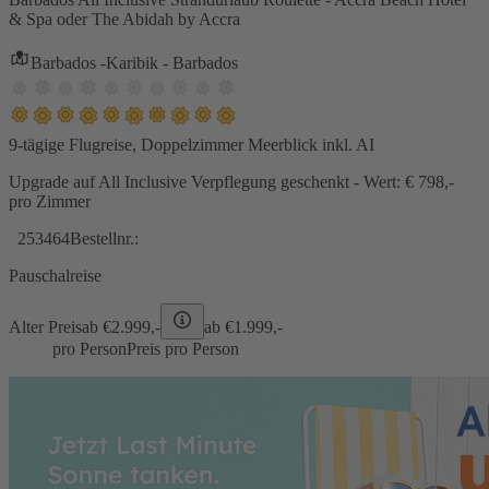
& Spa oder The Abidah by Accra
Barbados -Karibik - Barbados
9-tägige Flugreise, Doppelzimmer Meerblick inkl. AI
Upgrade auf All Inclusive Verpflegung geschenkt - Wert: € 798,-
pro Zimmer
253464
Bestellnr.:
Pauschalreise
Alter Preis
ab €
2.999,-
ab €
1.999,-
pro Person
Preis pro Person