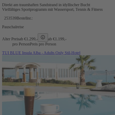
Direkt am traumhaften Sandstrand in idyllischer Bucht
Vielfältiges Sportprogramm mit Wassersport, Tennis & Fitness
253539
Bestellnr.:
Pauschalreise
Alter Preis
ab €
1.299,-
ab €
1.199,-
pro Person
Preis pro Person
TUI BLUE Insula Alba - Adults Only Stil-Hotel