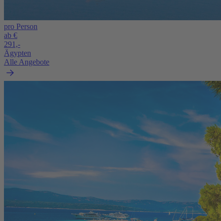
pro Person
ab €
291,-
Ägypten
Alle Angebote