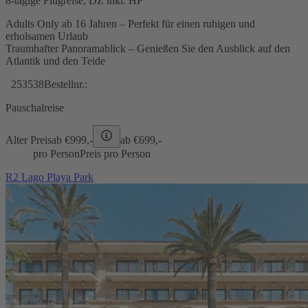
8-tägige Flugreise, DZ inkl. HP
Adults Only ab 16 Jahren – Perfekt für einen ruhigen und
erholsamen Urlaub
Traumhafter Panoramablick – Genießen Sie den Ausblick auf den
Atlantik und den Teide
253538
Bestellnr.:
Pauschalreise
Alter Preis
ab €
999,-
ab €
699,-
pro Person
Preis pro Person
R2 Lago Playa Park