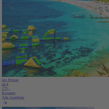
pro Person
ab €
275,-
Kroatien
Alle Angebote