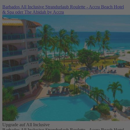
Barbados All Inclusive Strandurlaub Roulette - Accra Beach Hotel
& Spa oder The Abidah by Accra
Upgrade auf All Inclusive
Barbados All Inclusive Strandurlaub Roulette - Accra Beach Hotel