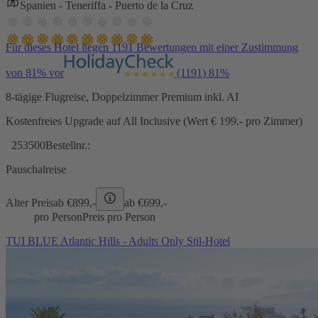
Spanien - Teneriffa - Puerto de la Cruz
Für dieses Hotel liegen 1191 Bewertungen mit einer Zustimmung
von 81% vor
(1191)
81%
8-tägige Flugreise, Doppelzimmer Premium inkl. AI
Kostenfreies Upgrade auf All Inclusive (Wert € 199.- pro Zimmer)
253500
Bestellnr.:
Pauschalreise
Alter Preis
ab €
899,-
ab €
699,-
pro Person
Preis pro Person
TUI BLUE Atlantic Hills - Adults Only Stil-Hotel