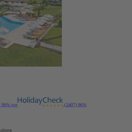
n 96% vor
(2407)
96%
altung