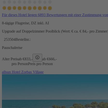
Für dieses Hotel liegen 6893 Bewertungen mit einer Zustimmung vo
8-tägige Flugreise, DZ inkl. AI
Upgrade auf Doppelzimmer Poolblick (Wert: € ca. € 84,- pro Zimmer) 
253504
Bestellnr.:
Pauschalreise
Alter Preis
ab €
833,-
ab €
666,-
pro Person
Preis pro Person
allsun Hotel Zorbas Village