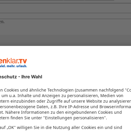
en.
el in einem Paket kombiniert werden – das spart Zeit und Geld. Nutzen 
en!