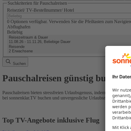
Suchkriterien für Pauschalreisen
Reiseziel/ TV-Bestellnummer/ Hotel
0 Optionen verfügbar. Verwenden Sie die Pfeiltasten zum Navigier
Abflughafen
Beliebig
Reisezeitraum & Dauer
11.08.26 - 11.11.26, Beliebige Dauer
Reisende
2 Erwachsene
Suchen
Pauschalreisen günstig buchen
Pauschalreisen bieten stressfreien Urlaubsgenuss, indem Flug und Hot
bei sonnenklar.TV buchen und unvergessliche Urlaubsmomente erleb
Top TV-Angebote inklusive Flug