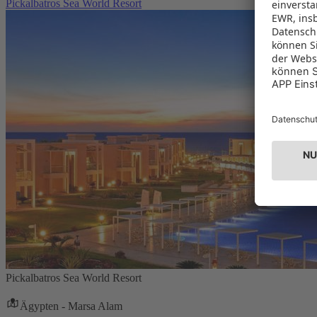
Pickalbatros Sea World Resort
Pickalbatros Sea World Resort
Ägypten - Marsa Alam