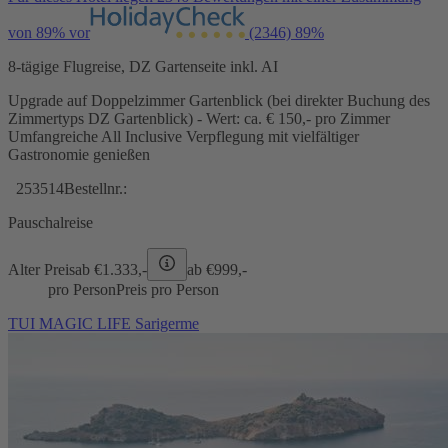
von 89% vor
(2346)
89%
8-tägige Flugreise, DZ Gartenseite inkl. AI
Upgrade auf Doppelzimmer Gartenblick (bei direkter Buchung des
Zimmertyps DZ Gartenblick) - Wert: ca. € 150,- pro Zimmer
Umfangreiche All Inclusive Verpflegung mit vielfältiger
Gastronomie genießen
253514
Bestellnr.:
Pauschalreise
Alter Preis
ab €
1.333,-
ab €
999,-
pro Person
Preis pro Person
TUI MAGIC LIFE Sarigerme