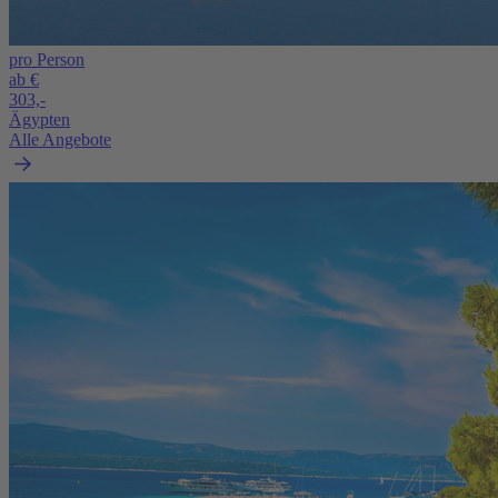
pro Person
ab €
303,-
Ägypten
Alle Angebote