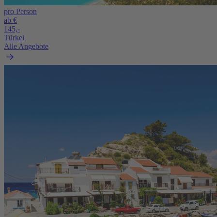
pro Person
ab €
145,-
Türkei
Alle Angebote