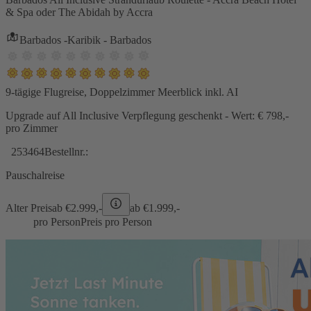
& Spa oder The Abidah by Accra
Barbados -Karibik - Barbados
9-tägige Flugreise, Doppelzimmer Meerblick inkl. AI
Upgrade auf All Inclusive Verpflegung geschenkt - Wert: € 798,-
pro Zimmer
253464
Bestellnr.:
Pauschalreise
Alter Preis
ab €
2.999,-
ab €
1.999,-
pro Person
Preis pro Person