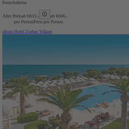
Pauschalreise
Alter Preis
ab €
833,-
ab €
666,-
pro Person
Preis pro Person
allsun Hotel Zorbas Village