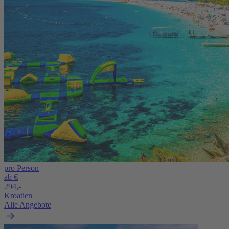
pro Person
ab €
294,-
Kroatien
Alle Angebote