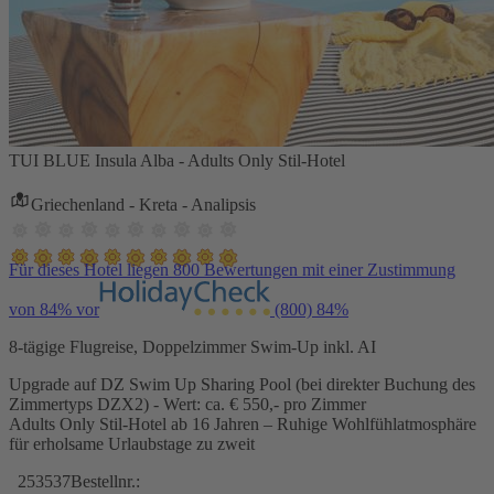
TUI BLUE Insula Alba - Adults Only Stil-Hotel
Griechenland - Kreta - Analipsis
Für dieses Hotel liegen 800 Bewertungen mit einer Zustimmung
von 84% vor
(800)
84%
8-tägige Flugreise, Doppelzimmer Swim-Up inkl. AI
Upgrade auf DZ Swim Up Sharing Pool (bei direkter Buchung des
Zimmertyps DZX2) - Wert: ca. € 550,- pro Zimmer
Adults Only Stil-Hotel ab 16 Jahren – Ruhige Wohlfühlatmosphäre
für erholsame Urlaubstage zu zweit
253537
Bestellnr.: