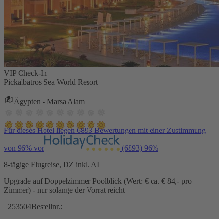
VIP Check-In
Pickalbatros Sea World Resort
Ägypten - Marsa Alam
Für dieses Hotel liegen 6893 Bewertungen mit einer Zustimmung
von 96% vor
(6893)
96%
8-tägige Flugreise, DZ inkl. AI
Upgrade auf Doppelzimmer Poolblick (Wert: € ca. € 84,- pro
Zimmer) - nur solange der Vorrat reicht
253504
Bestellnr.: