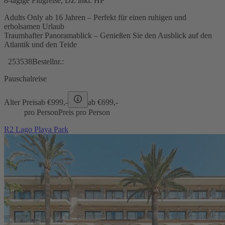
8-tägige Flugreise, DZ inkl. HP
Adults Only ab 16 Jahren – Perfekt für einen ruhigen und
erholsamen Urlaub
Traumhafter Panoramablick – Genießen Sie den Ausblick auf den
Atlantik und den Teide
253538
Bestellnr.:
Pauschalreise
Alter Preis
ab €
999,-
ab €
699,-
pro Person
Preis pro Person
R2 Lago Playa Park