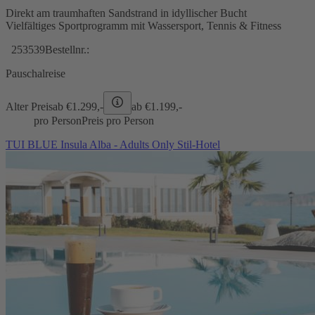
Direkt am traumhaften Sandstrand in idyllischer Bucht
Vielfältiges Sportprogramm mit Wassersport, Tennis & Fitness
253539
Bestellnr.:
Pauschalreise
Alter Preis
ab €
1.299,-
ab €
1.199,-
pro Person
Preis pro Person
TUI BLUE Insula Alba - Adults Only Stil-Hotel