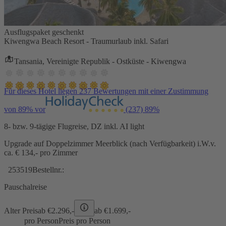
Ausflugspaket geschenkt
Kiwengwa Beach Resort - Traumurlaub inkl. Safari
Tansania, Vereinigte Republik - Ostküste - Kiwengwa
Für dieses Hotel liegen 237 Bewertungen mit einer Zustimmung
von 89% vor
(237)
89%
8- bzw. 9-tägige Flugreise, DZ inkl. AI light
Upgrade auf Doppelzimmer Meerblick (nach Verfügbarkeit) i.W.v.
ca. € 134,- pro Zimmer
253519
Bestellnr.:
Pauschalreise
Alter Preis
ab €
2.296,-
ab €
1.699,-
pro Person
Preis pro Person