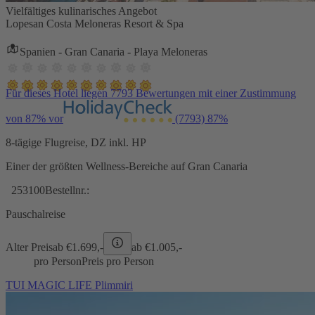
Vielfältiges kulinarisches Angebot
Lopesan Costa Meloneras Resort & Spa
Spanien - Gran Canaria - Playa Meloneras
Für dieses Hotel liegen 7793 Bewertungen mit einer Zustimmung
von 87% vor
(7793)
87%
8-tägige Flugreise, DZ inkl. HP
Einer der größten Wellness-Bereiche auf Gran Canaria
253100
Bestellnr.:
Pauschalreise
Alter Preis
ab €
1.699,-
ab €
1.005,-
pro Person
Preis pro Person
TUI MAGIC LIFE Plimmiri