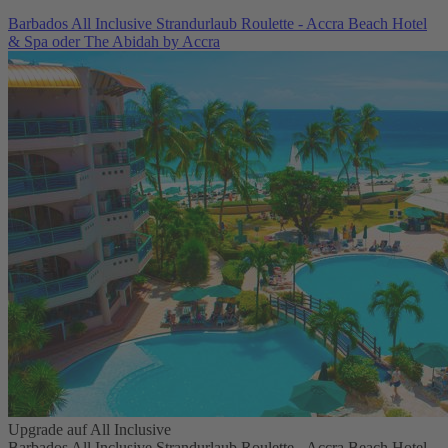
Barbados All Inclusive Strandurlaub Roulette - Accra Beach Hotel
& Spa oder The Abidah by Accra
Upgrade auf All Inclusive
Barbados All Inclusive Strandurlaub Roulette - Accra Beach Hotel