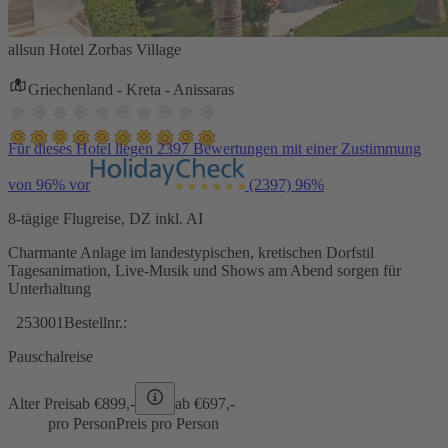
allsun Hotel Zorbas Village
Griechenland - Kreta - Anissaras
Für dieses Hotel liegen 2397 Bewertungen mit einer Zustimmung
von 96% vor
(2397)
96%
8-tägige Flugreise, DZ inkl. AI
Charmante Anlage im landestypischen, kretischen Dorfstil
Tagesanimation, Live-Musik und Shows am Abend sorgen für
Unterhaltung
253001
Bestellnr.:
Pauschalreise
Alter Preis
ab €
899,-
ab €
697,-
pro Person
Preis pro Person