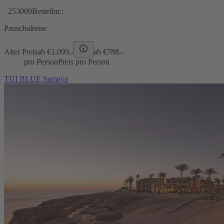
253009
Bestellnr.:
Pauschalreise
Alter Preis
ab €
1.099,-
ab €
788,-
pro Person
Preis pro Person
TUI BLUE Samaya