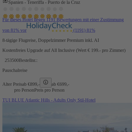
Spanien - Teneriffa - Puerto de la Cruz
Für dieses Hotel liegen 1191 Bewertungen mit einer Zustimmung
von 81% vor
(1191)
81%
8-tägige Flugreise, Doppelzimmer Premium inkl. AI
Kostenfreies Upgrade auf All Inclusive (Wert € 199.- pro Zimmer)
253500
Bestellnr.:
Pauschalreise
Alter Preis
ab €
899,-
ab €
699,-
pro Person
Preis pro Person
TUI BLUE Atlantic Hills - Adults Only Stil-Hotel