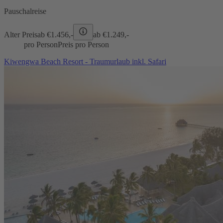
Pauschalreise
Alter Preis
ab €
1.456,-
ab €
1.249,-
pro Person
Preis pro Person
Kiwengwa Beach Resort - Traumurlaub inkl. Safari