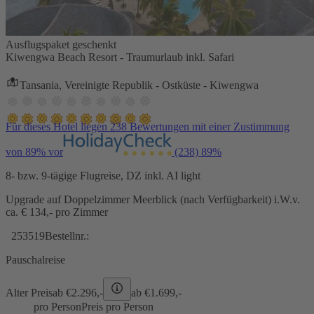
Ausflugspaket geschenkt
Kiwengwa Beach Resort - Traumurlaub inkl. Safari
Tansania, Vereinigte Republik - Ostküste - Kiwengwa
Für dieses Hotel liegen 238 Bewertungen mit einer Zustimmung
von 89% vor
(238)
89%
8- bzw. 9-tägige Flugreise, DZ inkl. AI light
Upgrade auf Doppelzimmer Meerblick (nach Verfügbarkeit) i.W.v.
ca. € 134,- pro Zimmer
253519
Bestellnr.:
Pauschalreise
Alter Preis
ab €
2.296,-
ab €
1.699,-
pro Person
Preis pro Person