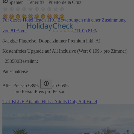
Spanien - Teneriffa - Puerto de la Cruz
Für dieses Hotel liegen 1191 Bewertungen mit einer Zustimmung
von 81% vor
(1191)
81%
8-tägige Flugreise, Doppelzimmer Premium inkl. AI
Kostenfreies Upgrade auf All Inclusive (Wert € 199.- pro Zimmer)
253500
Bestellnr.:
Pauschalreise
Alter Preis
ab €
899,-
ab €
699,-
pro Person
Preis pro Person
TUI BLUE Atlantic Hills - Adults Only Stil-Hotel