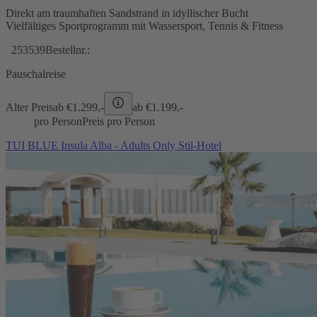
Direkt am traumhaften Sandstrand in idyllischer Bucht
Vielfältiges Sportprogramm mit Wassersport, Tennis & Fitness
253539
Bestellnr.:
Pauschalreise
Alter Preis
ab €
1.299,-
ab €
1.199,-
pro Person
Preis pro Person
TUI BLUE Insula Alba - Adults Only Stil-Hotel