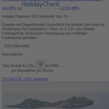
von 89% vor
(2350)
89%
8-tägige Flugreise, DZ Gartenseite inkl. AI
Upgrade auf Doppelzimmer Gartenblick (bei direkter Buchung des
Zimmertyps DZ Gartenblick) - Wert: ca. € 150,- pro Zimmer
Umfangreiche All Inclusive Verpflegung mit vielfältiger
Gastronomie genießen
253514
Bestellnr.:
Pauschalreise
Alter Preis
ab €
1.333,-
ab €
999,-
pro Person
Preis pro Person
TUI MAGIC LIFE Sarigerme