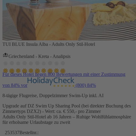
TUI BLUE Insula Alba - Adults Only Stil-Hotel
Griechenland - Kreta - Analipsis
Für dieses Hotel liegen 800 Bewertungen mit einer Zustimmung
von 84% vor
(800)
84%
8-tägige Flugreise, Doppelzimmer Swim-Up inkl. AI
Upgrade auf DZ Swim Up Sharing Pool (bei direkter Buchung des
Zimmertyps DZX2) - Wert: ca. € 550,- pro Zimmer
Adults Only Stil-Hotel ab 16 Jahren – Ruhige Wohlfühlatmosphäre
für erholsame Urlaubstage zu zweit
253537
Bestellnr.: