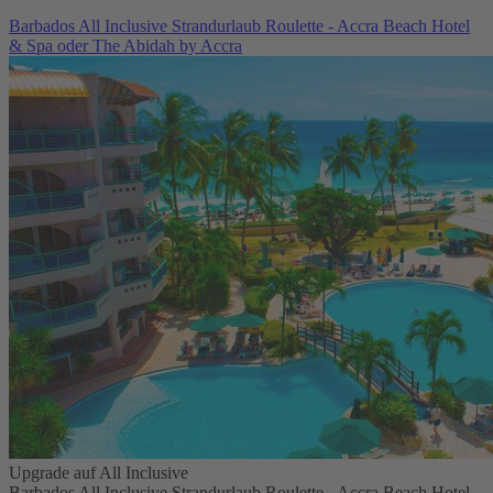
Barbados All Inclusive Strandurlaub Roulette - Accra Beach Hotel
& Spa oder The Abidah by Accra
Upgrade auf All Inclusive
Barbados All Inclusive Strandurlaub Roulette - Accra Beach Hotel