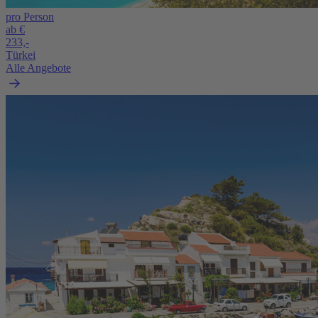
pro Person
ab €
233,-
Türkei
Alle Angebote