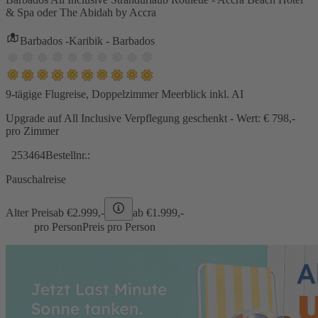
& Spa oder The Abidah by Accra
Barbados -Karibik - Barbados
9-tägige Flugreise, Doppelzimmer Meerblick inkl. AI
Upgrade auf All Inclusive Verpflegung geschenkt - Wert: € 798,-
pro Zimmer
253464
Bestellnr.:
Pauschalreise
Alter Preis
ab €
2.999,-
ab €
1.999,-
pro Person
Preis pro Person