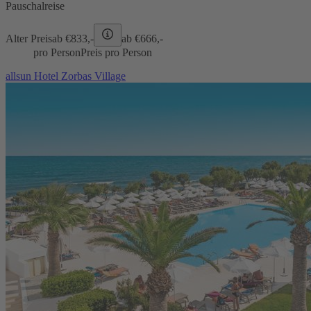
Pauschalreise
Alter Preis
ab €
833,-
ab €
666,-
pro Person
Preis pro Person
allsun Hotel Zorbas Village