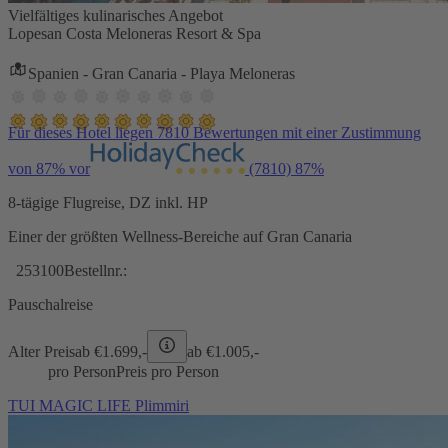
Vielfältiges kulinarisches Angebot
Lopesan Costa Meloneras Resort & Spa
Spanien - Gran Canaria - Playa Meloneras
Für dieses Hotel liegen 7810 Bewertungen mit einer Zustimmung
von 87% vor
(7810)
87%
8-tägige Flugreise, DZ inkl. HP
Einer der größten Wellness-Bereiche auf Gran Canaria
253100
Bestellnr.:
Pauschalreise
Alter Preis
ab €
1.699,-
ab €
1.005,-
pro Person
Preis pro Person
TUI MAGIC LIFE Plimmiri