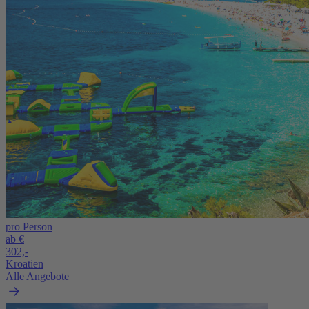
pro Person
ab €
302,-
Kroatien
Alle Angebote