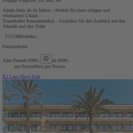
8-tägige Flugreise, DZ inkl. HP
Adults Only ab 16 Jahren – Perfekt für einen ruhigen und
erholsamen Urlaub
Traumhafter Panoramablick – Genießen Sie den Ausblick auf den
Atlantik und den Teide
253538
Bestellnr.:
Pauschalreise
Alter Preis
ab €
999,-
ab €
699,-
pro Person
Preis pro Person
R2 Lago Playa Park