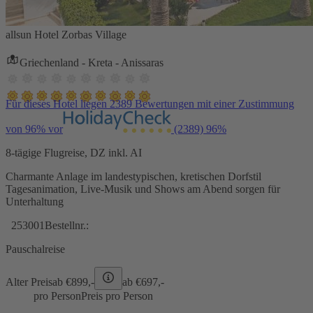
allsun Hotel Zorbas Village
Griechenland - Kreta - Anissaras
Für dieses Hotel liegen 2389 Bewertungen mit einer Zustimmung
von 96% vor
(2389)
96%
8-tägige Flugreise, DZ inkl. AI
Charmante Anlage im landestypischen, kretischen Dorfstil
Tagesanimation, Live-Musik und Shows am Abend sorgen für
Unterhaltung
253001
Bestellnr.:
Pauschalreise
Alter Preis
ab €
899,-
ab €
697,-
pro Person
Preis pro Person