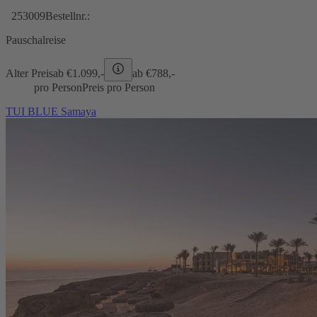
253009
Bestellnr.:
Pauschalreise
Alter Preis
ab €
1.099,-
ab €
788,-
pro Person
Preis pro Person
TUI BLUE Samaya