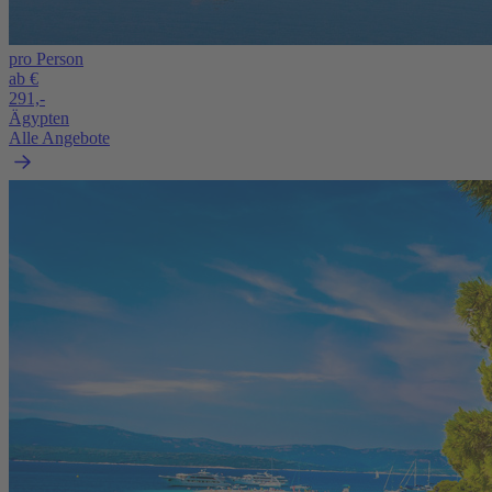
pro Person
ab €
291,-
Ägypten
Alle Angebote