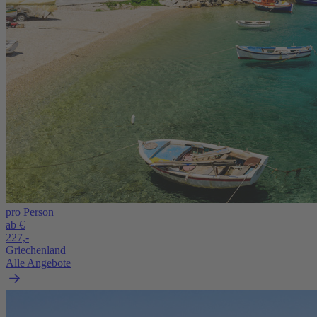
pro Person
ab €
227,-
Griechenland
Alle Angebote