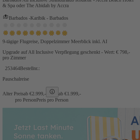
& Spa oder The Abidah by Accra
Barbados -Karibik - Barbados
9-tägige Flugreise, Doppelzimmer Meerblick inkl. AI
Upgrade auf All Inclusive Verpflegung geschenkt - Wert: € 798,-
pro Zimmer
253464
Bestellnr.:
Pauschalreise
Alter Preis
ab €
2.999,-
ab €
1.999,-
pro Person
Preis pro Person