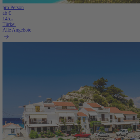
pro Person
ab €
145,-
Türkei
Alle Angebote