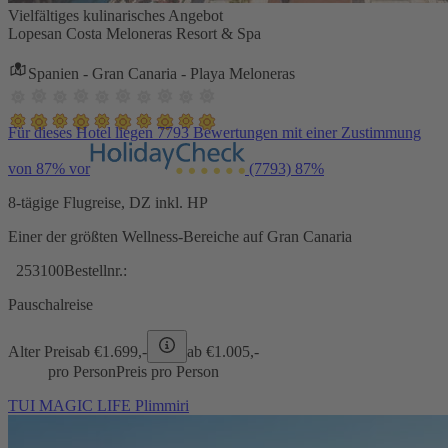
Vielfältiges kulinarisches Angebot
Lopesan Costa Meloneras Resort & Spa
Spanien - Gran Canaria - Playa Meloneras
Für dieses Hotel liegen 7793 Bewertungen mit einer Zustimmung
von 87% vor
(7793)
87%
8-tägige Flugreise, DZ inkl. HP
Einer der größten Wellness-Bereiche auf Gran Canaria
253100
Bestellnr.:
Pauschalreise
Alter Preis
ab €
1.699,-
ab €
1.005,-
pro Person
Preis pro Person
TUI MAGIC LIFE Plimmiri