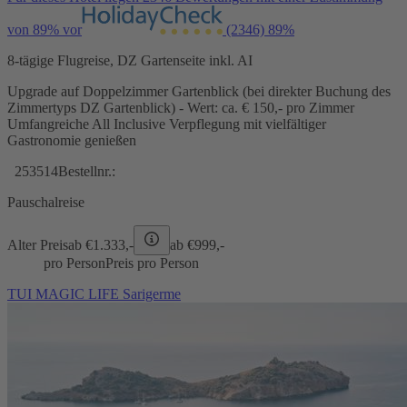
von 89% vor
(2346)
89%
8-tägige Flugreise, DZ Gartenseite inkl. AI
Upgrade auf Doppelzimmer Gartenblick (bei direkter Buchung des
Zimmertyps DZ Gartenblick) - Wert: ca. € 150,- pro Zimmer
Umfangreiche All Inclusive Verpflegung mit vielfältiger
Gastronomie genießen
253514
Bestellnr.:
Pauschalreise
Alter Preis
ab €
1.333,-
ab €
999,-
pro Person
Preis pro Person
TUI MAGIC LIFE Sarigerme