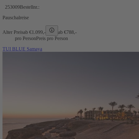
253009
Bestellnr.:
Pauschalreise
Alter Preis
ab €
1.099,-
ab €
788,-
pro Person
Preis pro Person
TUI BLUE Samaya