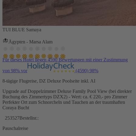
TUI BLUE Samaya
Ägypten - Marsa Alam
Für dieses Hotel liegen 4590 Bewertungen mit einer Zustimmung
von 98% vor
(4590)
98%
8-tägige Flugreise, DZ Deluxe Poolseite inkl. AI
Upgrade auf Doppelzimmer Deluxe Family Pool View (bei direkter
Buchung des Zimmertyps DZX2) - Wert: ca. € 220,- pro Zimmer
Perfekter Ort zum Schnorcheln und Tauchen an der traumhaften
Coraya Bucht
253527
Bestellnr.:
Pauschalreise