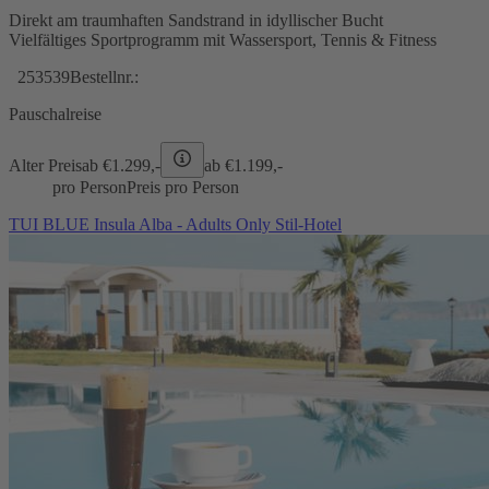
Direkt am traumhaften Sandstrand in idyllischer Bucht
Vielfältiges Sportprogramm mit Wassersport, Tennis & Fitness
253539
Bestellnr.:
Pauschalreise
Alter Preis
ab €
1.299,-
ab €
1.199,-
pro Person
Preis pro Person
TUI BLUE Insula Alba - Adults Only Stil-Hotel