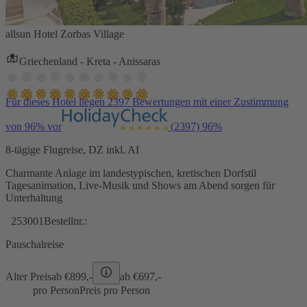
allsun Hotel Zorbas Village
Griechenland - Kreta - Anissaras
Für dieses Hotel liegen 2397 Bewertungen mit einer Zustimmung
von 96% vor
(2397)
96%
8-tägige Flugreise, DZ inkl. AI
Charmante Anlage im landestypischen, kretischen Dorfstil
Tagesanimation, Live-Musik und Shows am Abend sorgen für
Unterhaltung
253001
Bestellnr.:
Pauschalreise
Alter Preis
ab €
899,-
ab €
697,-
pro Person
Preis pro Person