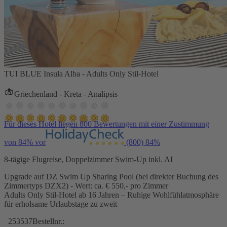
TUI BLUE Insula Alba - Adults Only Stil-Hotel
Griechenland - Kreta - Analipsis
Für dieses Hotel liegen 800 Bewertungen mit einer Zustimmung
von 84% vor
(800)
84%
8-tägige Flugreise, Doppelzimmer Swim-Up inkl. AI
Upgrade auf DZ Swim Up Sharing Pool (bei direkter Buchung des
Zimmertyps DZX2) - Wert: ca. € 550,- pro Zimmer
Adults Only Stil-Hotel ab 16 Jahren – Ruhige Wohlfühlatmosphäre
für erholsame Urlaubstage zu zweit
253537
Bestellnr.: