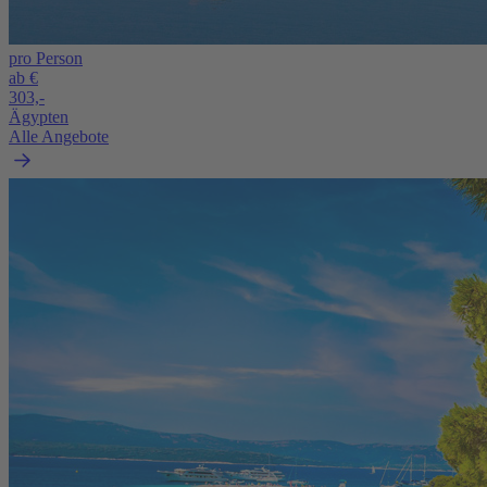
pro Person
ab €
303,-
Ägypten
Alle Angebote