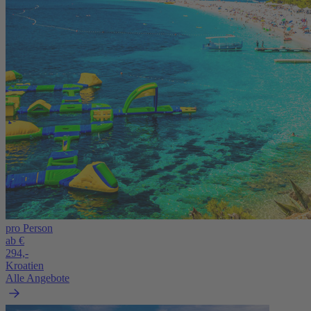
pro Person
ab €
294,-
Kroatien
Alle Angebote