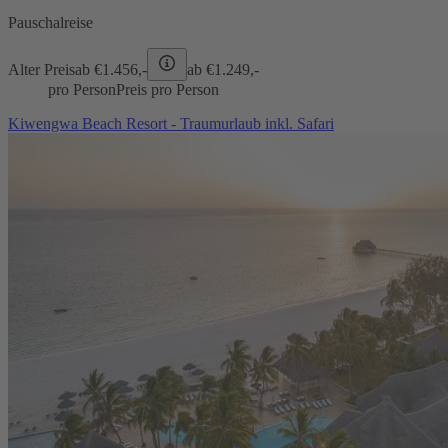
Pauschalreise
Alter Preis
ab €
1.456,-
ab €
1.249,-
pro Person
Preis pro Person
Kiwengwa Beach Resort - Traumurlaub inkl. Safari