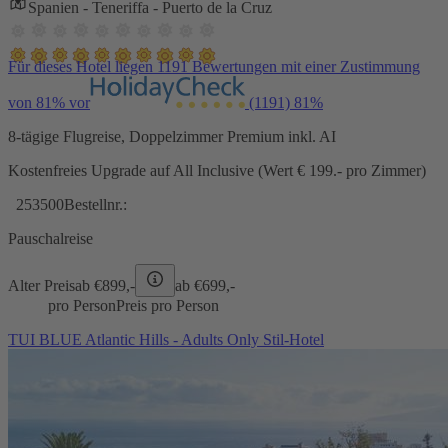
Spanien - Teneriffa - Puerto de la Cruz
Für dieses Hotel liegen 1191 Bewertungen mit einer Zustimmung
von 81% vor
(1191)
81%
8-tägige Flugreise, Doppelzimmer Premium inkl. AI
Kostenfreies Upgrade auf All Inclusive (Wert € 199.- pro Zimmer)
253500
Bestellnr.:
Pauschalreise
Alter Preis
ab €
899,-
ab €
699,-
pro Person
Preis pro Person
TUI BLUE Atlantic Hills - Adults Only Stil-Hotel