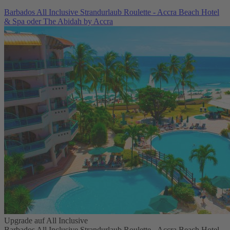
Barbados All Inclusive Strandurlaub Roulette - Accra Beach Hotel
& Spa oder The Abidah by Accra
Upgrade auf All Inclusive
Barbados All Inclusive Strandurlaub Roulette - Accra Beach Hotel