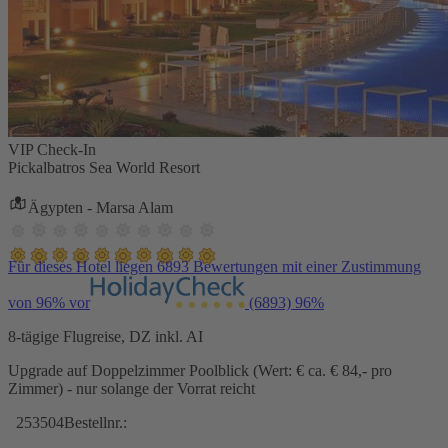
VIP Check-In
Pickalbatros Sea World Resort
Ägypten - Marsa Alam
Für dieses Hotel liegen 6893 Bewertungen mit einer Zustimmung
von 96% vor
(6893)
96%
8-tägige Flugreise, DZ inkl. AI
Upgrade auf Doppelzimmer Poolblick (Wert: € ca. € 84,- pro
Zimmer) - nur solange der Vorrat reicht
253504
Bestellnr.: