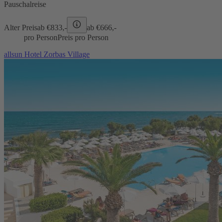
Pauschalreise
Alter Preis
ab €
833,-
ab €
666,-
pro Person
Preis pro Person
allsun Hotel Zorbas Village