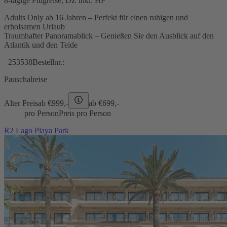
8-tägige Flugreise, DZ inkl. HP
Adults Only ab 16 Jahren – Perfekt für einen ruhigen und
erholsamen Urlaub
Traumhafter Panoramablick – Genießen Sie den Ausblick auf den
Atlantik und den Teide
253538
Bestellnr.:
Pauschalreise
Alter Preis
ab €
999,-
ab €
699,-
pro Person
Preis pro Person
R2 Lago Playa Park