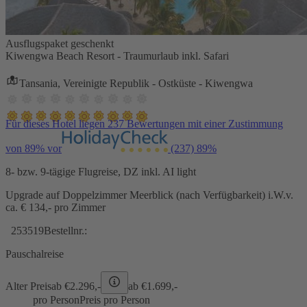
Ausflugspaket geschenkt
Kiwengwa Beach Resort - Traumurlaub inkl. Safari
Tansania, Vereinigte Republik - Ostküste - Kiwengwa
Für dieses Hotel liegen 237 Bewertungen mit einer Zustimmung
von 89% vor
(237)
89%
8- bzw. 9-tägige Flugreise, DZ inkl. AI light
Upgrade auf Doppelzimmer Meerblick (nach Verfügbarkeit) i.W.v.
ca. € 134,- pro Zimmer
253519
Bestellnr.:
Pauschalreise
Alter Preis
ab €
2.296,-
ab €
1.699,-
pro Person
Preis pro Person