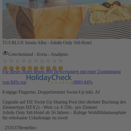
TUI BLUE Insula Alba - Adults Only Stil-Hotel
Griechenland - Kreta - Analipsis
Für dieses Hotel liegen 800 Bewertungen mit einer Zustimmung
von 84% vor
(800)
84%
8-tägige Flugreise, Doppelzimmer Swim-Up inkl. AI
Upgrade auf DZ Swim Up Sharing Pool (bei direkter Buchung des
Zimmertyps DZX2) - Wert: ca. € 550,- pro Zimmer
Adults Only Stil-Hotel ab 16 Jahren – Ruhige Wohlfühlatmosphäre
für erholsame Urlaubstage zu zweit
253537
Bestellnr.: