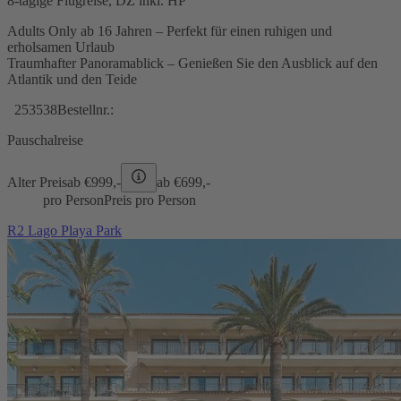
8-tägige Flugreise, DZ inkl. HP
Adults Only ab 16 Jahren – Perfekt für einen ruhigen und
erholsamen Urlaub
Traumhafter Panoramablick – Genießen Sie den Ausblick auf den
Atlantik und den Teide
253538
Bestellnr.:
Pauschalreise
Alter Preis
ab €
999,-
ab €
699,-
pro Person
Preis pro Person
R2 Lago Playa Park