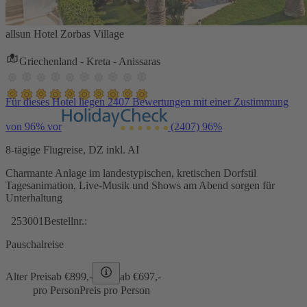
allsun Hotel Zorbas Village
Griechenland - Kreta - Anissaras
Für dieses Hotel liegen 2407 Bewertungen mit einer Zustimmung
von 96% vor
(2407)
96%
8-tägige Flugreise, DZ inkl. AI
Charmante Anlage im landestypischen, kretischen Dorfstil
Tagesanimation, Live-Musik und Shows am Abend sorgen für
Unterhaltung
253001
Bestellnr.:
Pauschalreise
Alter Preis
ab €
899,-
ab €
697,-
pro Person
Preis pro Person