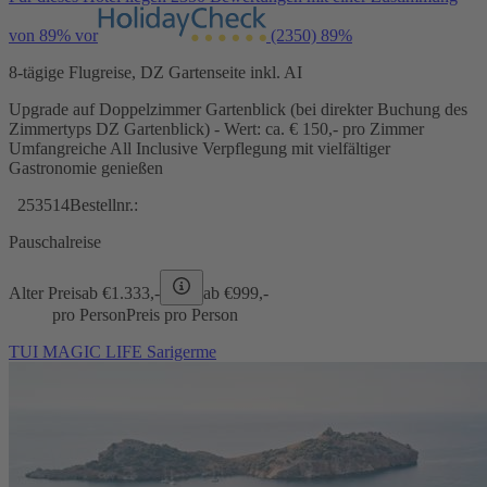
von 89% vor
(2350)
89%
8-tägige Flugreise, DZ Gartenseite inkl. AI
Upgrade auf Doppelzimmer Gartenblick (bei direkter Buchung des
Zimmertyps DZ Gartenblick) - Wert: ca. € 150,- pro Zimmer
Umfangreiche All Inclusive Verpflegung mit vielfältiger
Gastronomie genießen
253514
Bestellnr.:
Pauschalreise
Alter Preis
ab €
1.333,-
ab €
999,-
pro Person
Preis pro Person
TUI MAGIC LIFE Sarigerme