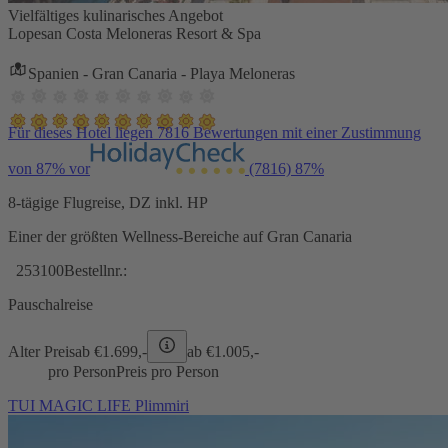
Vielfältiges kulinarisches Angebot
Lopesan Costa Meloneras Resort & Spa
Spanien - Gran Canaria - Playa Meloneras
Für dieses Hotel liegen 7816 Bewertungen mit einer Zustimmung
von 87% vor
(7816)
87%
8-tägige Flugreise, DZ inkl. HP
Einer der größten Wellness-Bereiche auf Gran Canaria
253100
Bestellnr.:
Pauschalreise
Alter Preis
ab €
1.699,-
ab €
1.005,-
pro Person
Preis pro Person
TUI MAGIC LIFE Plimmiri