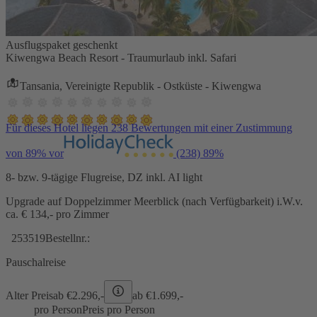
Ausflugspaket geschenkt
Kiwengwa Beach Resort - Traumurlaub inkl. Safari
Tansania, Vereinigte Republik - Ostküste - Kiwengwa
Für dieses Hotel liegen 238 Bewertungen mit einer Zustimmung
von 89% vor
(238)
89%
8- bzw. 9-tägige Flugreise, DZ inkl. AI light
Upgrade auf Doppelzimmer Meerblick (nach Verfügbarkeit) i.W.v.
ca. € 134,- pro Zimmer
253519
Bestellnr.:
Pauschalreise
Alter Preis
ab €
2.296,-
ab €
1.699,-
pro Person
Preis pro Person