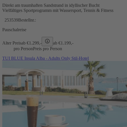
Direkt am traumhaften Sandstrand in idyllischer Bucht
Vielfältiges Sportprogramm mit Wassersport, Tennis & Fitness
253539
Bestellnr.:
Pauschalreise
Alter Preis
ab €
1.299,-
ab €
1.199,-
pro Person
Preis pro Person
TUI BLUE Insula Alba - Adults Only Stil-Hotel