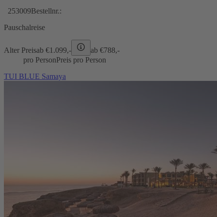
253009
Bestellnr.:
Pauschalreise
Alter Preis
ab €
1.099,-
ab €
788,-
pro Person
Preis pro Person
TUI BLUE Samaya