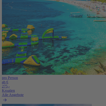
pro Person
ab €
275,-
Kroatien
Alle Angebote