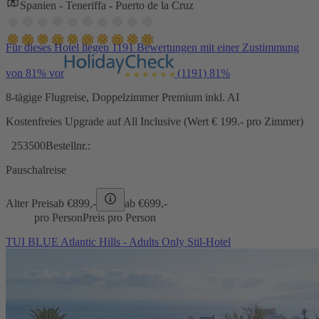
Spanien - Teneriffa - Puerto de la Cruz
Für dieses Hotel liegen 1191 Bewertungen mit einer Zustimmung
von 81% vor
(1191)
81%
8-tägige Flugreise, Doppelzimmer Premium inkl. AI
Kostenfreies Upgrade auf All Inclusive (Wert € 199.- pro Zimmer)
253500
Bestellnr.:
Pauschalreise
Alter Preis
ab €
899,-
ab €
699,-
pro Person
Preis pro Person
TUI BLUE Atlantic Hills - Adults Only Stil-Hotel