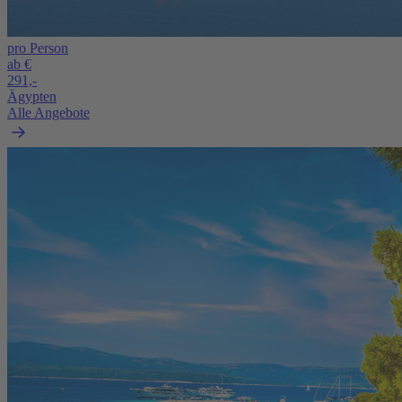
pro Person
ab €
291,-
Ägypten
Alle Angebote