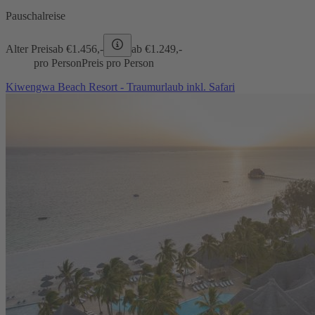
Pauschalreise
Alter Preis
ab €
1.456,-
ab €
1.249,-
pro Person
Preis pro Person
Kiwengwa Beach Resort - Traumurlaub inkl. Safari