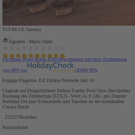
TUI BLUE Samaya
Ägypten - Marsa Alam
Für dieses Hotel liegen 4590 Bewertungen mit einer Zustimmung
von 98% vor
(4590)
98%
8-tägige Flugreise, DZ Deluxe Poolseite inkl. AI
Upgrade auf Doppelzimmer Deluxe Family Pool View (bei direkter
Buchung des Zimmertyps DZX2) - Wert: ca. € 220,- pro Zimmer
Perfekter Ort zum Schnorcheln und Tauchen an der traumhaften
Coraya Bucht
253527
Bestellnr.:
Pauschalreise