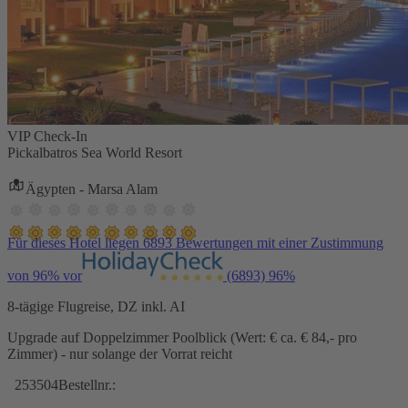
VIP Check-In
Pickalbatros Sea World Resort
Ägypten - Marsa Alam
Für dieses Hotel liegen 6893 Bewertungen mit einer Zustimmung
von 96% vor
(6893)
96%
8-tägige Flugreise, DZ inkl. AI
Upgrade auf Doppelzimmer Poolblick (Wert: € ca. € 84,- pro
Zimmer) - nur solange der Vorrat reicht
253504
Bestellnr.: