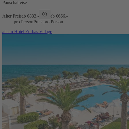
Pauschalreise
Alter Preis
ab €
833,-
ab €
666,-
pro Person
Preis pro Person
allsun Hotel Zorbas Village