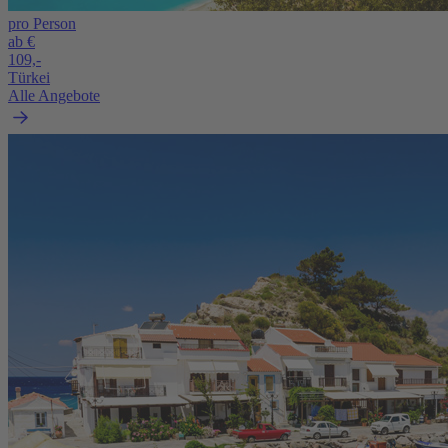
pro Person
ab €
109,-
Türkei
Alle Angebote