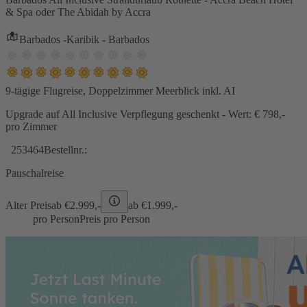
& Spa oder The Abidah by Accra
Barbados -Karibik - Barbados
9-tägige Flugreise, Doppelzimmer Meerblick inkl. AI
Upgrade auf All Inclusive Verpflegung geschenkt - Wert: € 798,-
pro Zimmer
253464
Bestellnr.:
Pauschalreise
Alter Preis
ab €
2.999,-
ab €
1.999,-
pro Person
Preis pro Person