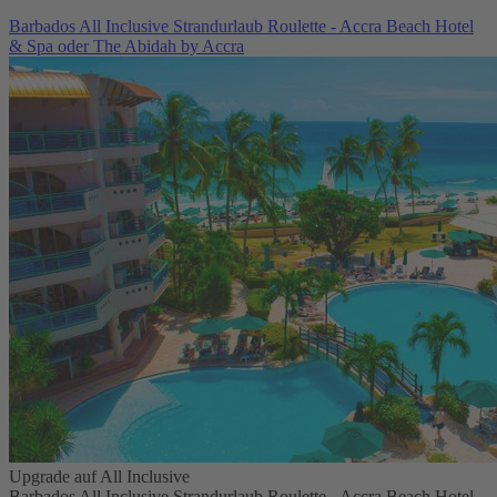
Barbados All Inclusive Strandurlaub Roulette - Accra Beach Hotel
& Spa oder The Abidah by Accra
Upgrade auf All Inclusive
Barbados All Inclusive Strandurlaub Roulette - Accra Beach Hotel