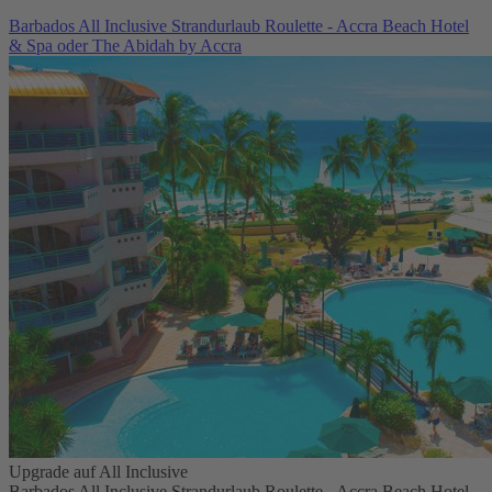
Barbados All Inclusive Strandurlaub Roulette - Accra Beach Hotel
& Spa oder The Abidah by Accra
Upgrade auf All Inclusive
Barbados All Inclusive Strandurlaub Roulette - Accra Beach Hotel