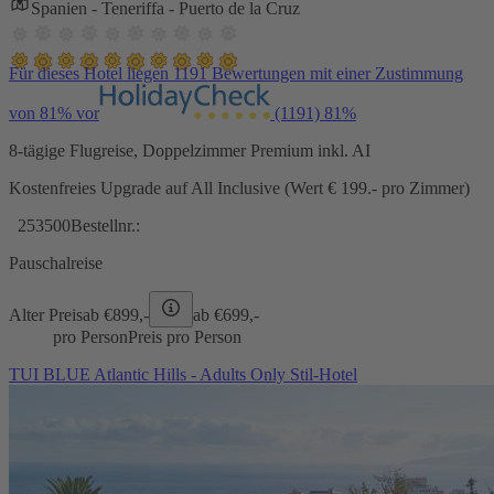
Spanien - Teneriffa - Puerto de la Cruz
Für dieses Hotel liegen 1191 Bewertungen mit einer Zustimmung
von 81% vor
(1191)
81%
8-tägige Flugreise, Doppelzimmer Premium inkl. AI
Kostenfreies Upgrade auf All Inclusive (Wert € 199.- pro Zimmer)
253500
Bestellnr.:
Pauschalreise
Alter Preis
ab €
899,-
ab €
699,-
pro Person
Preis pro Person
TUI BLUE Atlantic Hills - Adults Only Stil-Hotel