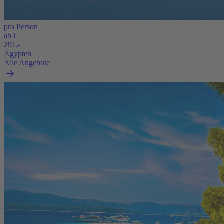
pro Person
ab €
291,-
Ägypten
Alle Angebote