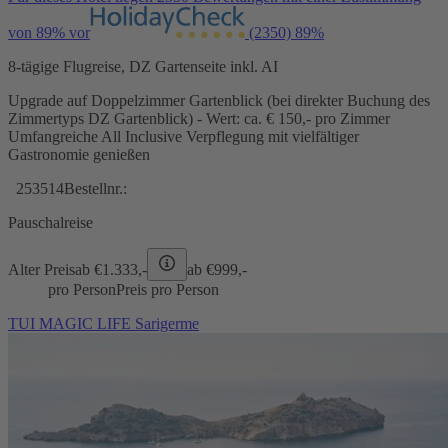
von 89% vor
(2350)
89%
8-tägige Flugreise, DZ Gartenseite inkl. AI
Upgrade auf Doppelzimmer Gartenblick (bei direkter Buchung des
Zimmertyps DZ Gartenblick) - Wert: ca. € 150,- pro Zimmer
Umfangreiche All Inclusive Verpflegung mit vielfältiger
Gastronomie genießen
253514
Bestellnr.:
Pauschalreise
Alter Preis
ab €
1.333,-
ab €
999,-
pro Person
Preis pro Person
TUI MAGIC LIFE Sarigerme