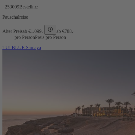
253009
Bestellnr.:
Pauschalreise
Alter Preis
ab €
1.099,-
ab €
788,-
pro Person
Preis pro Person
TUI BLUE Samaya