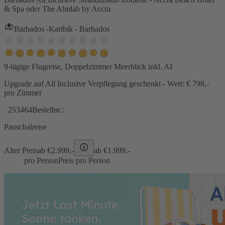
& Spa oder The Abidah by Accra
Barbados -Karibik - Barbados
9-tägige Flugreise, Doppelzimmer Meerblick inkl. AI
Upgrade auf All Inclusive Verpflegung geschenkt - Wert: € 798,-
pro Zimmer
253464
Bestellnr.:
Pauschalreise
Alter Preis
ab €
2.999,-
ab €
1.999,-
pro Person
Preis pro Person