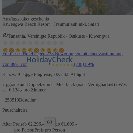
Ausflugspaket geschenkt
Kiwengwa Beach Resort - Traumurlaub inkl. Safari
Tansania, Vereinigte Republik - Ostküste - Kiwengwa
Für dieses Hotel liegen 238 Bewertungen mit einer Zustimmung
von 89% vor
(238)
89%
8- bzw. 9-tägige Flugreise, DZ inkl. AI light
Upgrade auf Doppelzimmer Meerblick (nach Verfügbarkeit) i.W.v.
ca. € 134,- pro Zimmer
253519
Bestellnr.:
Pauschalreise
Alter Preis
ab €
2.296,-
ab €
1.699,-
pro Person
Preis pro Person