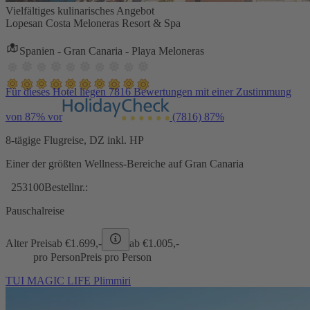
Vielfältiges kulinarisches Angebot
Lopesan Costa Meloneras Resort & Spa
Spanien - Gran Canaria - Playa Meloneras
Für dieses Hotel liegen 7816 Bewertungen mit einer Zustimmung
von 87% vor
(7816)
87%
8-tägige Flugreise, DZ inkl. HP
Einer der größten Wellness-Bereiche auf Gran Canaria
253100
Bestellnr.:
Pauschalreise
Alter Preis
ab €
1.699,-
ab €
1.005,-
pro Person
Preis pro Person
TUI MAGIC LIFE Plimmiri