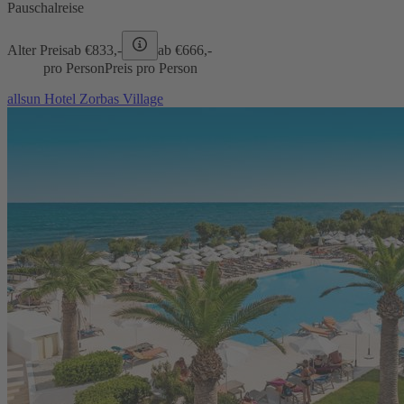
Pauschalreise
Alter Preis
ab €
833,-
ab €
666,-
pro Person
Preis pro Person
allsun Hotel Zorbas Village