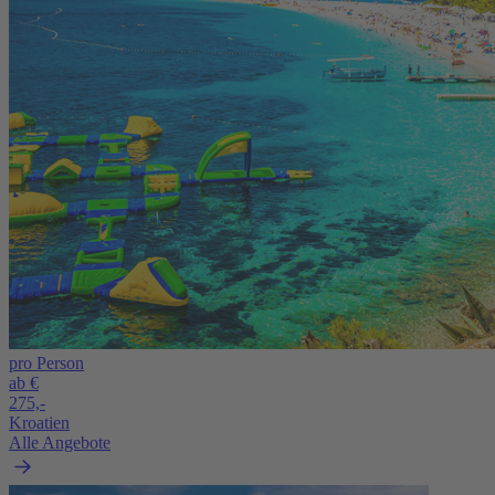
pro Person
ab €
275,-
Kroatien
Alle Angebote