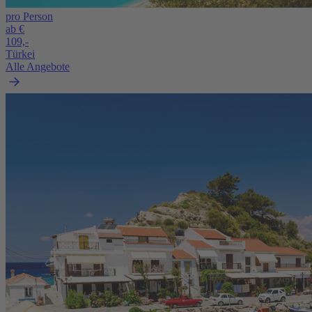
pro Person
ab €
109,-
Türkei
Alle Angebote