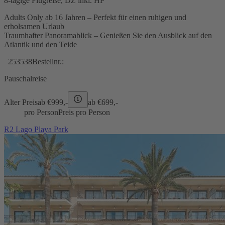
8-tägige Flugreise, DZ inkl. HP
Adults Only ab 16 Jahren – Perfekt für einen ruhigen und
erholsamen Urlaub
Traumhafter Panoramablick – Genießen Sie den Ausblick auf den
Atlantik und den Teide
253538
Bestellnr.:
Pauschalreise
Alter Preis
ab €
999,-
ab €
699,-
pro Person
Preis pro Person
R2 Lago Playa Park