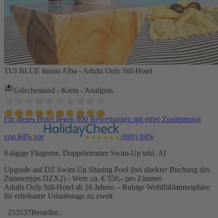
TUI BLUE Insula Alba - Adults Only Stil-Hotel
Griechenland - Kreta - Analipsis
Für dieses Hotel liegen 800 Bewertungen mit einer Zustimmung
von 84% vor
(800)
84%
8-tägige Flugreise, Doppelzimmer Swim-Up inkl. AI
Upgrade auf DZ Swim Up Sharing Pool (bei direkter Buchung des
Zimmertyps DZX2) - Wert: ca. € 550,- pro Zimmer
Adults Only Stil-Hotel ab 16 Jahren – Ruhige Wohlfühlatmosphäre
für erholsame Urlaubstage zu zweit
253537
Bestellnr.: