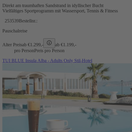
Direkt am traumhaften Sandstrand in idyllischer Bucht
Vielfältiges Sportprogramm mit Wassersport, Tennis & Fitness
253539
Bestellnr.:
Pauschalreise
Alter Preis
ab €
1.299,-
ab €
1.199,-
pro Person
Preis pro Person
TUI BLUE Insula Alba - Adults Only Stil-Hotel