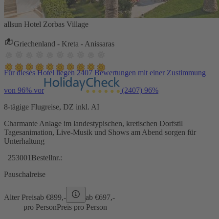
allsun Hotel Zorbas Village
Griechenland - Kreta - Anissaras
Für dieses Hotel liegen 2407 Bewertungen mit einer Zustimmung
von 96% vor
(2407)
96%
8-tägige Flugreise, DZ inkl. AI
Charmante Anlage im landestypischen, kretischen Dorfstil
Tagesanimation, Live-Musik und Shows am Abend sorgen für
Unterhaltung
253001
Bestellnr.:
Pauschalreise
Alter Preis
ab €
899,-
ab €
697,-
pro Person
Preis pro Person