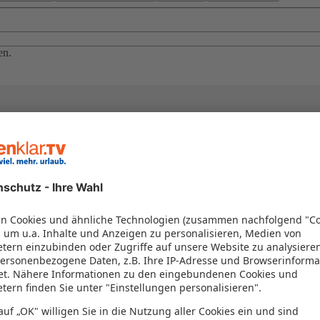
en.
el in einem Paket kombiniert werden – das spart Zeit und Geld. Nutzen 
en!