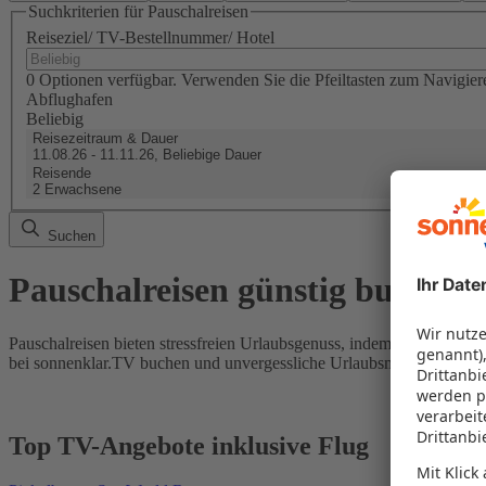
Suchkriterien für Pauschalreisen
Reiseziel/ TV-Bestellnummer/ Hotel
0 Optionen verfügbar. Verwenden Sie die Pfeiltasten zum Navigier
Abflughafen
Beliebig
Reisezeitraum & Dauer
11.08.26 - 11.11.26, Beliebige Dauer
Reisende
2 Erwachsene
Suchen
Pauschalreisen günstig buchen
Pauschalreisen bieten stressfreien Urlaubsgenuss, indem Flug und Hot
bei sonnenklar.TV buchen und unvergessliche Urlaubsmomente erleb
Top TV-Angebote inklusive Flug