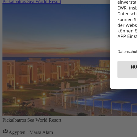
Pickalbatros Sea World Resort
Pickalbatros Sea World Resort
Ägypten - Marsa Alam