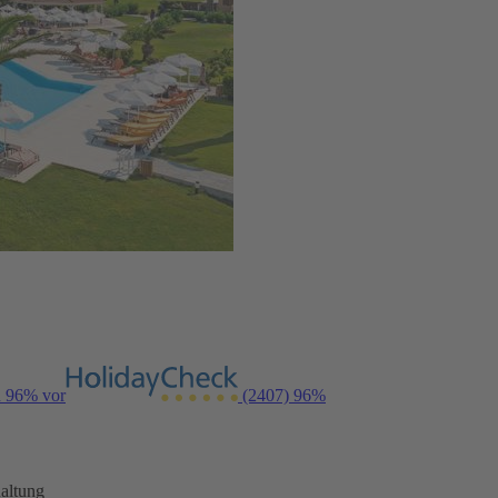
n 96% vor
(2407)
96%
altung