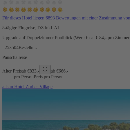
Für dieses Hotel liegen 6893 Bewertungen mit einer Zustimmung vo
8-tägige Flugreise, DZ inkl. AI
Upgrade auf Doppelzimmer Poolblick (Wert: € ca. € 84,- pro Zimmer) 
253504
Bestellnr.:
Pauschalreise
Alter Preis
ab €
833,-
ab €
666,-
pro Person
Preis pro Person
allsun Hotel Zorbas Village