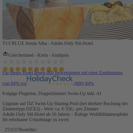
TUI BLUE Insula Alba - Adults Only Stil-Hotel
Griechenland - Kreta - Analipsis
Für dieses Hotel liegen 800 Bewertungen mit einer Zustimmung
von 84% vor
(800)
84%
8-tägige Flugreise, Doppelzimmer Swim-Up inkl. AI
Upgrade auf DZ Swim Up Sharing Pool (bei direkter Buchung des
Zimmertyps DZX2) - Wert: ca. € 550,- pro Zimmer
Adults Only Stil-Hotel ab 16 Jahren – Ruhige Wohlfühlatmosphäre
für erholsame Urlaubstage zu zweit
253537
Bestellnr.: