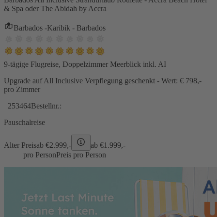
& Spa oder The Abidah by Accra
Barbados -Karibik - Barbados
9-tägige Flugreise, Doppelzimmer Meerblick inkl. AI
Upgrade auf All Inclusive Verpflegung geschenkt - Wert: € 798,-
pro Zimmer
253464
Bestellnr.:
Pauschalreise
Alter Preis
ab €
2.999,-
ab €
1.999,-
pro Person
Preis pro Person