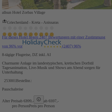
allsun Hotel Zorbas Village
Griechenland - Kreta - Anissaras
Für dieses Hotel liegen 2407 Bewertungen mit einer Zustimmung
von 96% vor
(2407)
96%
8-tägige Flugreise, DZ inkl. AI
Charmante Anlage im landestypischen, kretischen Dorfstil
Tagesanimation, Live-Musik und Shows am Abend sorgen für
Unterhaltung
253001
Bestellnr.:
Pauschalreise
Alter Preis
ab €
899,-
ab €
697,-
pro Person
Preis pro Person