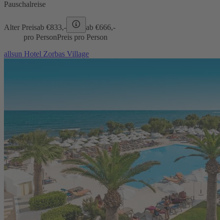
Pauschalreise
Alter Preis
ab €
833,-
ab €
666,-
pro Person
Preis pro Person
allsun Hotel Zorbas Village