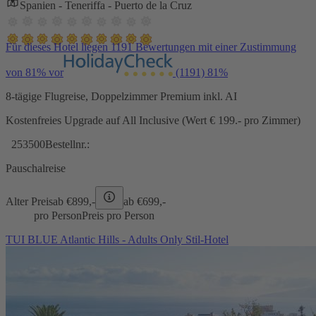
Spanien - Teneriffa - Puerto de la Cruz
Für dieses Hotel liegen 1191 Bewertungen mit einer Zustimmung
von 81% vor
(1191)
81%
8-tägige Flugreise, Doppelzimmer Premium inkl. AI
Kostenfreies Upgrade auf All Inclusive (Wert € 199.- pro Zimmer)
253500
Bestellnr.:
Pauschalreise
Alter Preis
ab €
899,-
ab €
699,-
pro Person
Preis pro Person
TUI BLUE Atlantic Hills - Adults Only Stil-Hotel