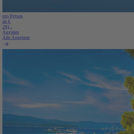
pro Person
ab €
291,-
Ägypten
Alle Angebote