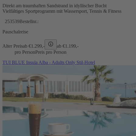
Direkt am traumhaften Sandstrand in idyllischer Bucht
Vielfältiges Sportprogramm mit Wassersport, Tennis & Fitness
253539
Bestellnr.:
Pauschalreise
Alter Preis
ab €
1.299,-
ab €
1.199,-
pro Person
Preis pro Person
TUI BLUE Insula Alba - Adults Only Stil-Hotel