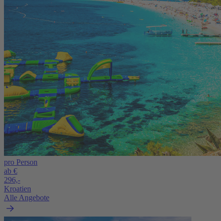
pro Person
ab €
296,-
Kroatien
Alle Angebote