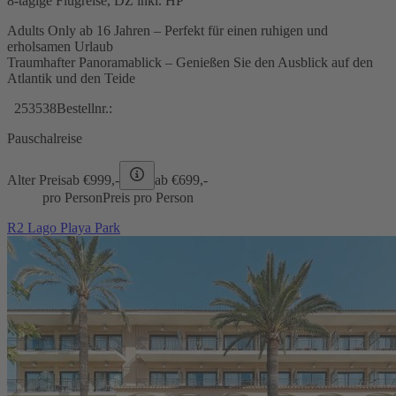
8-tägige Flugreise, DZ inkl. HP
Adults Only ab 16 Jahren – Perfekt für einen ruhigen und
erholsamen Urlaub
Traumhafter Panoramablick – Genießen Sie den Ausblick auf den
Atlantik und den Teide
253538
Bestellnr.:
Pauschalreise
Alter Preis
ab €
999,-
ab €
699,-
pro Person
Preis pro Person
R2 Lago Playa Park