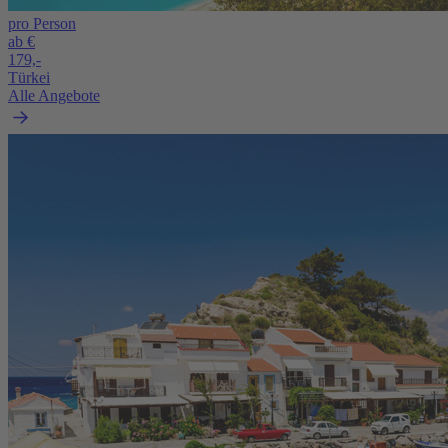
pro Person
ab €
179,-
Türkei
Alle Angebote