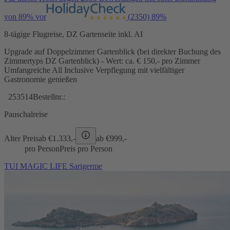
von 89% vor
(2350)
89%
8-tägige Flugreise, DZ Gartenseite inkl. AI
Upgrade auf Doppelzimmer Gartenblick (bei direkter Buchung des
Zimmertyps DZ Gartenblick) - Wert: ca. € 150,- pro Zimmer
Umfangreiche All Inclusive Verpflegung mit vielfältiger
Gastronomie genießen
253514
Bestellnr.:
Pauschalreise
Alter Preis
ab €
1.333,-
ab €
999,-
pro Person
Preis pro Person
TUI MAGIC LIFE Sarigerme