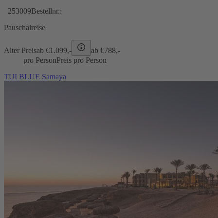
253009
Bestellnr.:
Pauschalreise
Alter Preis
ab €
1.099,-
ab €
788,-
pro Person
Preis pro Person
TUI BLUE Samaya