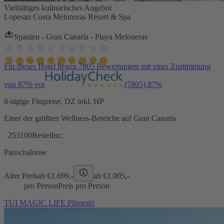
Vielfältiges kulinarisches Angebot
Lopesan Costa Meloneras Resort & Spa
Spanien - Gran Canaria - Playa Meloneras
Für dieses Hotel liegen 7805 Bewertungen mit einer Zustimmung
von 87% vor
(7805)
87%
8-tägige Flugreise, DZ inkl. HP
Einer der größten Wellness-Bereiche auf Gran Canaria
253100
Bestellnr.:
Pauschalreise
Alter Preis
ab €
1.699,-
ab €
1.005,-
pro Person
Preis pro Person
TUI MAGIC LIFE Plimmiri