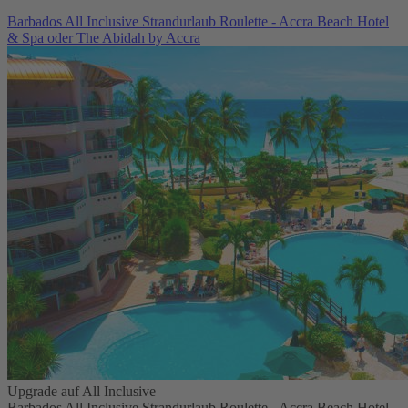
Barbados All Inclusive Strandurlaub Roulette - Accra Beach Hotel
& Spa oder The Abidah by Accra
Upgrade auf All Inclusive
Barbados All Inclusive Strandurlaub Roulette - Accra Beach Hotel