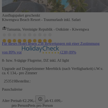
Ausflugspaket geschenkt
Kiwengwa Beach Resort - Traumurlaub inkl. Safari
Tansania, Vereinigte Republik - Ostküste - Kiwengwa
Für dieses Hotel liegen 238 Bewertungen mit einer Zustimmung
von 89% vor
(238)
89%
8- bzw. 9-tägige Flugreise, DZ inkl. AI light
Upgrade auf Doppelzimmer Meerblick (nach Verfügbarkeit) i.W.v.
ca. € 134,- pro Zimmer
253519
Bestellnr.:
Pauschalreise
Alter Preis
ab €
2.296,-
ab €
1.699,-
pro Person
Preis pro Person