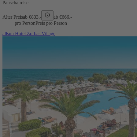
Pauschalreise
Alter Preis
ab €
833,-
ab €
666,-
pro Person
Preis pro Person
allsun Hotel Zorbas Village