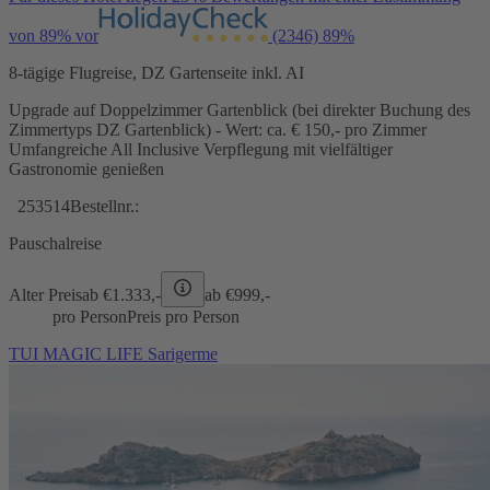
von 89% vor
(2346)
89%
8-tägige Flugreise, DZ Gartenseite inkl. AI
Upgrade auf Doppelzimmer Gartenblick (bei direkter Buchung des
Zimmertyps DZ Gartenblick) - Wert: ca. € 150,- pro Zimmer
Umfangreiche All Inclusive Verpflegung mit vielfältiger
Gastronomie genießen
253514
Bestellnr.:
Pauschalreise
Alter Preis
ab €
1.333,-
ab €
999,-
pro Person
Preis pro Person
TUI MAGIC LIFE Sarigerme