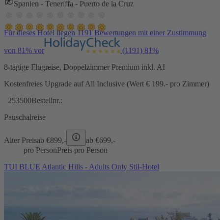
Spanien - Teneriffa - Puerto de la Cruz
Für dieses Hotel liegen 1191 Bewertungen mit einer Zustimmung
von 81% vor
(1191)
81%
8-tägige Flugreise, Doppelzimmer Premium inkl. AI
Kostenfreies Upgrade auf All Inclusive (Wert € 199.- pro Zimmer)
253500
Bestellnr.:
Pauschalreise
Alter Preis
ab €
899,-
ab €
699,-
pro Person
Preis pro Person
TUI BLUE Atlantic Hills - Adults Only Stil-Hotel