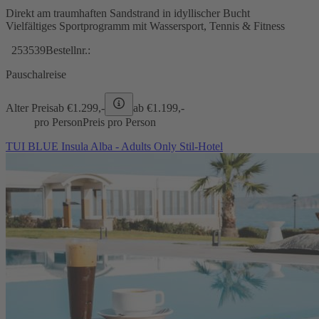
Direkt am traumhaften Sandstrand in idyllischer Bucht
Vielfältiges Sportprogramm mit Wassersport, Tennis & Fitness
253539
Bestellnr.:
Pauschalreise
Alter Preis
ab €
1.299,-
ab €
1.199,-
pro Person
Preis pro Person
TUI BLUE Insula Alba - Adults Only Stil-Hotel