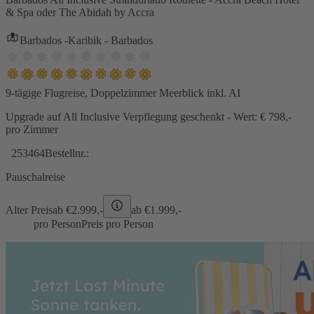
& Spa oder The Abidah by Accra
Barbados -Karibik - Barbados
9-tägige Flugreise, Doppelzimmer Meerblick inkl. AI
Upgrade auf All Inclusive Verpflegung geschenkt - Wert: € 798,-
pro Zimmer
253464
Bestellnr.:
Pauschalreise
Alter Preis
ab €
2.999,-
ab €
1.999,-
pro Person
Preis pro Person