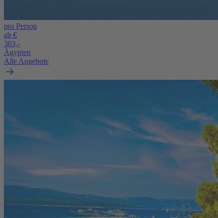
pro Person
ab €
303,-
Ägypten
Alle Angebote