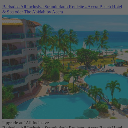
Barbados All Inclusive Strandurlaub Roulette - Accra Beach Hotel
& Spa oder The Abidah by Accra
Upgrade auf All Inclusive
Barbados All Inclusive Strandurlaub Roulette - Accra Beach Hotel