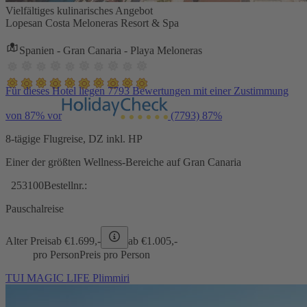
Vielfältiges kulinarisches Angebot
Lopesan Costa Meloneras Resort & Spa
Spanien - Gran Canaria - Playa Meloneras
Für dieses Hotel liegen 7793 Bewertungen mit einer Zustimmung
von 87% vor
(7793)
87%
8-tägige Flugreise, DZ inkl. HP
Einer der größten Wellness-Bereiche auf Gran Canaria
253100
Bestellnr.:
Pauschalreise
Alter Preis
ab €
1.699,-
ab €
1.005,-
pro Person
Preis pro Person
TUI MAGIC LIFE Plimmiri