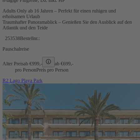
8-tägige Flugreise, DZ inkl. HP
Adults Only ab 16 Jahren – Perfekt für einen ruhigen und
erholsamen Urlaub
Traumhafter Panoramablick – Genießen Sie den Ausblick auf den
Atlantik und den Teide
253538
Bestellnr.:
Pauschalreise
Alter Preis
ab €
999,-
ab €
699,-
pro Person
Preis pro Person
R2 Lago Playa Park