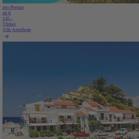
pro Person
ab €
145,-
Türkei
Alle Angebote