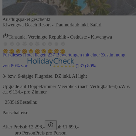
Ausflugspaket geschenkt
Kiwengwa Beach Resort - Traumurlaub inkl. Safari
Tansania, Vereinigte Republik - Ostküste - Kiwengwa
Für dieses Hotel liegen 237 Bewertungen mit einer Zustimmung
von 89% vor
(237)
89%
8- bzw. 9-tägige Flugreise, DZ inkl. AI light
Upgrade auf Doppelzimmer Meerblick (nach Verfügbarkeit) i.W.v.
ca. € 134,- pro Zimmer
253519
Bestellnr.:
Pauschalreise
Alter Preis
ab €
2.296,-
ab €
1.699,-
pro Person
Preis pro Person