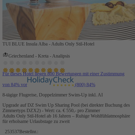
TUI BLUE Insula Alba - Adults Only Stil-Hotel
Griechenland - Kreta - Analipsis
Für dieses Hotel liegen 800 Bewertungen mit einer Zustimmung
von 84% vor
(800)
84%
8-tägige Flugreise, Doppelzimmer Swim-Up inkl. AI
Upgrade auf DZ Swim Up Sharing Pool (bei direkter Buchung des
Zimmertyps DZX2) - Wert: ca. € 550,- pro Zimmer
Adults Only Stil-Hotel ab 16 Jahren – Ruhige Wohlfühlatmosphäre
für erholsame Urlaubstage zu zweit
253537
Bestellnr.: