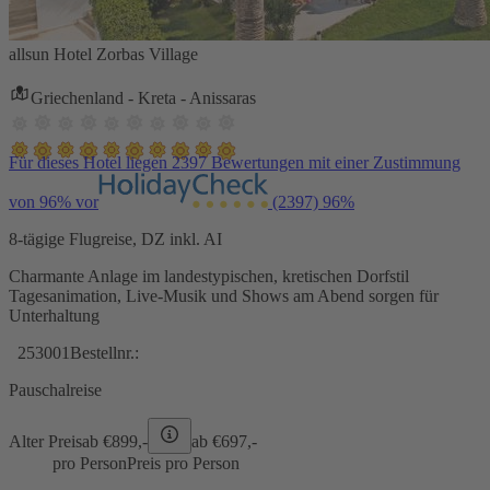
allsun Hotel Zorbas Village
Griechenland - Kreta - Anissaras
Für dieses Hotel liegen 2397 Bewertungen mit einer Zustimmung
von 96% vor
(2397)
96%
8-tägige Flugreise, DZ inkl. AI
Charmante Anlage im landestypischen, kretischen Dorfstil
Tagesanimation, Live-Musik und Shows am Abend sorgen für
Unterhaltung
253001
Bestellnr.:
Pauschalreise
Alter Preis
ab €
899,-
ab €
697,-
pro Person
Preis pro Person