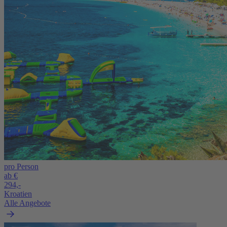
pro Person
ab €
294,-
Kroatien
Alle Angebote