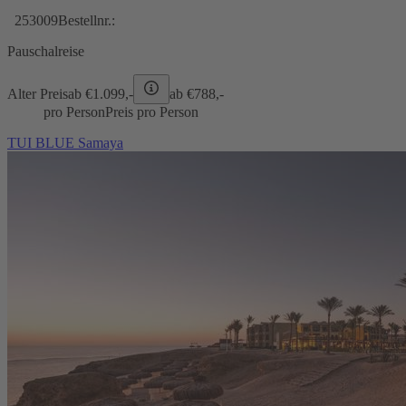
253009
Bestellnr.:
Pauschalreise
Alter Preis
ab €
1.099,-
ab €
788,-
pro Person
Preis pro Person
TUI BLUE Samaya