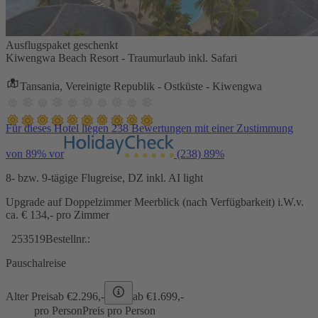
Ausflugspaket geschenkt
Kiwengwa Beach Resort - Traumurlaub inkl. Safari
Tansania, Vereinigte Republik - Ostküste - Kiwengwa
Für dieses Hotel liegen 238 Bewertungen mit einer Zustimmung
von 89% vor
(238)
89%
8- bzw. 9-tägige Flugreise, DZ inkl. AI light
Upgrade auf Doppelzimmer Meerblick (nach Verfügbarkeit) i.W.v.
ca. € 134,- pro Zimmer
253519
Bestellnr.:
Pauschalreise
Alter Preis
ab €
2.296,-
ab €
1.699,-
pro Person
Preis pro Person