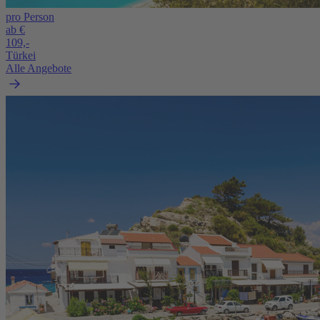
pro Person
ab €
109,-
Türkei
Alle Angebote