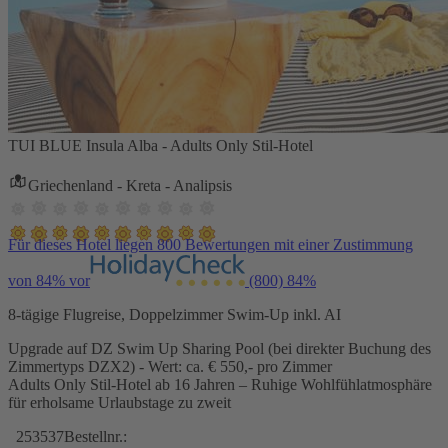
TUI BLUE Insula Alba - Adults Only Stil-Hotel
Griechenland - Kreta - Analipsis
Für dieses Hotel liegen 800 Bewertungen mit einer Zustimmung
von 84% vor
(800)
84%
8-tägige Flugreise, Doppelzimmer Swim-Up inkl. AI
Upgrade auf DZ Swim Up Sharing Pool (bei direkter Buchung des
Zimmertyps DZX2) - Wert: ca. € 550,- pro Zimmer
Adults Only Stil-Hotel ab 16 Jahren – Ruhige Wohlfühlatmosphäre
für erholsame Urlaubstage zu zweit
253537
Bestellnr.: