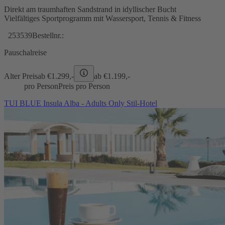
Direkt am traumhaften Sandstrand in idyllischer Bucht
Vielfältiges Sportprogramm mit Wassersport, Tennis & Fitness
253539
Bestellnr.:
Pauschalreise
Alter Preis
ab €
1.299,-
ab €
1.199,-
pro Person
Preis pro Person
TUI BLUE Insula Alba - Adults Only Stil-Hotel