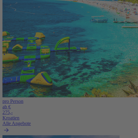
pro Person
ab €
275,-
Kroatien
Alle Angebote