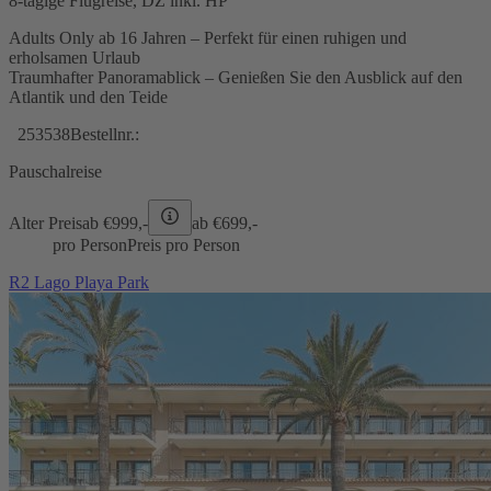
8-tägige Flugreise, DZ inkl. HP
Adults Only ab 16 Jahren – Perfekt für einen ruhigen und
erholsamen Urlaub
Traumhafter Panoramablick – Genießen Sie den Ausblick auf den
Atlantik und den Teide
253538
Bestellnr.:
Pauschalreise
Alter Preis
ab €
999,-
ab €
699,-
pro Person
Preis pro Person
R2 Lago Playa Park