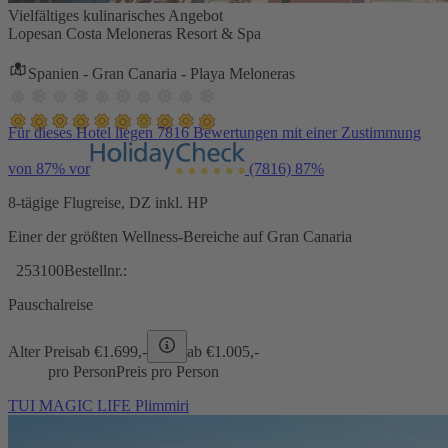
Vielfältiges kulinarisches Angebot
Lopesan Costa Meloneras Resort & Spa
Spanien - Gran Canaria - Playa Meloneras
Für dieses Hotel liegen 7816 Bewertungen mit einer Zustimmung
von 87% vor
(7816)
87%
8-tägige Flugreise, DZ inkl. HP
Einer der größten Wellness-Bereiche auf Gran Canaria
253100
Bestellnr.:
Pauschalreise
Alter Preis
ab €
1.699,-
ab €
1.005,-
pro Person
Preis pro Person
TUI MAGIC LIFE Plimmiri