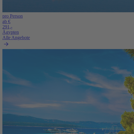
pro Person
ab €
291,-
Ägypten
Alle Angebote