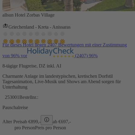
allsun Hotel Zorbas Village
Griechenland - Kreta - Anissaras
Für dieses Hotel liegen 2407 Bewertungen mit einer Zustimmung
von 96% vor
(2407)
96%
8-tägige Flugreise, DZ inkl. AI
Charmante Anlage im landestypischen, kretischen Dorfstil
Tagesanimation, Live-Musik und Shows am Abend sorgen für
Unterhaltung
253001
Bestellnr.:
Pauschalreise
Alter Preis
ab €
899,-
ab €
697,-
pro Person
Preis pro Person