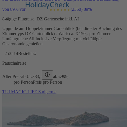
von 89% vor
(2350)
89%
8-tägige Flugreise, DZ Gartenseite inkl. AI
Upgrade auf Doppelzimmer Gartenblick (bei direkter Buchung des
Zimmertyps DZ Gartenblick) - Wert: ca. € 150,- pro Zimmer
Umfangreiche All Inclusive Verpflegung mit vielfältiger
Gastronomie genießen
253514
Bestellnr.:
Pauschalreise
Alter Preis
ab €
1.333,-
ab €
999,-
pro Person
Preis pro Person
TUI MAGIC LIFE Sarigerme