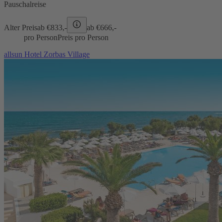
Pauschalreise
Alter Preis
ab €
833,-
ab €
666,-
pro Person
Preis pro Person
allsun Hotel Zorbas Village