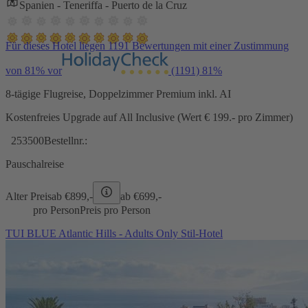
Spanien - Teneriffa - Puerto de la Cruz
Für dieses Hotel liegen 1191 Bewertungen mit einer Zustimmung
von 81% vor
(1191)
81%
8-tägige Flugreise, Doppelzimmer Premium inkl. AI
Kostenfreies Upgrade auf All Inclusive (Wert € 199.- pro Zimmer)
253500
Bestellnr.:
Pauschalreise
Alter Preis
ab €
899,-
ab €
699,-
pro Person
Preis pro Person
TUI BLUE Atlantic Hills - Adults Only Stil-Hotel