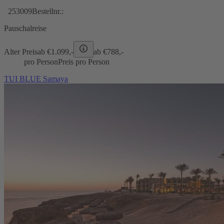
253009
Bestellnr.:
Pauschalreise
Alter Preis
ab €
1.099,-
ab €
788,-
pro Person
Preis pro Person
TUI BLUE Samaya