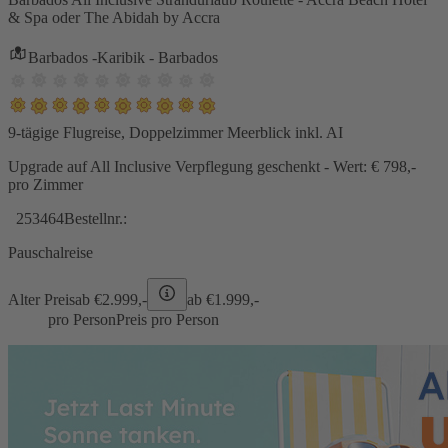
& Spa oder The Abidah by Accra
Barbados -Karibik - Barbados
9-tägige Flugreise, Doppelzimmer Meerblick inkl. AI
Upgrade auf All Inclusive Verpflegung geschenkt - Wert: € 798,-
pro Zimmer
253464
Bestellnr.:
Pauschalreise
Alter Preis
ab €
2.999,-
ab €
1.999,-
pro Person
Preis pro Person