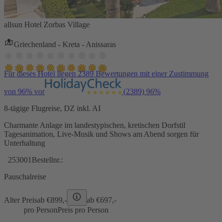
allsun Hotel Zorbas Village
Griechenland - Kreta - Anissaras
Für dieses Hotel liegen 2389 Bewertungen mit einer Zustimmung
von 96% vor
(2389)
96%
8-tägige Flugreise, DZ inkl. AI
Charmante Anlage im landestypischen, kretischen Dorfstil
Tagesanimation, Live-Musik und Shows am Abend sorgen für
Unterhaltung
253001
Bestellnr.:
Pauschalreise
Alter Preis
ab €
899,-
ab €
697,-
pro Person
Preis pro Person