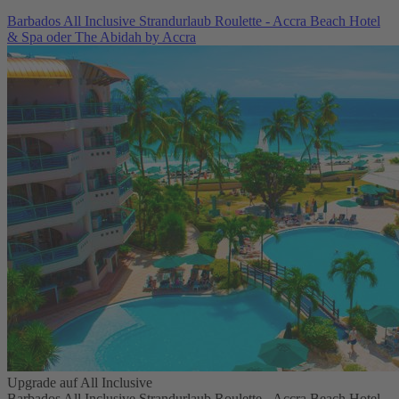
Barbados All Inclusive Strandurlaub Roulette - Accra Beach Hotel
& Spa oder The Abidah by Accra
Upgrade auf All Inclusive
Barbados All Inclusive Strandurlaub Roulette - Accra Beach Hotel