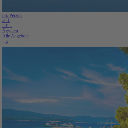
pro Person
ab €
291,-
Ägypten
Alle Angebote