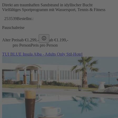
Direkt am traumhaften Sandstrand in idyllischer Bucht
Vielfältiges Sportprogramm mit Wassersport, Tennis & Fitness
253539
Bestellnr.:
Pauschalreise
Alter Preis
ab €
1.299,-
ab €
1.199,-
pro Person
Preis pro Person
TUI BLUE Insula Alba - Adults Only Stil-Hotel