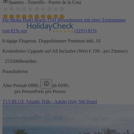
Spanien - Teneriffa - Puerto de la Cruz
Für dieses Hotel liegen 1191 Bewertungen mit einer Zustimmung
von 81% vor
(1191)
81%
8-tägige Flugreise, Doppelzimmer Premium inkl. AI
Kostenfreies Upgrade auf All Inclusive (Wert € 199.- pro Zimmer)
253500
Bestellnr.:
Pauschalreise
Alter Preis
ab €
899,-
ab €
699,-
pro Person
Preis pro Person
TUI BLUE Atlantic Hills - Adults Only Stil-Hotel