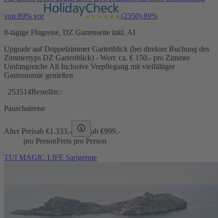
von 89% vor
(2350)
89%
8-tägige Flugreise, DZ Gartenseite inkl. AI
Upgrade auf Doppelzimmer Gartenblick (bei direkter Buchung des
Zimmertyps DZ Gartenblick) - Wert: ca. € 150,- pro Zimmer
Umfangreiche All Inclusive Verpflegung mit vielfältiger
Gastronomie genießen
253514
Bestellnr.:
Pauschalreise
Alter Preis
ab €
1.333,-
ab €
999,-
pro Person
Preis pro Person
TUI MAGIC LIFE Sarigerme