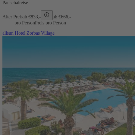
Pauschalreise
Alter Preis
ab €
833,-
ab €
666,-
pro Person
Preis pro Person
allsun Hotel Zorbas Village