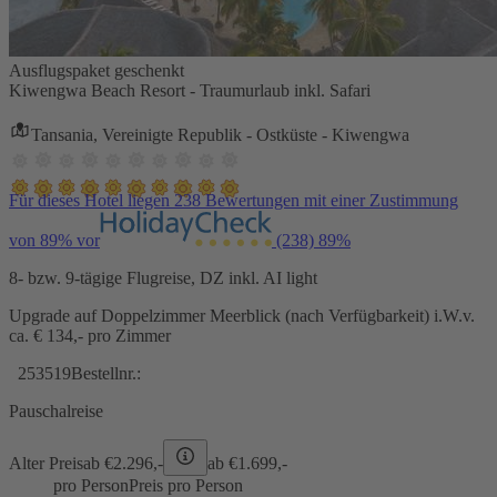
Ausflugspaket geschenkt
Kiwengwa Beach Resort - Traumurlaub inkl. Safari
Tansania, Vereinigte Republik - Ostküste - Kiwengwa
Für dieses Hotel liegen 238 Bewertungen mit einer Zustimmung
von 89% vor
(238)
89%
8- bzw. 9-tägige Flugreise, DZ inkl. AI light
Upgrade auf Doppelzimmer Meerblick (nach Verfügbarkeit) i.W.v.
ca. € 134,- pro Zimmer
253519
Bestellnr.:
Pauschalreise
Alter Preis
ab €
2.296,-
ab €
1.699,-
pro Person
Preis pro Person