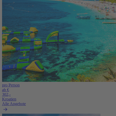
pro Person
ab €
302,-
Kroatien
Alle Angebote