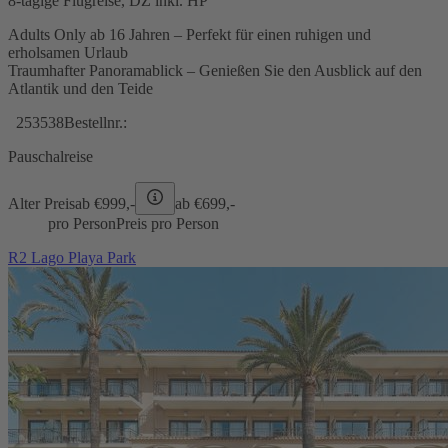
8-tägige Flugreise, DZ inkl. HP
Adults Only ab 16 Jahren – Perfekt für einen ruhigen und
erholsamen Urlaub
Traumhafter Panoramablick – Genießen Sie den Ausblick auf den
Atlantik und den Teide
253538
Bestellnr.:
Pauschalreise
Alter Preis
ab €
999,-
ab €
699,-
pro Person
Preis pro Person
R2 Lago Playa Park