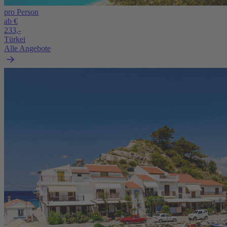
pro Person
ab €
233,-
Türkei
Alle Angebote