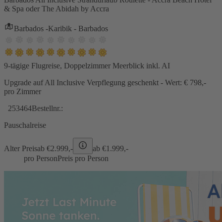
& Spa oder The Abidah by Accra
Barbados -Karibik - Barbados
9-tägige Flugreise, Doppelzimmer Meerblick inkl. AI
Upgrade auf All Inclusive Verpflegung geschenkt - Wert: € 798,-
pro Zimmer
253464
Bestellnr.:
Pauschalreise
Alter Preis
ab €
2.999,-
ab €
1.999,-
pro Person
Preis pro Person