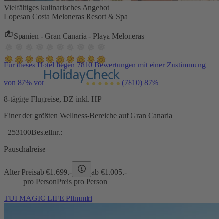
Vielfältiges kulinarisches Angebot
Lopesan Costa Meloneras Resort & Spa
Spanien - Gran Canaria - Playa Meloneras
Für dieses Hotel liegen 7810 Bewertungen mit einer Zustimmung
von 87% vor
(7810)
87%
8-tägige Flugreise, DZ inkl. HP
Einer der größten Wellness-Bereiche auf Gran Canaria
253100
Bestellnr.:
Pauschalreise
Alter Preis
ab €
1.699,-
ab €
1.005,-
pro Person
Preis pro Person
TUI MAGIC LIFE Plimmiri