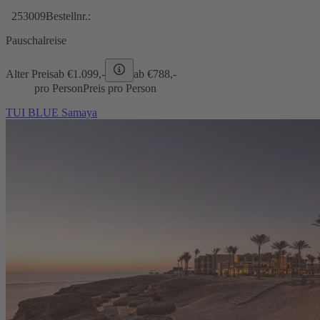
253009
Bestellnr.:
Pauschalreise
Alter Preis
ab €
1.099,-
ab €
788,-
pro Person
Preis pro Person
TUI BLUE Samaya