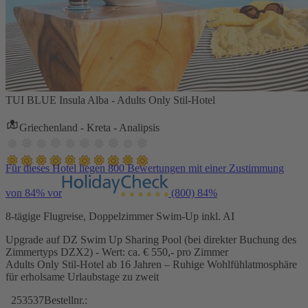
TUI BLUE Insula Alba - Adults Only Stil-Hotel
Griechenland - Kreta - Analipsis
Für dieses Hotel liegen 800 Bewertungen mit einer Zustimmung
von 84% vor
(800)
84%
8-tägige Flugreise, Doppelzimmer Swim-Up inkl. AI
Upgrade auf DZ Swim Up Sharing Pool (bei direkter Buchung des
Zimmertyps DZX2) - Wert: ca. € 550,- pro Zimmer
Adults Only Stil-Hotel ab 16 Jahren – Ruhige Wohlfühlatmosphäre
für erholsame Urlaubstage zu zweit
253537
Bestellnr.: