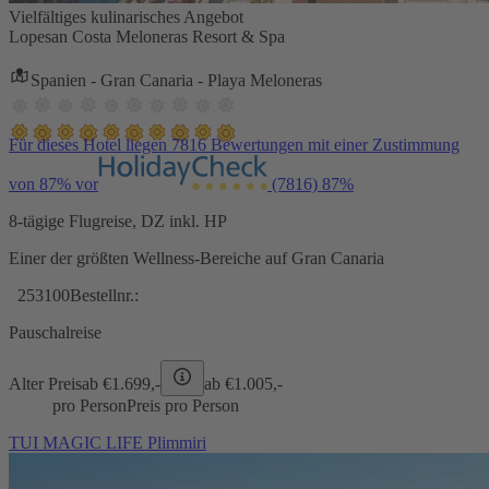
Vielfältiges kulinarisches Angebot
Lopesan Costa Meloneras Resort & Spa
Spanien - Gran Canaria - Playa Meloneras
Für dieses Hotel liegen 7816 Bewertungen mit einer Zustimmung
von 87% vor
(7816)
87%
8-tägige Flugreise, DZ inkl. HP
Einer der größten Wellness-Bereiche auf Gran Canaria
253100
Bestellnr.:
Pauschalreise
Alter Preis
ab €
1.699,-
ab €
1.005,-
pro Person
Preis pro Person
TUI MAGIC LIFE Plimmiri