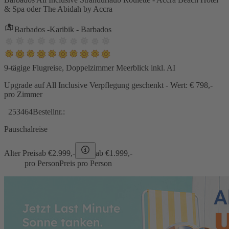
& Spa oder The Abidah by Accra
Barbados -Karibik - Barbados
9-tägige Flugreise, Doppelzimmer Meerblick inkl. AI
Upgrade auf All Inclusive Verpflegung geschenkt - Wert: € 798,-
pro Zimmer
253464
Bestellnr.:
Pauschalreise
Alter Preis
ab €
2.999,-
ab €
1.999,-
pro Person
Preis pro Person