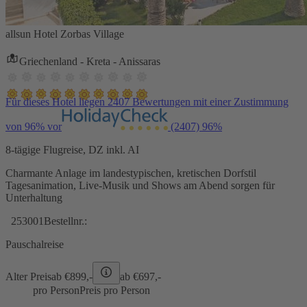
allsun Hotel Zorbas Village
Griechenland - Kreta - Anissaras
Für dieses Hotel liegen 2407 Bewertungen mit einer Zustimmung
von 96% vor
(2407)
96%
8-tägige Flugreise, DZ inkl. AI
Charmante Anlage im landestypischen, kretischen Dorfstil
Tagesanimation, Live-Musik und Shows am Abend sorgen für
Unterhaltung
253001
Bestellnr.:
Pauschalreise
Alter Preis
ab €
899,-
ab €
697,-
pro Person
Preis pro Person