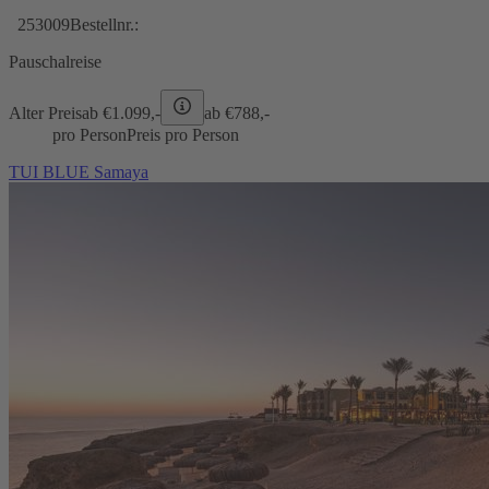
253009
Bestellnr.:
Pauschalreise
Alter Preis
ab €
1.099,-
ab €
788,-
pro Person
Preis pro Person
TUI BLUE Samaya