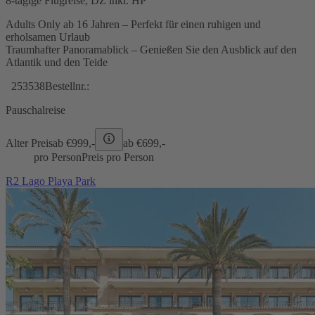
8-tägige Flugreise, DZ inkl. HP
Adults Only ab 16 Jahren – Perfekt für einen ruhigen und
erholsamen Urlaub
Traumhafter Panoramablick – Genießen Sie den Ausblick auf den
Atlantik und den Teide
253538
Bestellnr.:
Pauschalreise
Alter Preis
ab €
999,-
ab €
699,-
pro Person
Preis pro Person
R2 Lago Playa Park