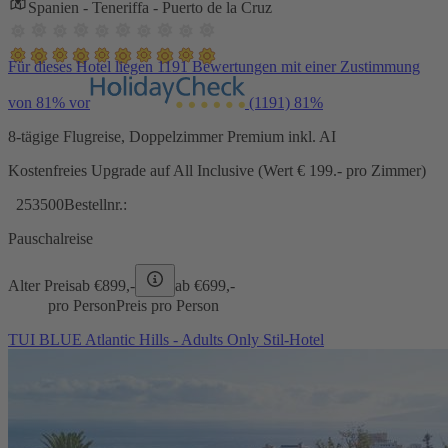
Spanien - Teneriffa - Puerto de la Cruz
Für dieses Hotel liegen 1191 Bewertungen mit einer Zustimmung
von 81% vor
(1191)
81%
8-tägige Flugreise, Doppelzimmer Premium inkl. AI
Kostenfreies Upgrade auf All Inclusive (Wert € 199.- pro Zimmer)
253500
Bestellnr.:
Pauschalreise
Alter Preis
ab €
899,-
ab €
699,-
pro Person
Preis pro Person
TUI BLUE Atlantic Hills - Adults Only Stil-Hotel