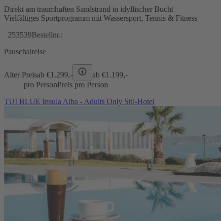
Direkt am traumhaften Sandstrand in idyllischer Bucht
Vielfältiges Sportprogramm mit Wassersport, Tennis & Fitness
253539
Bestellnr.:
Pauschalreise
Alter Preis
ab €
1.299,-
ab €
1.199,-
pro Person
Preis pro Person
TUI BLUE Insula Alba - Adults Only Stil-Hotel