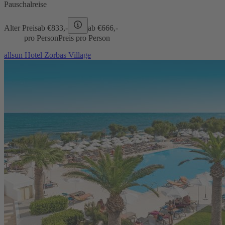
Pauschalreise
Alter Preis
ab €
833,-
ab €
666,-
pro Person
Preis pro Person
allsun Hotel Zorbas Village