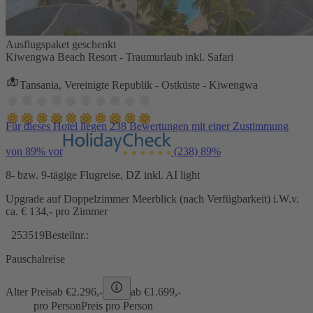
Ausflugspaket geschenkt
Kiwengwa Beach Resort - Traumurlaub inkl. Safari
Tansania, Vereinigte Republik - Ostküste - Kiwengwa
Für dieses Hotel liegen 238 Bewertungen mit einer Zustimmung
von 89% vor
(238)
89%
8- bzw. 9-tägige Flugreise, DZ inkl. AI light
Upgrade auf Doppelzimmer Meerblick (nach Verfügbarkeit) i.W.v.
ca. € 134,- pro Zimmer
253519
Bestellnr.:
Pauschalreise
Alter Preis
ab €
2.296,-
ab €
1.699,-
pro Person
Preis pro Person