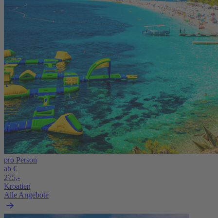
pro Person
ab €
275,-
Kroatien
Alle Angebote