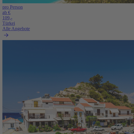
pro Person
ab €
109,-
Türkei
Alle Angebote