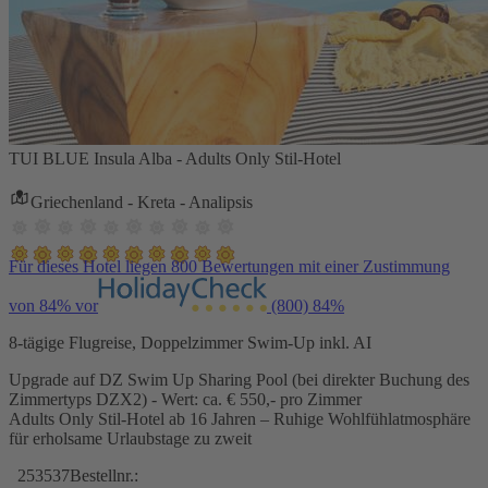
TUI BLUE Insula Alba - Adults Only Stil-Hotel
Griechenland - Kreta - Analipsis
Für dieses Hotel liegen 800 Bewertungen mit einer Zustimmung
von 84% vor
(800)
84%
8-tägige Flugreise, Doppelzimmer Swim-Up inkl. AI
Upgrade auf DZ Swim Up Sharing Pool (bei direkter Buchung des
Zimmertyps DZX2) - Wert: ca. € 550,- pro Zimmer
Adults Only Stil-Hotel ab 16 Jahren – Ruhige Wohlfühlatmosphäre
für erholsame Urlaubstage zu zweit
253537
Bestellnr.: