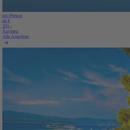
pro Person
ab €
291,-
Ägypten
Alle Angebote