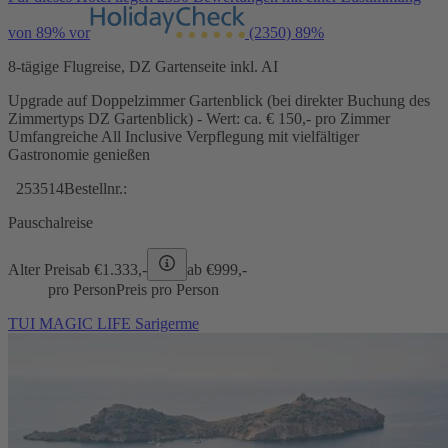
von 89% vor
(2350)
89%
8-tägige Flugreise, DZ Gartenseite inkl. AI
Upgrade auf Doppelzimmer Gartenblick (bei direkter Buchung des
Zimmertyps DZ Gartenblick) - Wert: ca. € 150,- pro Zimmer
Umfangreiche All Inclusive Verpflegung mit vielfältiger
Gastronomie genießen
253514
Bestellnr.:
Pauschalreise
Alter Preis
ab €
1.333,-
ab €
999,-
pro Person
Preis pro Person
TUI MAGIC LIFE Sarigerme