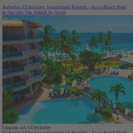
Barbados All Inclusive Strandurlaub Roulette - Accra Beach Hotel
& Spa oder The Abidah by Accra
Upgrade auf All Inclusive
Barbados All Inclusive Strandurlaub Roulette - Accra Beach Hotel