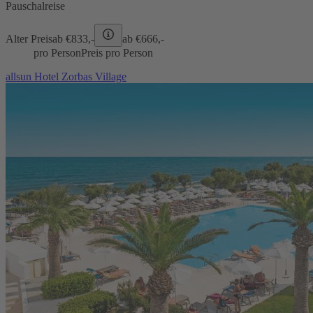
Pauschalreise
Alter Preis
ab €
833,-
ab €
666,-
pro Person
Preis pro Person
allsun Hotel Zorbas Village