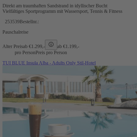
Direkt am traumhaften Sandstrand in idyllischer Bucht
Vielfältiges Sportprogramm mit Wassersport, Tennis & Fitness
253539
Bestellnr.:
Pauschalreise
Alter Preis
ab €
1.299,-
ab €
1.199,-
pro Person
Preis pro Person
TUI BLUE Insula Alba - Adults Only Stil-Hotel