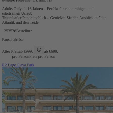
8-tägige Flugreise, DZ inkl. HP
Adults Only ab 16 Jahren – Perfekt für einen ruhigen und
erholsamen Urlaub
Traumhafter Panoramablick – Genießen Sie den Ausblick auf den
Atlantik und den Teide
253538
Bestellnr.:
Pauschalreise
Alter Preis
ab €
999,-
ab €
699,-
pro Person
Preis pro Person
R2 Lago Playa Park