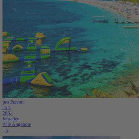
pro Person
ab €
296,-
Kroatien
Alle Angebote