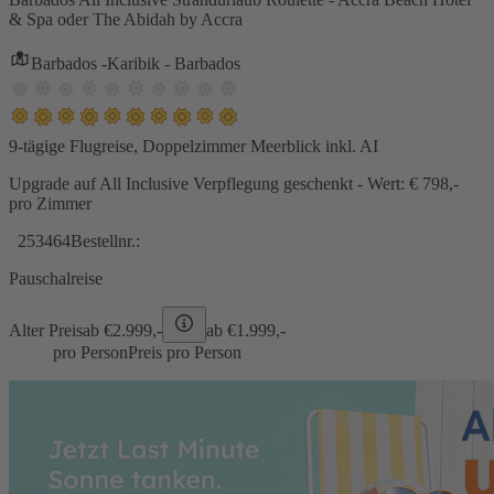
& Spa oder The Abidah by Accra
Barbados -Karibik - Barbados
9-tägige Flugreise, Doppelzimmer Meerblick inkl. AI
Upgrade auf All Inclusive Verpflegung geschenkt - Wert: € 798,-
pro Zimmer
253464
Bestellnr.:
Pauschalreise
Alter Preis
ab €
2.999,-
ab €
1.999,-
pro Person
Preis pro Person