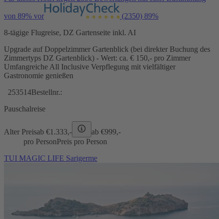
von 89% vor
(2350)
89%
8-tägige Flugreise, DZ Gartenseite inkl. AI
Upgrade auf Doppelzimmer Gartenblick (bei direkter Buchung des
Zimmertyps DZ Gartenblick) - Wert: ca. € 150,- pro Zimmer
Umfangreiche All Inclusive Verpflegung mit vielfältiger
Gastronomie genießen
253514
Bestellnr.:
Pauschalreise
Alter Preis
ab €
1.333,-
ab €
999,-
pro Person
Preis pro Person
TUI MAGIC LIFE Sarigerme