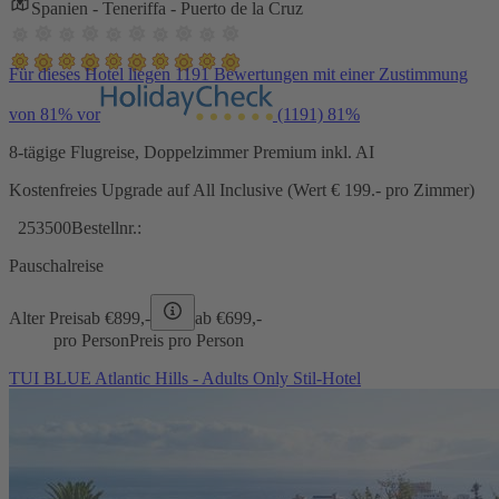
Spanien - Teneriffa - Puerto de la Cruz
Für dieses Hotel liegen 1191 Bewertungen mit einer Zustimmung
von 81% vor
(1191)
81%
8-tägige Flugreise, Doppelzimmer Premium inkl. AI
Kostenfreies Upgrade auf All Inclusive (Wert € 199.- pro Zimmer)
253500
Bestellnr.:
Pauschalreise
Alter Preis
ab €
899,-
ab €
699,-
pro Person
Preis pro Person
TUI BLUE Atlantic Hills - Adults Only Stil-Hotel