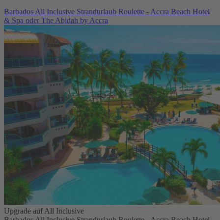
Barbados All Inclusive Strandurlaub Roulette - Accra Beach Hotel
& Spa oder The Abidah by Accra
Upgrade auf All Inclusive
Barbados All Inclusive Strandurlaub Roulette - Accra Beach Hotel