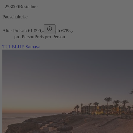
253009
Bestellnr.:
Pauschalreise
Alter Preis
ab €
1.099,-
ab €
788,-
pro Person
Preis pro Person
TUI BLUE Samaya