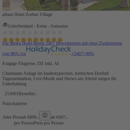
allsun Hotel Zorbas Village
Griechenland - Kreta - Anissaras
Für dieses Hotel liegen 2407 Bewertungen mit einer Zustimmung
von 96% vor
(2407)
96%
8-tägige Flugreise, DZ inkl. AI
Charmante Anlage im landestypischen, kretischen Dorfstil
Tagesanimation, Live-Musik und Shows am Abend sorgen für
Unterhaltung
253001
Bestellnr.:
Pauschalreise
Alter Preis
ab €
899,-
ab €
697,-
pro Person
Preis pro Person