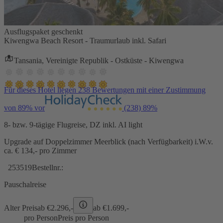
Ausflugspaket geschenkt
Kiwengwa Beach Resort - Traumurlaub inkl. Safari
Tansania, Vereinigte Republik - Ostküste - Kiwengwa
Für dieses Hotel liegen 238 Bewertungen mit einer Zustimmung
von 89% vor
(238)
89%
8- bzw. 9-tägige Flugreise, DZ inkl. AI light
Upgrade auf Doppelzimmer Meerblick (nach Verfügbarkeit) i.W.v.
ca. € 134,- pro Zimmer
253519
Bestellnr.:
Pauschalreise
Alter Preis
ab €
2.296,-
ab €
1.699,-
pro Person
Preis pro Person