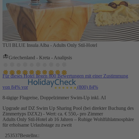
TUI BLUE Insula Alba - Adults Only Stil-Hotel
Griechenland - Kreta - Analipsis
Für dieses Hotel liegen 800 Bewertungen mit einer Zustimmung
von 84% vor
(800)
84%
8-tägige Flugreise, Doppelzimmer Swim-Up inkl. AI
Upgrade auf DZ Swim Up Sharing Pool (bei direkter Buchung des
Zimmertyps DZX2) - Wert: ca. € 550,- pro Zimmer
Adults Only Stil-Hotel ab 16 Jahren – Ruhige Wohlfühlatmosphäre
für erholsame Urlaubstage zu zweit
253537
Bestellnr.: