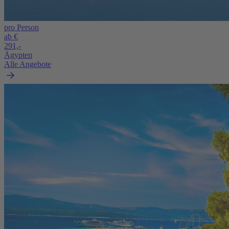
pro Person
ab €
291,-
Ägypten
Alle Angebote