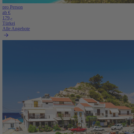
pro Person
ab €
179,-
Türkei
Alle Angebote