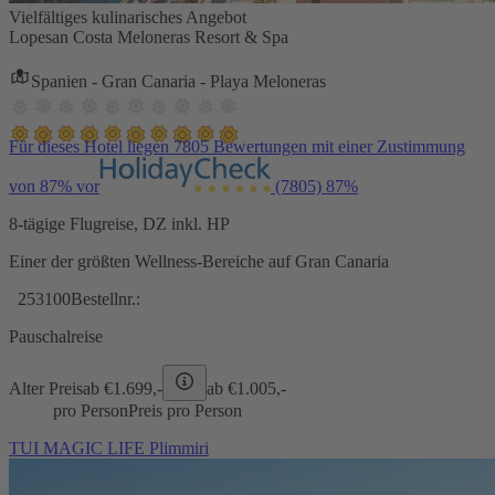
Vielfältiges kulinarisches Angebot
Lopesan Costa Meloneras Resort & Spa
Spanien - Gran Canaria - Playa Meloneras
Für dieses Hotel liegen 7805 Bewertungen mit einer Zustimmung
von 87% vor
(7805)
87%
8-tägige Flugreise, DZ inkl. HP
Einer der größten Wellness-Bereiche auf Gran Canaria
253100
Bestellnr.:
Pauschalreise
Alter Preis
ab €
1.699,-
ab €
1.005,-
pro Person
Preis pro Person
TUI MAGIC LIFE Plimmiri