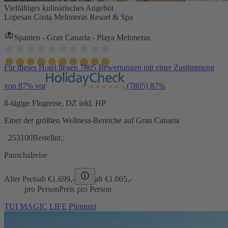
Vielfältiges kulinarisches Angebot
Lopesan Costa Meloneras Resort & Spa
Spanien - Gran Canaria - Playa Meloneras
Für dieses Hotel liegen 7805 Bewertungen mit einer Zustimmung
von 87% vor
(7805)
87%
8-tägige Flugreise, DZ inkl. HP
Einer der größten Wellness-Bereiche auf Gran Canaria
253100
Bestellnr.:
Pauschalreise
Alter Preis
ab €
1.699,-
ab €
1.005,-
pro Person
Preis pro Person
TUI MAGIC LIFE Plimmiri