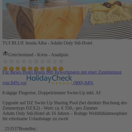
TUI BLUE Insula Alba - Adults Only Stil-Hotel
Griechenland - Kreta - Analipsis
Für dieses Hotel liegen 800 Bewertungen mit einer Zustimmung
von 84% vor
(800)
84%
8-tägige Flugreise, Doppelzimmer Swim-Up inkl. AI
Upgrade auf DZ Swim Up Sharing Pool (bei direkter Buchung des
Zimmertyps DZX2) - Wert: ca. € 550,- pro Zimmer
Adults Only Stil-Hotel ab 16 Jahren – Ruhige Wohlfühlatmosphäre
für erholsame Urlaubstage zu zweit
253537
Bestellnr.: