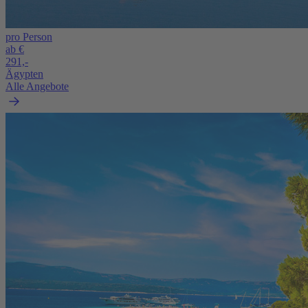
pro Person
ab €
291,-
Ägypten
Alle Angebote