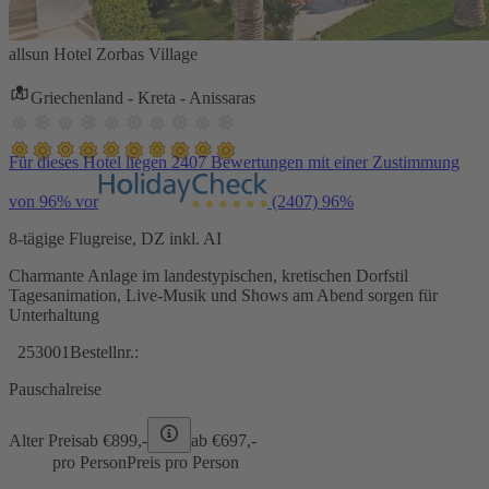
allsun Hotel Zorbas Village
Griechenland - Kreta - Anissaras
Für dieses Hotel liegen 2407 Bewertungen mit einer Zustimmung
von 96% vor
(2407)
96%
8-tägige Flugreise, DZ inkl. AI
Charmante Anlage im landestypischen, kretischen Dorfstil
Tagesanimation, Live-Musik und Shows am Abend sorgen für
Unterhaltung
253001
Bestellnr.:
Pauschalreise
Alter Preis
ab €
899,-
ab €
697,-
pro Person
Preis pro Person