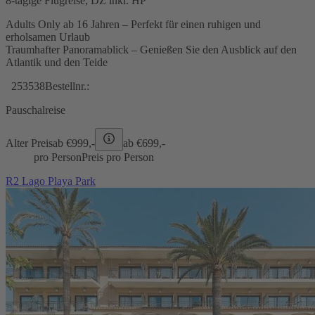
8-tägige Flugreise, DZ inkl. HP
Adults Only ab 16 Jahren – Perfekt für einen ruhigen und
erholsamen Urlaub
Traumhafter Panoramablick – Genießen Sie den Ausblick auf den
Atlantik und den Teide
253538
Bestellnr.:
Pauschalreise
Alter Preis
ab €
999,-
ab €
699,-
pro Person
Preis pro Person
R2 Lago Playa Park