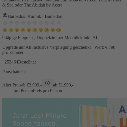
& Spa oder The Abidah by Accra
Barbados -Karibik - Barbados
9-tägige Flugreise, Doppelzimmer Meerblick inkl. AI
Upgrade auf All Inclusive Verpflegung geschenkt - Wert: € 798,-
pro Zimmer
253464
Bestellnr.:
Pauschalreise
Alter Preis
ab €
2.999,-
ab €
1.999,-
pro Person
Preis pro Person