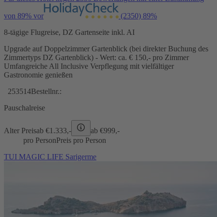
von 89% vor
(2350)
89%
8-tägige Flugreise, DZ Gartenseite inkl. AI
Upgrade auf Doppelzimmer Gartenblick (bei direkter Buchung des
Zimmertyps DZ Gartenblick) - Wert: ca. € 150,- pro Zimmer
Umfangreiche All Inclusive Verpflegung mit vielfältiger
Gastronomie genießen
253514
Bestellnr.:
Pauschalreise
Alter Preis
ab €
1.333,-
ab €
999,-
pro Person
Preis pro Person
TUI MAGIC LIFE Sarigerme