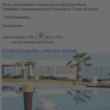
Direkt am traumhaften Sandstrand in idyllischer Bucht
Vielfältiges Sportprogramm mit Wassersport, Tennis & Fitness
253539
Bestellnr.:
Pauschalreise
Alter Preis
ab €
1.299,-
ab €
1.199,-
pro Person
Preis pro Person
TUI BLUE Insula Alba - Adults Only Stil-Hotel