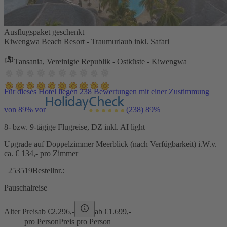
Ausflugspaket geschenkt
Kiwengwa Beach Resort - Traumurlaub inkl. Safari
Tansania, Vereinigte Republik - Ostküste - Kiwengwa
Für dieses Hotel liegen 238 Bewertungen mit einer Zustimmung
von 89% vor
(238)
89%
8- bzw. 9-tägige Flugreise, DZ inkl. AI light
Upgrade auf Doppelzimmer Meerblick (nach Verfügbarkeit) i.W.v.
ca. € 134,- pro Zimmer
253519
Bestellnr.:
Pauschalreise
Alter Preis
ab €
2.296,-
ab €
1.699,-
pro Person
Preis pro Person