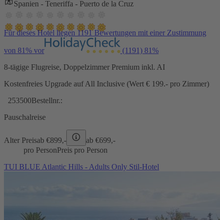
Spanien - Teneriffa - Puerto de la Cruz
Für dieses Hotel liegen 1191 Bewertungen mit einer Zustimmung
von 81% vor
(1191)
81%
8-tägige Flugreise, Doppelzimmer Premium inkl. AI
Kostenfreies Upgrade auf All Inclusive (Wert € 199.- pro Zimmer)
253500
Bestellnr.:
Pauschalreise
Alter Preis
ab €
899,-
ab €
699,-
pro Person
Preis pro Person
TUI BLUE Atlantic Hills - Adults Only Stil-Hotel