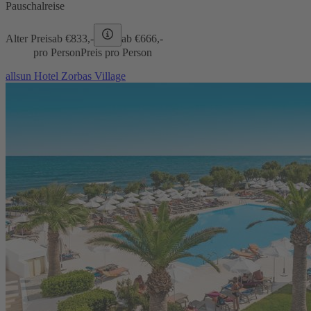
Pauschalreise
Alter Preis
ab €
833,-
ab €
666,-
pro Person
Preis pro Person
allsun Hotel Zorbas Village