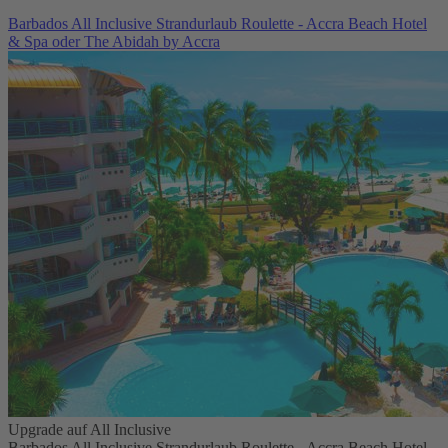
Barbados All Inclusive Strandurlaub Roulette - Accra Beach Hotel
& Spa oder The Abidah by Accra
Upgrade auf All Inclusive
Barbados All Inclusive Strandurlaub Roulette - Accra Beach Hotel