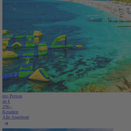
pro Person
ab €
296,-
Kroatien
Alle Angebote