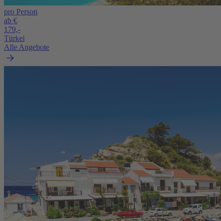
pro Person
ab €
179,-
Türkei
Alle Angebote