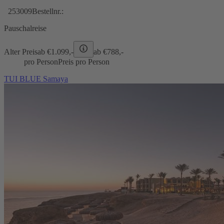
253009
Bestellnr.:
Pauschalreise
Alter Preis
ab €
1.099,-
ab €
788,-
pro Person
Preis pro Person
TUI BLUE Samaya