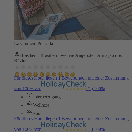
La Chimère Pousada
Brasilien - Brasilien - weitere Angebote - Armação dos
Búzios
Für dieses Hotel liegen 1 Bewertungen mit einer Zustimmung
von 100% vor
(1)
100%
Internetzugang
Wellness
Pool
Für dieses Hotel liegen 1 Bewertungen mit einer Zustimmung
von 100% vor
(1)
100%