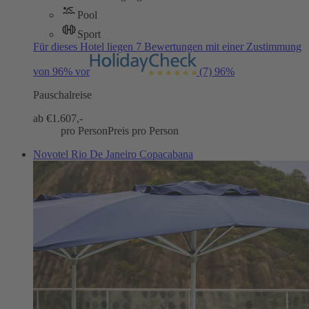
Pool
Sport
Für dieses Hotel liegen 7 Bewertungen mit einer Zustimmung
von 96% vor
(7)
96%
Pauschalreise
ab €
1.607,-
pro Person
Preis pro Person
Novotel Rio De Janeiro Copacabana