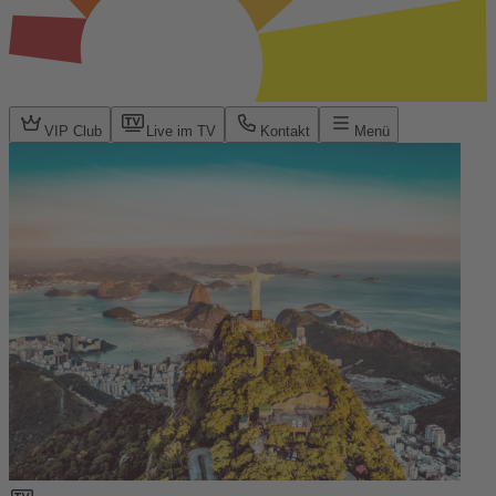
VIP Club
Live im TV
Kontakt
Menü