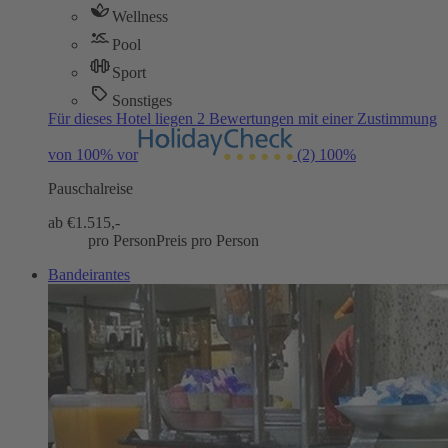
Wellness
Pool
Sport
Sonstiges
Für dieses Hotel liegen 2 Bewertungen mit einer Zustimmung
von 100% vor
(2)
100%
Pauschalreise
ab €
1.515,-
pro Person
Preis pro Person
Bandeirantes