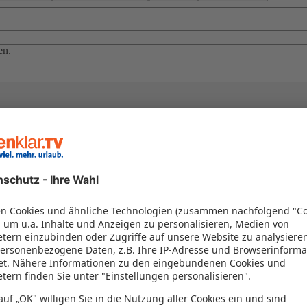
en.
el in einem Paket kombiniert werden – das spart Zeit und Geld. Nutzen 
en!