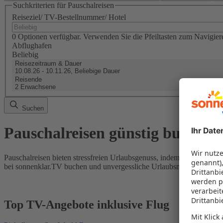
Suchkriterien für Pauschalreisen
Reiseziel/ TV-Bestellnummer/ Hotel
0 Optionen verfügbar. Verwenden Sie die Pfeiltasten zum Navigier
Abflughafen
Beliebig
Reisezeitraum & Dauer
10.08.26 - 10.11.26, Beliebige Dauer
Reisende
2 Erwachsene
Suchen
Pauschalreisen günstig buchen
Pauschalreisen bieten stressfreien Urlaubsgenuss, indem Flug und Hot
bei sonnenklar.TV buchen und unvergessliche Urlaubsmomente erleb
Top TV-Angebote inklusive Flug