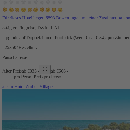
Für dieses Hotel liegen 6893 Bewertungen mit einer Zustimmung vo
8-tägige Flugreise, DZ inkl. AI
Upgrade auf Doppelzimmer Poolblick (Wert: € ca. € 84,- pro Zimmer) 
253504
Bestellnr.:
Pauschalreise
Alter Preis
ab €
833,-
ab €
666,-
pro Person
Preis pro Person
allsun Hotel Zorbas Village