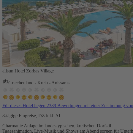
allsun Hotel Zorbas Village
Griechenland - Kreta - Anissaras
Für dieses Hotel liegen 2389 Bewertungen mit einer Zustimmung vo
8-tägige Flugreise, DZ inkl. AI
Charmante Anlage im landestypischen, kretischen Dorfstil
Tagesanimation, Live-Musik und Shows am Abend sorgen für Unterh