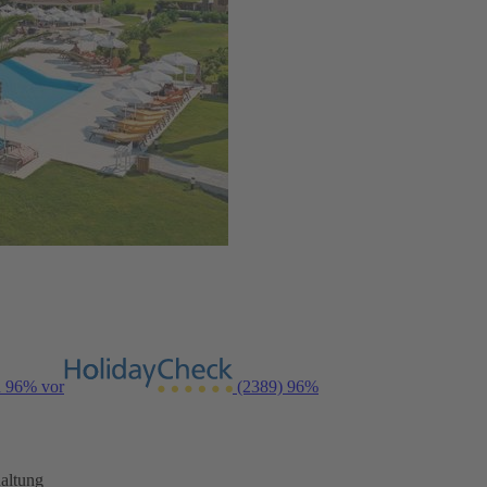
n 96% vor
(2389)
96%
altung