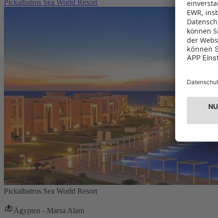
Pickalbatros Sea World Resort
Pickalbatros Sea World Resort
Ägypten - Marsa Alam