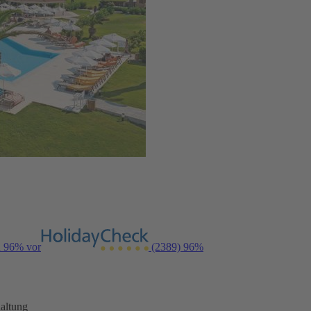
n 96% vor
(2389)
96%
altung