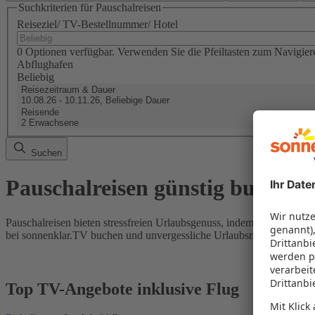
Suchkriterien für Pauschalreisen
Reiseziel/ TV-Bestellnummer/ Hotel
0 Optionen verfügbar. Verwenden Sie die Pfeiltasten zum Navigier
Abflughafen
Beliebig
Reisezeitraum & Dauer
10.08.26 - 10.11.26, Beliebige Dauer
Reisende
2 Erwachsene
Suchen
Pauschalreisen günstig buchen
Pauschalreisen bieten stressfreien Urlaubsgenuss, indem Flug und Hot
bei sonnenklar.TV buchen und unvergessliche Urlaubsmomente erleb
Top TV-Angebote inklusive Flug