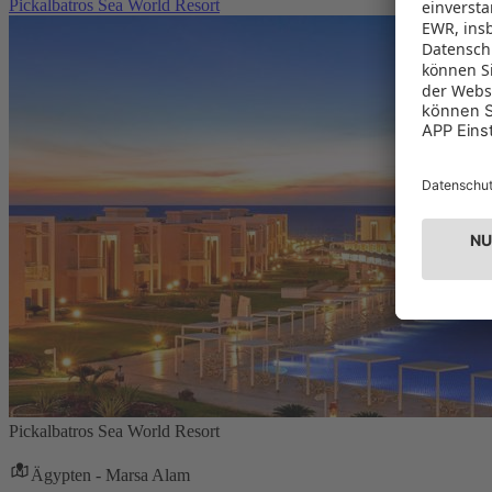
Pickalbatros Sea World Resort
Pickalbatros Sea World Resort
Ägypten - Marsa Alam