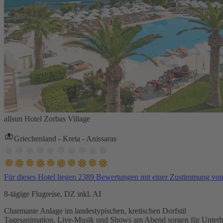
allsun Hotel Zorbas Village
Griechenland - Kreta - Anissaras
Für dieses Hotel liegen 2389 Bewertungen mit einer Zustimmung vo
8-tägige Flugreise, DZ inkl. AI
Charmante Anlage im landestypischen, kretischen Dorfstil
Tagesanimation, Live-Musik und Shows am Abend sorgen für Unterh