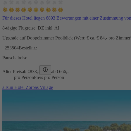
Für dieses Hotel liegen 6893 Bewertungen mit einer Zustimmung vo
8-tägige Flugreise, DZ inkl. AI
Upgrade auf Doppelzimmer Poolblick (Wert: € ca. € 84,- pro Zimmer) 
253504
Bestellnr.:
Pauschalreise
Alter Preis
ab €
833,-
ab €
666,-
pro Person
Preis pro Person
allsun Hotel Zorbas Village