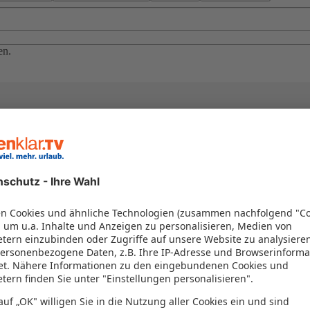
en.
el in einem Paket kombiniert werden – das spart Zeit und Geld. Nutzen 
en!