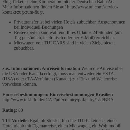
Flug Ticket ist eine Kooperation mit der Deutschen Bahn AG.
Mehr Informationen finden Sie auf http://www.tui.com/service-
kontakt/zug-zum-flug/.
Privattransfer ist bei vielen Hotels zubuchbar. Ausgenommen
bei Individuell-Buchungen
Reiseexperten sind während Ihres Urlaubs 24 Stunden (am
Tag persönlich, telefonisch oder per E-Mail) erreichbar.
Mietwagen von TUI CARS sind in vielen Zielgebieten
zubuchbar.
zus. Informationen: Anreiseinformation
Wenn die Anreise über
die USA oder Kanada erfolgt, muss man entweder ein ESTA-
(USA) oder eTA-Verfahren (Kanada) zur Ein- und Weiterreise
vorweisen können.
Einreisebestimmungen: Einreisebestimmungen Brasilien
http://www.tui-info.de/ICAT/pdf/country/pdf/entry/1/id/BRA
Rating:
80
TUI Vorteile:
Egal, ob Sie sich für eine TUI Paketreise, einen
Hotelurlaub mit Eigenanreise, einen Mietwagen, ein Wohnmobil