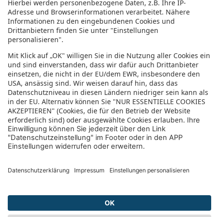
Radisson Recife
Crocobeach Hotel
Nord Luxxor Cabo Branco
Solar das Artes Pousada Boutique
Hotel Deville Prime Salvador
Summerville All Inclusive Resort
Real Classic Hotel
Pousada do Pilar
Expresso R1
Hotel Paradise Flat
Gran Hotel Stella Maris Urban Resort & Conventions
InterCity Premium Salvador
Mercure Salvador Rio Vermelho