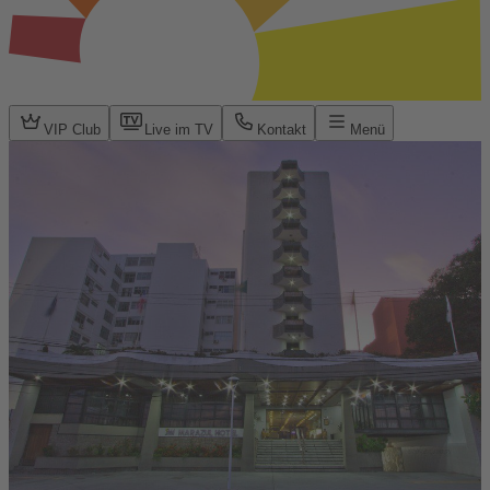
VIP Club
Live im TV
Kontakt
Menü