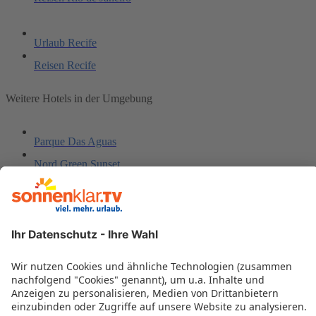
Urlaub Recife
Reisen Recife
Weitere Hotels in der Umgebung
Parque Das Aguas
Nord Green Sunset
Algarve Praia Hotel
Sete Coqueiros by GJP
D Beach Resort
Marbello Ariau
Ocean Palace Beach Resort & Bungalows