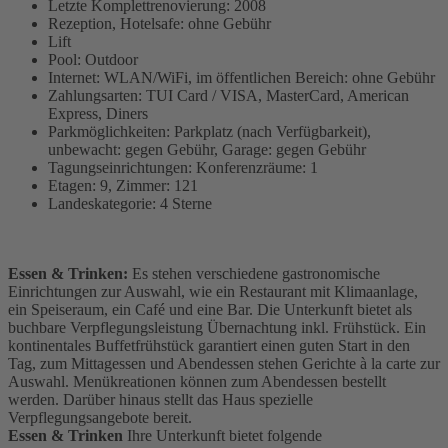
Letzte Komplettrenovierung: 2008
Rezeption, Hotelsafe: ohne Gebühr
Lift
Pool: Outdoor
Internet: WLAN/WiFi, im öffentlichen Bereich: ohne Gebühr
Zahlungsarten: TUI Card / VISA, MasterCard, American
Express, Diners
Parkmöglichkeiten: Parkplatz (nach Verfügbarkeit),
unbewacht: gegen Gebühr, Garage: gegen Gebühr
Tagungseinrichtungen: Konferenzräume: 1
Etagen: 9, Zimmer: 121
Landeskategorie: 4 Sterne
Essen & Trinken:
Es stehen verschiedene gastronomische
Einrichtungen zur Auswahl, wie ein Restaurant mit Klimaanlage,
ein Speiseraum, ein Café und eine Bar. Die Unterkunft bietet als
buchbare Verpflegungsleistung Übernachtung inkl. Frühstück. Ein
kontinentales Buffetfrühstück garantiert einen guten Start in den
Tag, zum Mittagessen und Abendessen stehen Gerichte à la carte zur
Auswahl. Menükreationen können zum Abendessen bestellt
werden. Darüber hinaus stellt das Haus spezielle
Verpflegungsangebote bereit.
Essen & Trinken
Ihre Unterkunft bietet folgende