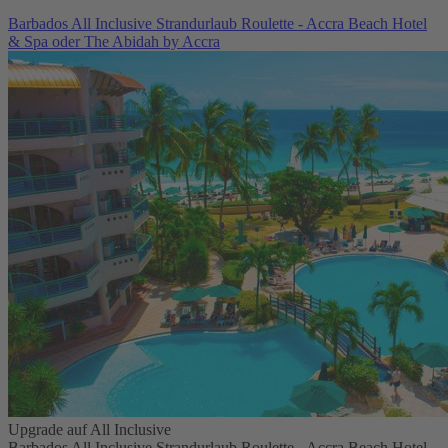
Barbados All Inclusive Strandurlaub Roulette - Accra Beach Hotel
& Spa oder The Abidah by Accra
Upgrade auf All Inclusive
Barbados All Inclusive Strandurlaub Roulette - Accra Beach Hotel