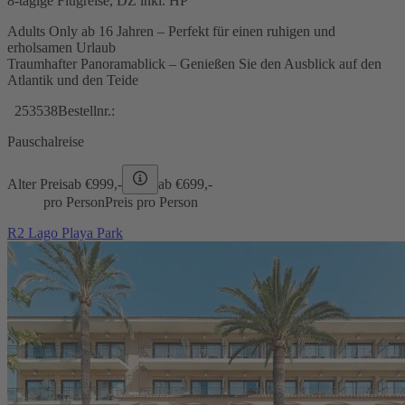
8-tägige Flugreise, DZ inkl. HP
Adults Only ab 16 Jahren – Perfekt für einen ruhigen und
erholsamen Urlaub
Traumhafter Panoramablick – Genießen Sie den Ausblick auf den
Atlantik und den Teide
253538
Bestellnr.:
Pauschalreise
Alter Preis
ab €
999,-
ab €
699,-
pro Person
Preis pro Person
R2 Lago Playa Park