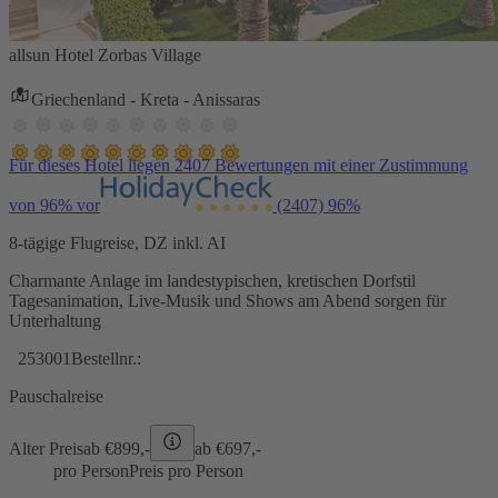
allsun Hotel Zorbas Village
Griechenland - Kreta - Anissaras
Für dieses Hotel liegen 2407 Bewertungen mit einer Zustimmung
von 96% vor
(2407)
96%
8-tägige Flugreise, DZ inkl. AI
Charmante Anlage im landestypischen, kretischen Dorfstil
Tagesanimation, Live-Musik und Shows am Abend sorgen für
Unterhaltung
253001
Bestellnr.:
Pauschalreise
Alter Preis
ab €
899,-
ab €
697,-
pro Person
Preis pro Person