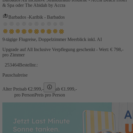
& Spa oder The Abidah by Accra
Barbados -Karibik - Barbados
9-tägige Flugreise, Doppelzimmer Meerblick inkl. AI
Upgrade auf All Inclusive Verpflegung geschenkt - Wert: € 798,-
pro Zimmer
253464
Bestellnr.:
Pauschalreise
Alter Preis
ab €
2.999,-
ab €
1.999,-
pro Person
Preis pro Person