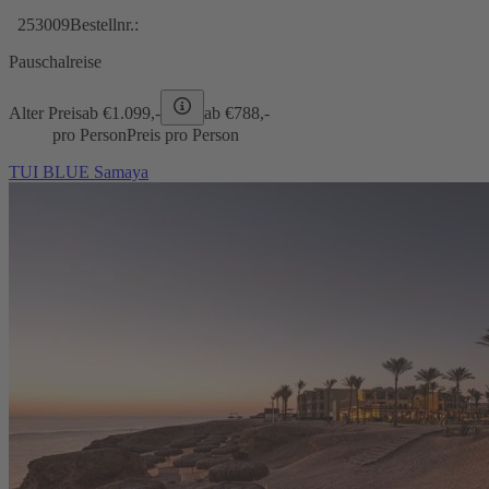
253009
Bestellnr.:
Pauschalreise
Alter Preis
ab €
1.099,-
ab €
788,-
pro Person
Preis pro Person
TUI BLUE Samaya