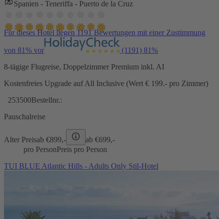
Spanien - Teneriffa - Puerto de la Cruz
Für dieses Hotel liegen 1191 Bewertungen mit einer Zustimmung
von 81% vor
(1191)
81%
8-tägige Flugreise, Doppelzimmer Premium inkl. AI
Kostenfreies Upgrade auf All Inclusive (Wert € 199.- pro Zimmer)
253500
Bestellnr.:
Pauschalreise
Alter Preis
ab €
899,-
ab €
699,-
pro Person
Preis pro Person
TUI BLUE Atlantic Hills - Adults Only Stil-Hotel