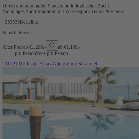
Direkt am traumhaften Sandstrand in idyllischer Bucht
Vielfältiges Sportprogramm mit Wassersport, Tennis & Fitness
253539
Bestellnr.:
Pauschalreise
Alter Preis
ab €
1.299,-
ab €
1.199,-
pro Person
Preis pro Person
TUI BLUE Insula Alba - Adults Only Stil-Hotel