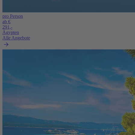
pro Person
ab €
291,-
Ägypten
Alle Angebote