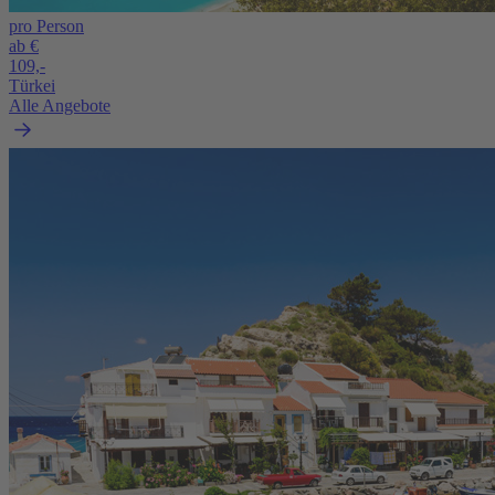
pro Person
ab €
109,-
Türkei
Alle Angebote