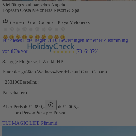
Vielfältiges kulinarisches Angebot
Lopesan Costa Meloneras Resort & Spa
Spanien - Gran Canaria - Playa Meloneras
Für dieses Hotel liegen 7816 Bewertungen mit einer Zustimmung
von 87% vor
(7816)
87%
8-tägige Flugreise, DZ inkl. HP
Einer der größten Wellness-Bereiche auf Gran Canaria
253100
Bestellnr.:
Pauschalreise
Alter Preis
ab €
1.699,-
ab €
1.005,-
pro Person
Preis pro Person
TUI MAGIC LIFE Plimmiri