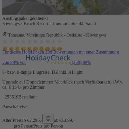
Ausflugspaket geschenkt
Kiwengwa Beach Resort - Traumurlaub inkl. Safari
Tansania, Vereinigte Republik - Ostküste - Kiwengwa
Für dieses Hotel liegen 238 Bewertungen mit einer Zustimmung
von 89% vor
(238)
89%
8- bzw. 9-tägige Flugreise, DZ inkl. AI light
Upgrade auf Doppelzimmer Meerblick (nach Verfügbarkeit) i.W.v.
ca. € 134,- pro Zimmer
253519
Bestellnr.:
Pauschalreise
Alter Preis
ab €
2.296,-
ab €
1.699,-
pro Person
Preis pro Person