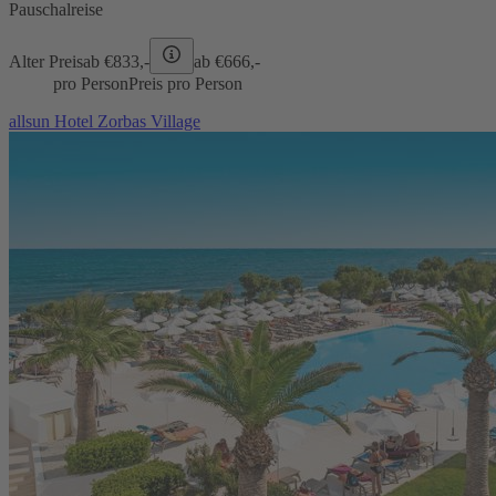
Pauschalreise
Alter Preis
ab €
833,-
ab €
666,-
pro Person
Preis pro Person
allsun Hotel Zorbas Village