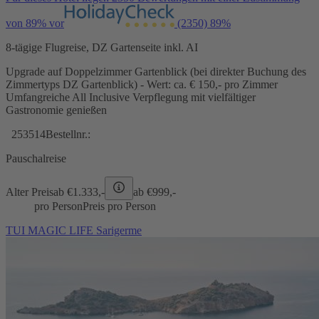
von 89% vor
(2350)
89%
8-tägige Flugreise, DZ Gartenseite inkl. AI
Upgrade auf Doppelzimmer Gartenblick (bei direkter Buchung des
Zimmertyps DZ Gartenblick) - Wert: ca. € 150,- pro Zimmer
Umfangreiche All Inclusive Verpflegung mit vielfältiger
Gastronomie genießen
253514
Bestellnr.:
Pauschalreise
Alter Preis
ab €
1.333,-
ab €
999,-
pro Person
Preis pro Person
TUI MAGIC LIFE Sarigerme