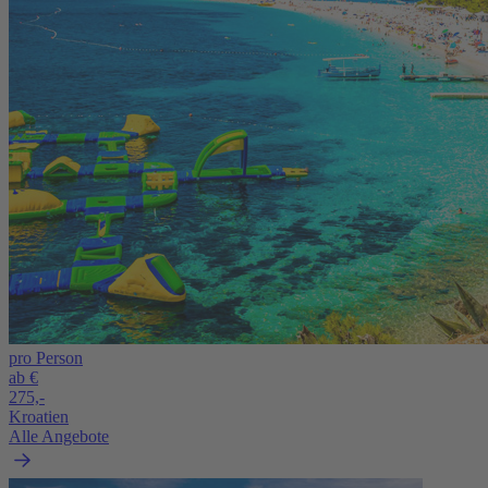
pro Person
ab €
275,-
Kroatien
Alle Angebote