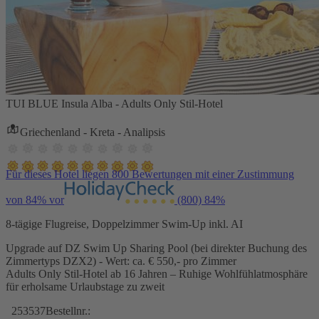
TUI BLUE Insula Alba - Adults Only Stil-Hotel
Griechenland - Kreta - Analipsis
Für dieses Hotel liegen 800 Bewertungen mit einer Zustimmung
von 84% vor
(800)
84%
8-tägige Flugreise, Doppelzimmer Swim-Up inkl. AI
Upgrade auf DZ Swim Up Sharing Pool (bei direkter Buchung des
Zimmertyps DZX2) - Wert: ca. € 550,- pro Zimmer
Adults Only Stil-Hotel ab 16 Jahren – Ruhige Wohlfühlatmosphäre
für erholsame Urlaubstage zu zweit
253537
Bestellnr.: