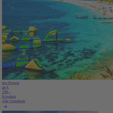
pro Person
ab €
296,-
Kroatien
Alle Angebote