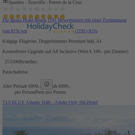
Spanien - Teneriffa - Puerto de la Cruz
Für dieses Hotel liegen 1191 Bewertungen mit einer Zustimmung
von 81% vor
(1191)
81%
8-tägige Flugreise, Doppelzimmer Premium inkl. AI
Kostenfreies Upgrade auf All Inclusive (Wert € 199.- pro Zimmer)
253500
Bestellnr.:
Pauschalreise
Alter Preis
ab €
899,-
ab €
699,-
pro Person
Preis pro Person
TUI BLUE Atlantic Hills - Adults Only Stil-Hotel