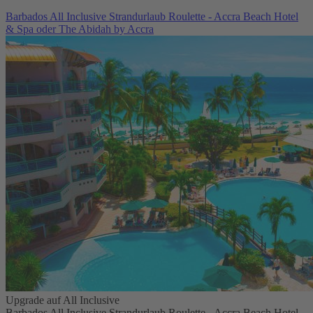
Barbados All Inclusive Strandurlaub Roulette - Accra Beach Hotel
& Spa oder The Abidah by Accra
Upgrade auf All Inclusive
Barbados All Inclusive Strandurlaub Roulette - Accra Beach Hotel