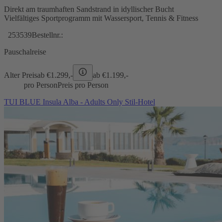
Direkt am traumhaften Sandstrand in idyllischer Bucht
Vielfältiges Sportprogramm mit Wassersport, Tennis & Fitness
253539
Bestellnr.:
Pauschalreise
Alter Preis
ab €
1.299,-
ab €
1.199,-
pro Person
Preis pro Person
TUI BLUE Insula Alba - Adults Only Stil-Hotel