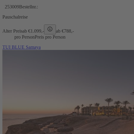
253009
Bestellnr.:
Pauschalreise
Alter Preis
ab €
1.099,-
ab €
788,-
pro Person
Preis pro Person
TUI BLUE Samaya