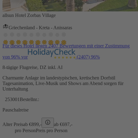
allsun Hotel Zorbas Village
Griechenland - Kreta - Anissaras
Für dieses Hotel liegen 2407 Bewertungen mit einer Zustimmung
von 96% vor
(2407)
96%
8-tägige Flugreise, DZ inkl. AI
Charmante Anlage im landestypischen, kretischen Dorfstil
Tagesanimation, Live-Musik und Shows am Abend sorgen für
Unterhaltung
253001
Bestellnr.:
Pauschalreise
Alter Preis
ab €
899,-
ab €
697,-
pro Person
Preis pro Person