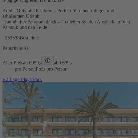
8-tägige Flugreise, DZ inkl. HP
Adults Only ab 16 Jahren – Perfekt für einen ruhigen und
erholsamen Urlaub
Traumhafter Panoramablick – Genießen Sie den Ausblick auf den
Atlantik und den Teide
253538
Bestellnr.:
Pauschalreise
Alter Preis
ab €
999,-
ab €
699,-
pro Person
Preis pro Person
R2 Lago Playa Park