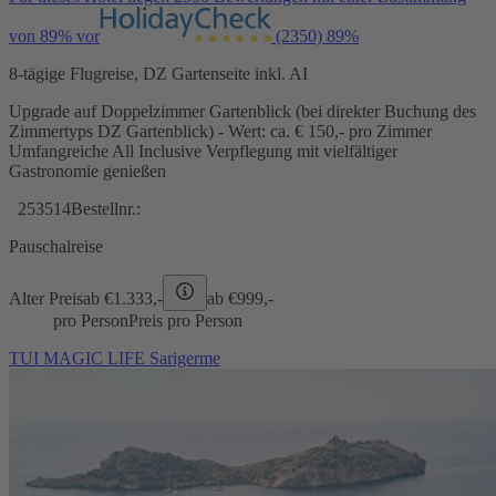
von 89% vor
(2350)
89%
8-tägige Flugreise, DZ Gartenseite inkl. AI
Upgrade auf Doppelzimmer Gartenblick (bei direkter Buchung des
Zimmertyps DZ Gartenblick) - Wert: ca. € 150,- pro Zimmer
Umfangreiche All Inclusive Verpflegung mit vielfältiger
Gastronomie genießen
253514
Bestellnr.:
Pauschalreise
Alter Preis
ab €
1.333,-
ab €
999,-
pro Person
Preis pro Person
TUI MAGIC LIFE Sarigerme