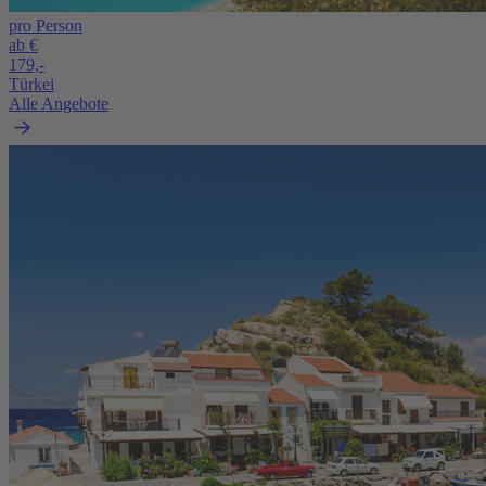
pro Person
ab €
179,-
Türkei
Alle Angebote