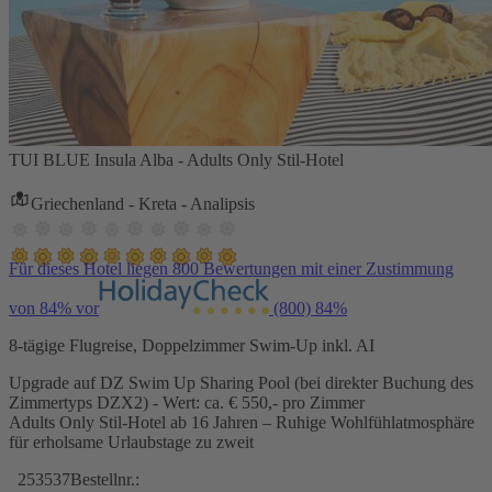
TUI BLUE Insula Alba - Adults Only Stil-Hotel
Griechenland - Kreta - Analipsis
Für dieses Hotel liegen 800 Bewertungen mit einer Zustimmung
von 84% vor
(800)
84%
8-tägige Flugreise, Doppelzimmer Swim-Up inkl. AI
Upgrade auf DZ Swim Up Sharing Pool (bei direkter Buchung des
Zimmertyps DZX2) - Wert: ca. € 550,- pro Zimmer
Adults Only Stil-Hotel ab 16 Jahren – Ruhige Wohlfühlatmosphäre
für erholsame Urlaubstage zu zweit
253537
Bestellnr.: