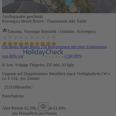
Ausflugspaket geschenkt
Kiwengwa Beach Resort - Traumurlaub inkl. Safari
Tansania, Vereinigte Republik - Ostküste - Kiwengwa
Für dieses Hotel liegen 238 Bewertungen mit einer Zustimmung
von 89% vor
(238)
89%
8- bzw. 9-tägige Flugreise, DZ inkl. AI light
Upgrade auf Doppelzimmer Meerblick (nach Verfügbarkeit) i.W.v.
ca. € 134,- pro Zimmer
253519
Bestellnr.:
Pauschalreise
Alter Preis
ab €
2.296,-
ab €
1.699,-
pro Person
Preis pro Person