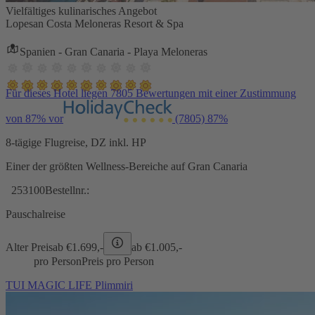
Vielfältiges kulinarisches Angebot
Lopesan Costa Meloneras Resort & Spa
Spanien - Gran Canaria - Playa Meloneras
Für dieses Hotel liegen 7805 Bewertungen mit einer Zustimmung
von 87% vor
(7805)
87%
8-tägige Flugreise, DZ inkl. HP
Einer der größten Wellness-Bereiche auf Gran Canaria
253100
Bestellnr.:
Pauschalreise
Alter Preis
ab €
1.699,-
ab €
1.005,-
pro Person
Preis pro Person
TUI MAGIC LIFE Plimmiri