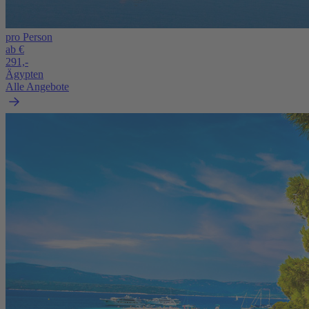
pro Person
ab €
291,-
Ägypten
Alle Angebote