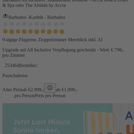
& Spa oder The Abidah by Accra
Barbados -Karibik - Barbados
9-tägige Flugreise, Doppelzimmer Meerblick inkl. AI
Upgrade auf All Inclusive Verpflegung geschenkt - Wert: € 798,-
pro Zimmer
253464
Bestellnr.:
Pauschalreise
Alter Preis
ab €
2.999,-
ab €
1.999,-
pro Person
Preis pro Person