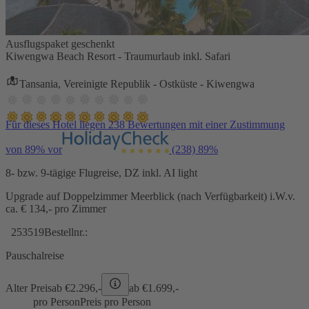
Ausflugspaket geschenkt
Kiwengwa Beach Resort - Traumurlaub inkl. Safari
Tansania, Vereinigte Republik - Ostküste - Kiwengwa
Für dieses Hotel liegen 238 Bewertungen mit einer Zustimmung
von 89% vor
(238)
89%
8- bzw. 9-tägige Flugreise, DZ inkl. AI light
Upgrade auf Doppelzimmer Meerblick (nach Verfügbarkeit) i.W.v.
ca. € 134,- pro Zimmer
253519
Bestellnr.:
Pauschalreise
Alter Preis
ab €
2.296,-
ab €
1.699,-
pro Person
Preis pro Person