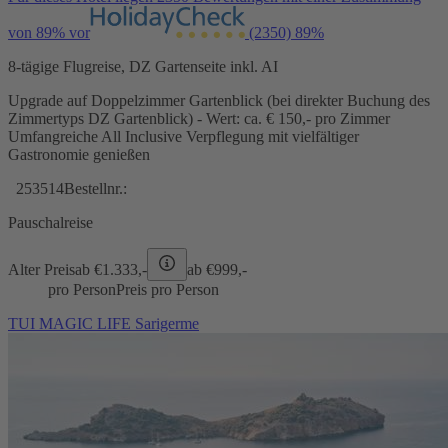
von 89% vor
(2350)
89%
8-tägige Flugreise, DZ Gartenseite inkl. AI
Upgrade auf Doppelzimmer Gartenblick (bei direkter Buchung des
Zimmertyps DZ Gartenblick) - Wert: ca. € 150,- pro Zimmer
Umfangreiche All Inclusive Verpflegung mit vielfältiger
Gastronomie genießen
253514
Bestellnr.:
Pauschalreise
Alter Preis
ab €
1.333,-
ab €
999,-
pro Person
Preis pro Person
TUI MAGIC LIFE Sarigerme