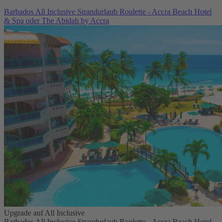
Barbados All Inclusive Strandurlaub Roulette - Accra Beach Hotel
& Spa oder The Abidah by Accra
Upgrade auf All Inclusive
Barbados All Inclusive Strandurlaub Roulette - Accra Beach Hotel