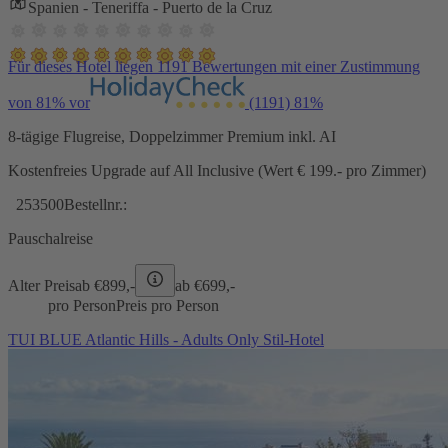
Spanien - Teneriffa - Puerto de la Cruz
Für dieses Hotel liegen 1191 Bewertungen mit einer Zustimmung
von 81% vor
(1191)
81%
8-tägige Flugreise, Doppelzimmer Premium inkl. AI
Kostenfreies Upgrade auf All Inclusive (Wert € 199.- pro Zimmer)
253500
Bestellnr.:
Pauschalreise
Alter Preis
ab €
899,-
ab €
699,-
pro Person
Preis pro Person
TUI BLUE Atlantic Hills - Adults Only Stil-Hotel