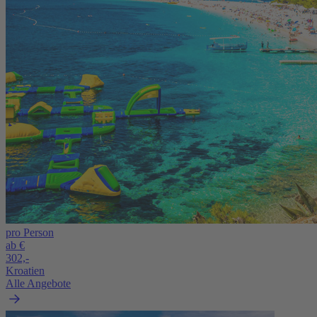
pro Person
ab €
302,-
Kroatien
Alle Angebote