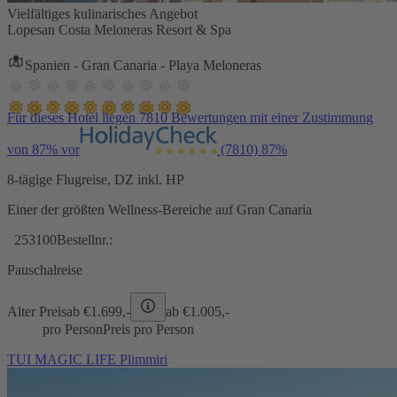
Vielfältiges kulinarisches Angebot
Lopesan Costa Meloneras Resort & Spa
Spanien - Gran Canaria - Playa Meloneras
Für dieses Hotel liegen 7810 Bewertungen mit einer Zustimmung
von 87% vor
(7810)
87%
8-tägige Flugreise, DZ inkl. HP
Einer der größten Wellness-Bereiche auf Gran Canaria
253100
Bestellnr.:
Pauschalreise
Alter Preis
ab €
1.699,-
ab €
1.005,-
pro Person
Preis pro Person
TUI MAGIC LIFE Plimmiri