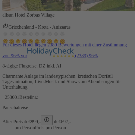
allsun Hotel Zorbas Village
Griechenland - Kreta - Anissaras
Für dieses Hotel liegen 2389 Bewertungen mit einer Zustimmung
von 96% vor
(2389)
96%
8-tägige Flugreise, DZ inkl. AI
Charmante Anlage im landestypischen, kretischen Dorfstil
Tagesanimation, Live-Musik und Shows am Abend sorgen für
Unterhaltung
253001
Bestellnr.:
Pauschalreise
Alter Preis
ab €
899,-
ab €
697,-
pro Person
Preis pro Person