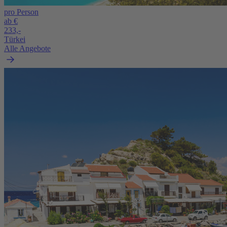
pro Person
ab €
233,-
Türkei
Alle Angebote