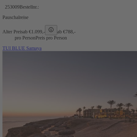
253009
Bestellnr.:
Pauschalreise
Alter Preis
ab €
1.099,-
ab €
788,-
pro Person
Preis pro Person
TUI BLUE Samaya