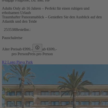
8-tägige Flugreise, DZ inkl. HP
Adults Only ab 16 Jahren – Perfekt für einen ruhigen und
erholsamen Urlaub
Traumhafter Panoramablick – Genießen Sie den Ausblick auf den
Atlantik und den Teide
253538
Bestellnr.:
Pauschalreise
Alter Preis
ab €
999,-
ab €
699,-
pro Person
Preis pro Person
R2 Lago Playa Park