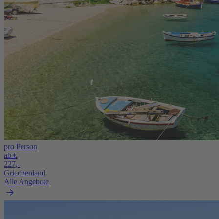
pro Person
ab €
227,-
Griechenland
Alle Angebote