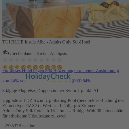
TUI BLUE Insula Alba - Adults Only Stil-Hotel
Griechenland - Kreta - Analipsis
Für dieses Hotel liegen 800 Bewertungen mit einer Zustimmung
von 84% vor
(800)
84%
8-tägige Flugreise, Doppelzimmer Swim-Up inkl. AI
Upgrade auf DZ Swim Up Sharing Pool (bei direkter Buchung des
Zimmertyps DZX2) - Wert: ca. € 550,- pro Zimmer
Adults Only Stil-Hotel ab 16 Jahren – Ruhige Wohlfühlatmosphäre
für erholsame Urlaubstage zu zweit
253537
Bestellnr.: