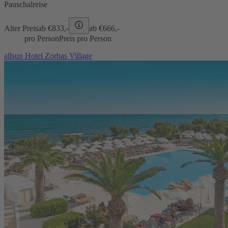
Pauschalreise
Alter Preis
ab €
833,-
ab €
666,-
pro Person
Preis pro Person
allsun Hotel Zorbas Village