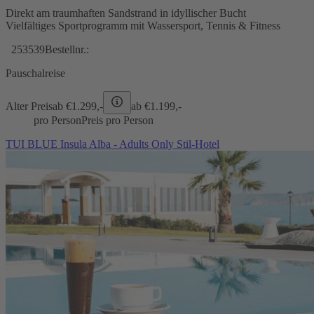
Direkt am traumhaften Sandstrand in idyllischer Bucht
Vielfältiges Sportprogramm mit Wassersport, Tennis & Fitness
253539
Bestellnr.:
Pauschalreise
Alter Preis
ab €
1.299,-
ab €
1.199,-
pro Person
Preis pro Person
TUI BLUE Insula Alba - Adults Only Stil-Hotel