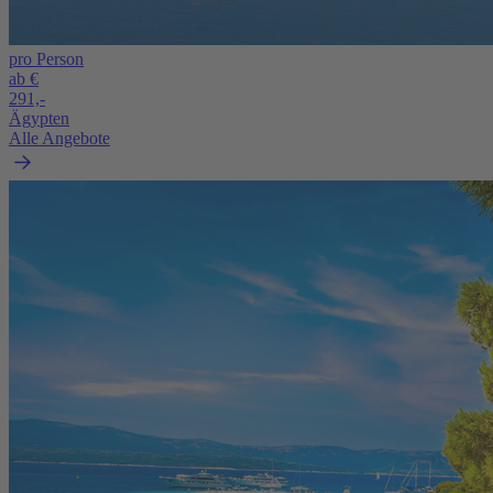
pro Person
ab €
291,-
Ägypten
Alle Angebote