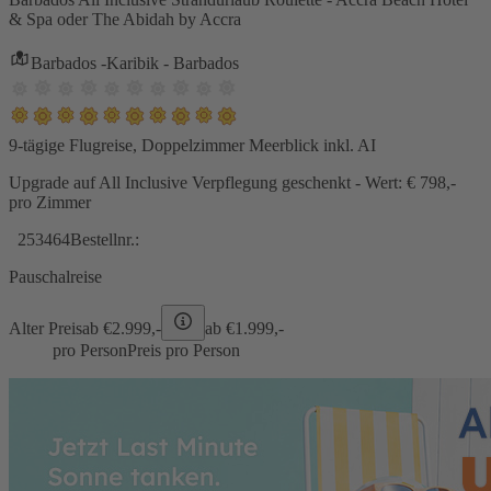
& Spa oder The Abidah by Accra
Barbados -Karibik - Barbados
9-tägige Flugreise, Doppelzimmer Meerblick inkl. AI
Upgrade auf All Inclusive Verpflegung geschenkt - Wert: € 798,-
pro Zimmer
253464
Bestellnr.:
Pauschalreise
Alter Preis
ab €
2.999,-
ab €
1.999,-
pro Person
Preis pro Person