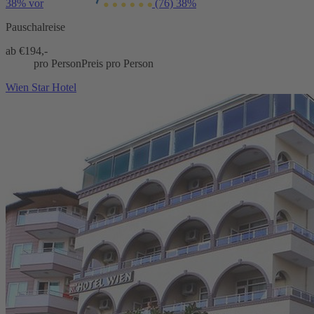
38% vor
(76)
38%
Pauschalreise
ab €
194,-
pro Person
Preis pro Person
Wien Star Hotel