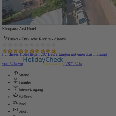
Kleopatra Arsi Hotel
Türkei - Türkische Riviera - Alanya
Für dieses Hotel liegen 287 Bewertungen mit einer Zustimmung
von 74% vor
(287)
74%
Strand
Familie
Internetzugang
Wellness
Pool
Sport