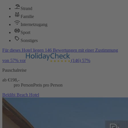
Strand
Familie
Internetzugang
Sport
Sonstiges
Für dieses Hotel liegen 146 Bewertungen mit einer Zustimmung
von 57% vor
(146)
57%
Pauschalreise
ab €
198,-
pro Person
Preis pro Person
Beldibi Beach Hotel