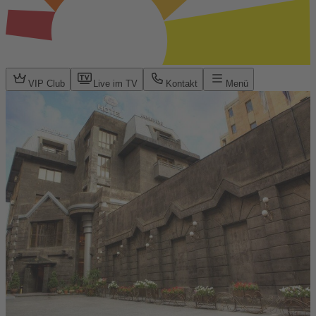
VIP Club
Live im TV
Kontakt
Menü