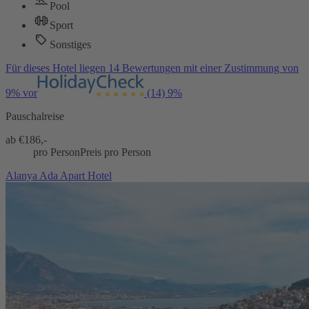
Pool
Sport
Sonstiges
Für dieses Hotel liegen 14 Bewertungen mit einer Zustimmung von
9% vor
(14)
9%
Pauschalreise
ab €
186,-
pro Person
Preis pro Person
Alanya Ada Apart Hotel