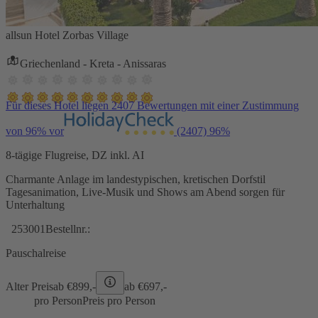
allsun Hotel Zorbas Village
Griechenland - Kreta - Anissaras
Für dieses Hotel liegen 2407 Bewertungen mit einer Zustimmung
von 96% vor
(2407)
96%
8-tägige Flugreise, DZ inkl. AI
Charmante Anlage im landestypischen, kretischen Dorfstil
Tagesanimation, Live-Musik und Shows am Abend sorgen für
Unterhaltung
253001
Bestellnr.:
Pauschalreise
Alter Preis
ab €
899,-
ab €
697,-
pro Person
Preis pro Person