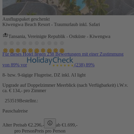
Ausflugspaket geschenkt
Kiwengwa Beach Resort - Traumurlaub inkl. Safari
Tansania, Vereinigte Republik - Ostküste - Kiwengwa
Für dieses Hotel liegen 238 Bewertungen mit einer Zustimmung
von 89% vor
(238)
89%
8- bzw. 9-tägige Flugreise, DZ inkl. AI light
Upgrade auf Doppelzimmer Meerblick (nach Verfügbarkeit) i.W.v.
ca. € 134,- pro Zimmer
253519
Bestellnr.:
Pauschalreise
Alter Preis
ab €
2.296,-
ab €
1.699,-
pro Person
Preis pro Person