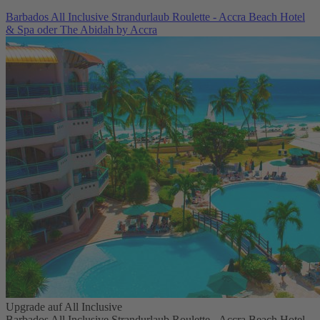
Barbados All Inclusive Strandurlaub Roulette - Accra Beach Hotel
& Spa oder The Abidah by Accra
Upgrade auf All Inclusive
Barbados All Inclusive Strandurlaub Roulette - Accra Beach Hotel