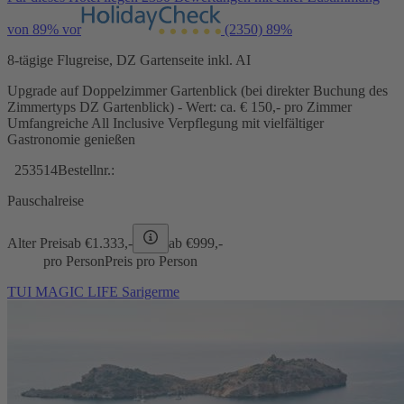
von 89% vor
(2350)
89%
8-tägige Flugreise, DZ Gartenseite inkl. AI
Upgrade auf Doppelzimmer Gartenblick (bei direkter Buchung des
Zimmertyps DZ Gartenblick) - Wert: ca. € 150,- pro Zimmer
Umfangreiche All Inclusive Verpflegung mit vielfältiger
Gastronomie genießen
253514
Bestellnr.:
Pauschalreise
Alter Preis
ab €
1.333,-
ab €
999,-
pro Person
Preis pro Person
TUI MAGIC LIFE Sarigerme