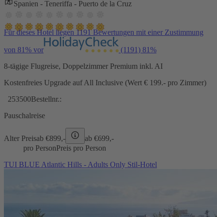
Spanien - Teneriffa - Puerto de la Cruz
Für dieses Hotel liegen 1191 Bewertungen mit einer Zustimmung
von 81% vor
(1191)
81%
8-tägige Flugreise, Doppelzimmer Premium inkl. AI
Kostenfreies Upgrade auf All Inclusive (Wert € 199.- pro Zimmer)
253500
Bestellnr.:
Pauschalreise
Alter Preis
ab €
899,-
ab €
699,-
pro Person
Preis pro Person
TUI BLUE Atlantic Hills - Adults Only Stil-Hotel