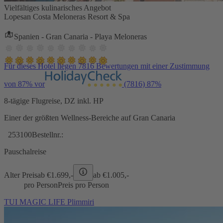
Vielfältiges kulinarisches Angebot
Lopesan Costa Meloneras Resort & Spa
Spanien - Gran Canaria - Playa Meloneras
Für dieses Hotel liegen 7816 Bewertungen mit einer Zustimmung
von 87% vor
(7816)
87%
8-tägige Flugreise, DZ inkl. HP
Einer der größten Wellness-Bereiche auf Gran Canaria
253100
Bestellnr.:
Pauschalreise
Alter Preis
ab €
1.699,-
ab €
1.005,-
pro Person
Preis pro Person
TUI MAGIC LIFE Plimmiri