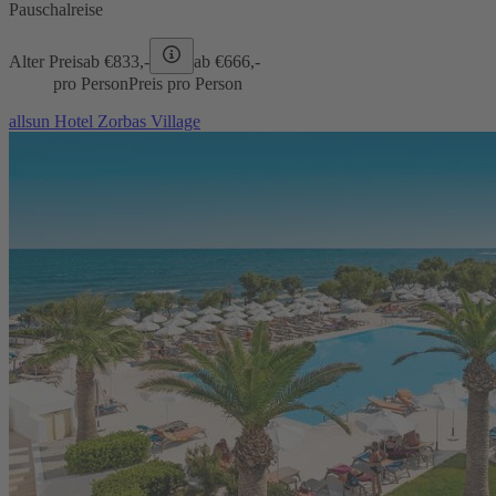
Pauschalreise
Alter Preis
ab €
833,-
ab €
666,-
pro Person
Preis pro Person
allsun Hotel Zorbas Village