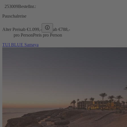
253009
Bestellnr.:
Pauschalreise
Alter Preis
ab €
1.099,-
ab €
788,-
pro Person
Preis pro Person
TUI BLUE Samaya