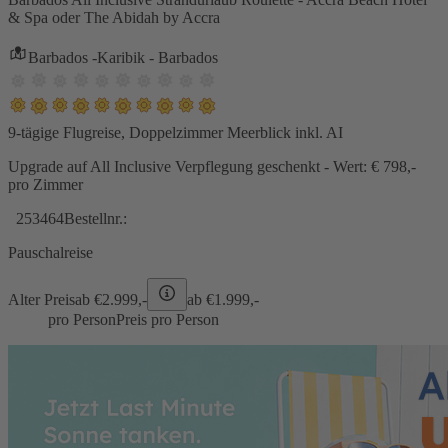
& Spa oder The Abidah by Accra
Barbados -Karibik - Barbados
9-tägige Flugreise, Doppelzimmer Meerblick inkl. AI
Upgrade auf All Inclusive Verpflegung geschenkt - Wert: € 798,-
pro Zimmer
253464
Bestellnr.:
Pauschalreise
Alter Preis
ab €
2.999,-
ab €
1.999,-
pro Person
Preis pro Person