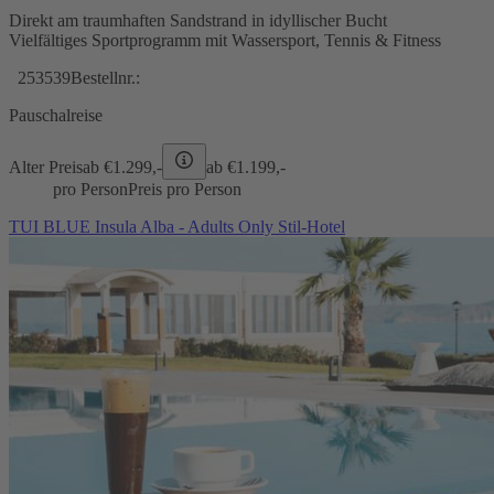
Direkt am traumhaften Sandstrand in idyllischer Bucht
Vielfältiges Sportprogramm mit Wassersport, Tennis & Fitness
253539
Bestellnr.:
Pauschalreise
Alter Preis
ab €
1.299,-
ab €
1.199,-
pro Person
Preis pro Person
TUI BLUE Insula Alba - Adults Only Stil-Hotel