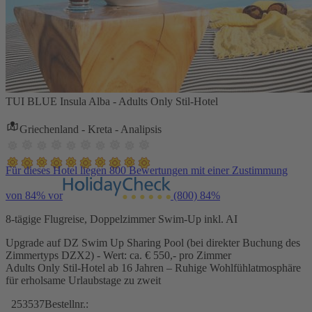
TUI BLUE Insula Alba - Adults Only Stil-Hotel
Griechenland - Kreta - Analipsis
Für dieses Hotel liegen 800 Bewertungen mit einer Zustimmung
von 84% vor
(800)
84%
8-tägige Flugreise, Doppelzimmer Swim-Up inkl. AI
Upgrade auf DZ Swim Up Sharing Pool (bei direkter Buchung des
Zimmertyps DZX2) - Wert: ca. € 550,- pro Zimmer
Adults Only Stil-Hotel ab 16 Jahren – Ruhige Wohlfühlatmosphäre
für erholsame Urlaubstage zu zweit
253537
Bestellnr.: