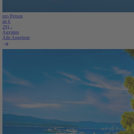
pro Person
ab €
291,-
Ägypten
Alle Angebote