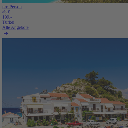
pro Person
ab €
199,-
Türkei
Alle Angebote