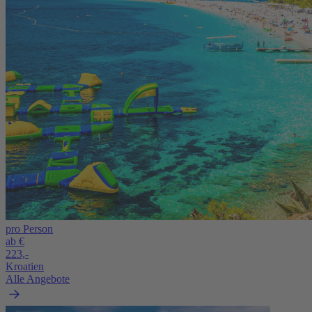
pro Person
ab €
223,-
Kroatien
Alle Angebote