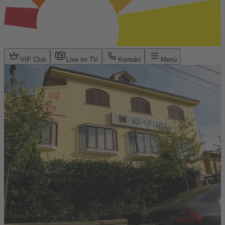
VIP Club
Live im TV
Kontakt
Menü