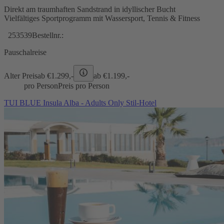
Direkt am traumhaften Sandstrand in idyllischer Bucht
Vielfältiges Sportprogramm mit Wassersport, Tennis & Fitness
253539
Bestellnr.:
Pauschalreise
Alter Preis
ab €
1.299,-
ab €
1.199,-
pro Person
Preis pro Person
TUI BLUE Insula Alba - Adults Only Stil-Hotel