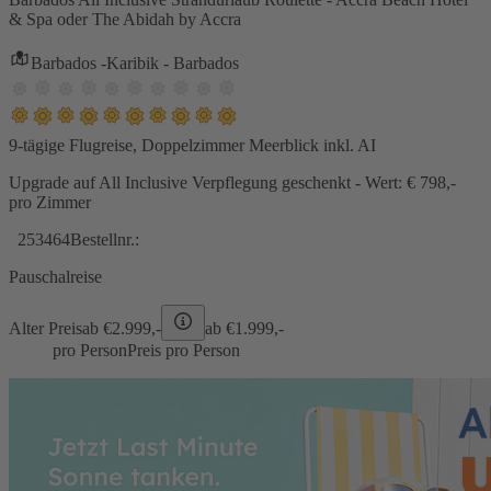
& Spa oder The Abidah by Accra
Barbados -Karibik - Barbados
9-tägige Flugreise, Doppelzimmer Meerblick inkl. AI
Upgrade auf All Inclusive Verpflegung geschenkt - Wert: € 798,-
pro Zimmer
253464
Bestellnr.:
Pauschalreise
Alter Preis
ab €
2.999,-
ab €
1.999,-
pro Person
Preis pro Person