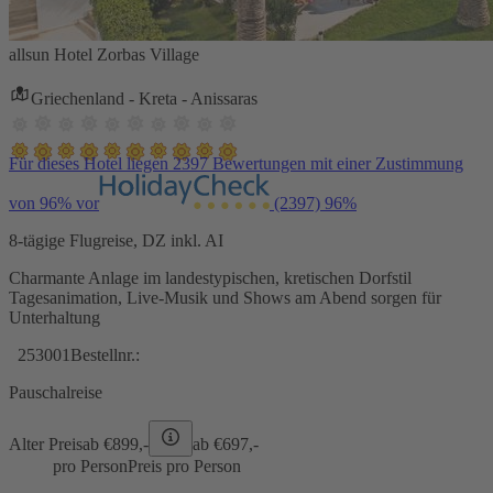
allsun Hotel Zorbas Village
Griechenland - Kreta - Anissaras
Für dieses Hotel liegen 2397 Bewertungen mit einer Zustimmung
von 96% vor
(2397)
96%
8-tägige Flugreise, DZ inkl. AI
Charmante Anlage im landestypischen, kretischen Dorfstil
Tagesanimation, Live-Musik und Shows am Abend sorgen für
Unterhaltung
253001
Bestellnr.:
Pauschalreise
Alter Preis
ab €
899,-
ab €
697,-
pro Person
Preis pro Person