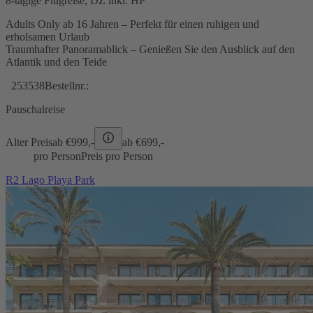
8-tägige Flugreise, DZ inkl. HP
Adults Only ab 16 Jahren – Perfekt für einen ruhigen und
erholsamen Urlaub
Traumhafter Panoramablick – Genießen Sie den Ausblick auf den
Atlantik und den Teide
253538
Bestellnr.:
Pauschalreise
Alter Preis
ab €
999,-
ab €
699,-
pro Person
Preis pro Person
R2 Lago Playa Park