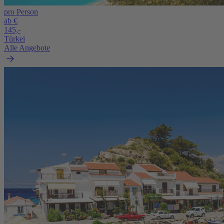
pro Person
ab €
145,-
Türkei
Alle Angebote