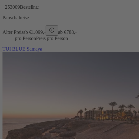
253009
Bestellnr.:
Pauschalreise
Alter Preis
ab €
1.099,-
ab €
788,-
pro Person
Preis pro Person
TUI BLUE Samaya