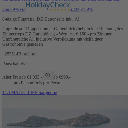
von 89% vor
(2346)
89%
8-tägige Flugreise, DZ Gartenseite inkl. AI
Upgrade auf Doppelzimmer Gartenblick (bei direkter Buchung des
Zimmertyps DZ Gartenblick) - Wert: ca. € 150,- pro Zimmer
Umfangreiche All Inclusive Verpflegung mit vielfältiger
Gastronomie genießen
253514
Bestellnr.:
Pauschalreise
Alter Preis
ab €
1.333,-
ab €
999,-
pro Person
Preis pro Person
TUI MAGIC LIFE Sarigerme