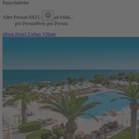
Pauschalreise
Alter Preis
ab €
833,-
ab €
666,-
pro Person
Preis pro Person
allsun Hotel Zorbas Village