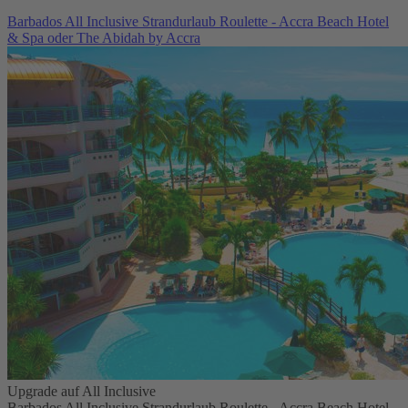
Barbados All Inclusive Strandurlaub Roulette - Accra Beach Hotel
& Spa oder The Abidah by Accra
Upgrade auf All Inclusive
Barbados All Inclusive Strandurlaub Roulette - Accra Beach Hotel