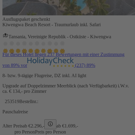
Ausflugspaket geschenkt
Kiwengwa Beach Resort - Traumurlaub inkl. Safari
Tansania, Vereinigte Republik - Ostküste - Kiwengwa
Für dieses Hotel liegen 237 Bewertungen mit einer Zustimmung
von 89% vor
(237)
89%
8- bzw. 9-tägige Flugreise, DZ inkl. AI light
Upgrade auf Doppelzimmer Meerblick (nach Verfügbarkeit) i.W.v.
ca. € 134,- pro Zimmer
253519
Bestellnr.:
Pauschalreise
Alter Preis
ab €
2.296,-
ab €
1.699,-
pro Person
Preis pro Person