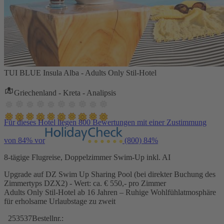
TUI BLUE Insula Alba - Adults Only Stil-Hotel
Griechenland - Kreta - Analipsis
Für dieses Hotel liegen 800 Bewertungen mit einer Zustimmung
von 84% vor
(800)
84%
8-tägige Flugreise, Doppelzimmer Swim-Up inkl. AI
Upgrade auf DZ Swim Up Sharing Pool (bei direkter Buchung des
Zimmertyps DZX2) - Wert: ca. € 550,- pro Zimmer
Adults Only Stil-Hotel ab 16 Jahren – Ruhige Wohlfühlatmosphäre
für erholsame Urlaubstage zu zweit
253537
Bestellnr.: