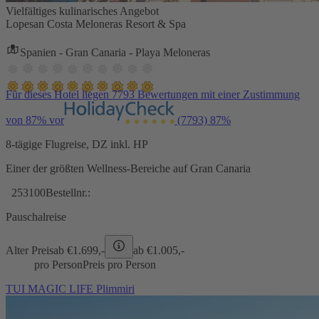
Vielfältiges kulinarisches Angebot
Lopesan Costa Meloneras Resort & Spa
Spanien - Gran Canaria - Playa Meloneras
Für dieses Hotel liegen 7793 Bewertungen mit einer Zustimmung
von 87% vor
(7793)
87%
8-tägige Flugreise, DZ inkl. HP
Einer der größten Wellness-Bereiche auf Gran Canaria
253100
Bestellnr.:
Pauschalreise
Alter Preis
ab €
1.699,-
ab €
1.005,-
pro Person
Preis pro Person
TUI MAGIC LIFE Plimmiri