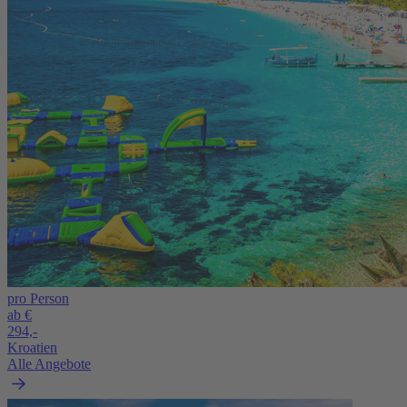
pro Person
ab €
294,-
Kroatien
Alle Angebote