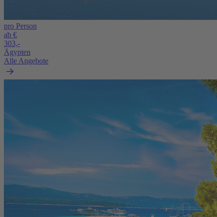
pro Person
ab €
303,-
Ägypten
Alle Angebote