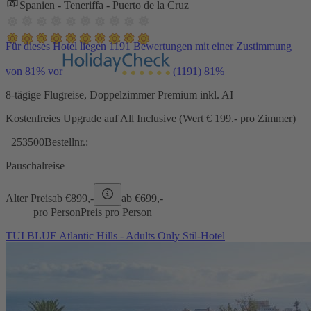
Spanien - Teneriffa - Puerto de la Cruz
Für dieses Hotel liegen 1191 Bewertungen mit einer Zustimmung
von 81% vor
(1191)
81%
8-tägige Flugreise, Doppelzimmer Premium inkl. AI
Kostenfreies Upgrade auf All Inclusive (Wert € 199.- pro Zimmer)
253500
Bestellnr.:
Pauschalreise
Alter Preis
ab €
899,-
ab €
699,-
pro Person
Preis pro Person
TUI BLUE Atlantic Hills - Adults Only Stil-Hotel