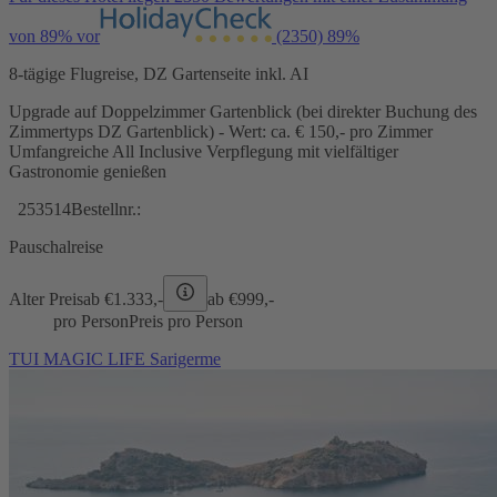
von 89% vor
(2350)
89%
8-tägige Flugreise, DZ Gartenseite inkl. AI
Upgrade auf Doppelzimmer Gartenblick (bei direkter Buchung des
Zimmertyps DZ Gartenblick) - Wert: ca. € 150,- pro Zimmer
Umfangreiche All Inclusive Verpflegung mit vielfältiger
Gastronomie genießen
253514
Bestellnr.:
Pauschalreise
Alter Preis
ab €
1.333,-
ab €
999,-
pro Person
Preis pro Person
TUI MAGIC LIFE Sarigerme