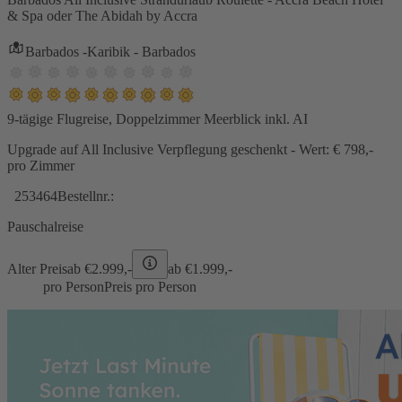
& Spa oder The Abidah by Accra
Barbados -Karibik - Barbados
9-tägige Flugreise, Doppelzimmer Meerblick inkl. AI
Upgrade auf All Inclusive Verpflegung geschenkt - Wert: € 798,-
pro Zimmer
253464
Bestellnr.:
Pauschalreise
Alter Preis
ab €
2.999,-
ab €
1.999,-
pro Person
Preis pro Person