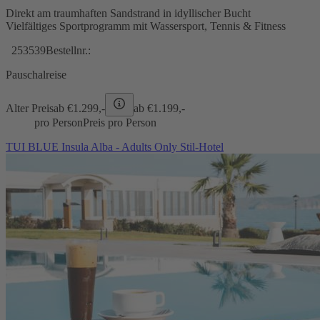
Direkt am traumhaften Sandstrand in idyllischer Bucht
Vielfältiges Sportprogramm mit Wassersport, Tennis & Fitness
253539
Bestellnr.:
Pauschalreise
Alter Preis
ab €
1.299,-
ab €
1.199,-
pro Person
Preis pro Person
TUI BLUE Insula Alba - Adults Only Stil-Hotel