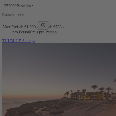
253009
Bestellnr.:
Pauschalreise
Alter Preis
ab €
1.099,-
ab €
788,-
pro Person
Preis pro Person
TUI BLUE Samaya