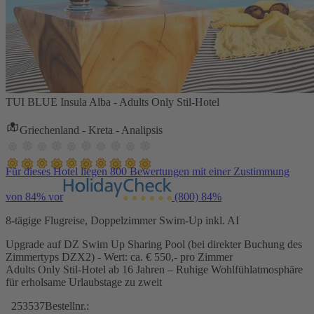
TUI BLUE Insula Alba - Adults Only Stil-Hotel
Griechenland - Kreta - Analipsis
Für dieses Hotel liegen 800 Bewertungen mit einer Zustimmung
von 84% vor
(800)
84%
8-tägige Flugreise, Doppelzimmer Swim-Up inkl. AI
Upgrade auf DZ Swim Up Sharing Pool (bei direkter Buchung des
Zimmertyps DZX2) - Wert: ca. € 550,- pro Zimmer
Adults Only Stil-Hotel ab 16 Jahren – Ruhige Wohlfühlatmosphäre
für erholsame Urlaubstage zu zweit
253537
Bestellnr.: