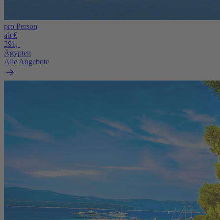
pro Person
ab €
291,-
Ägypten
Alle Angebote