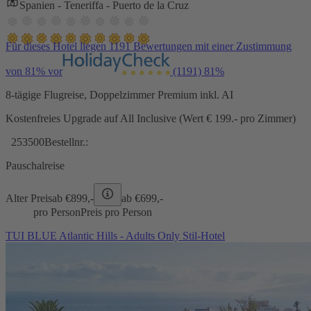
Spanien - Teneriffa - Puerto de la Cruz
Für dieses Hotel liegen 1191 Bewertungen mit einer Zustimmung
von 81% vor
(1191)
81%
8-tägige Flugreise, Doppelzimmer Premium inkl. AI
Kostenfreies Upgrade auf All Inclusive (Wert € 199.- pro Zimmer)
253500
Bestellnr.:
Pauschalreise
Alter Preis
ab €
899,-
ab €
699,-
pro Person
Preis pro Person
TUI BLUE Atlantic Hills - Adults Only Stil-Hotel