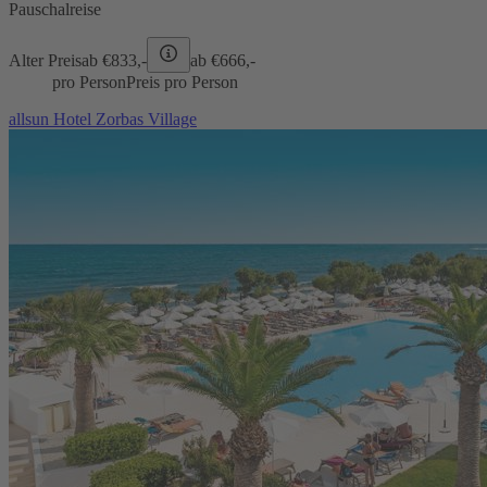
Pauschalreise
Alter Preis
ab €
833,-
ab €
666,-
pro Person
Preis pro Person
allsun Hotel Zorbas Village