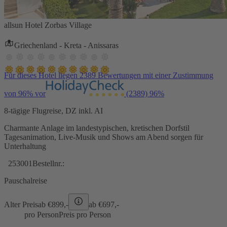
allsun Hotel Zorbas Village
Griechenland - Kreta - Anissaras
Für dieses Hotel liegen 2389 Bewertungen mit einer Zustimmung
von 96% vor
(2389)
96%
8-tägige Flugreise, DZ inkl. AI
Charmante Anlage im landestypischen, kretischen Dorfstil
Tagesanimation, Live-Musik und Shows am Abend sorgen für
Unterhaltung
253001
Bestellnr.:
Pauschalreise
Alter Preis
ab €
899,-
ab €
697,-
pro Person
Preis pro Person