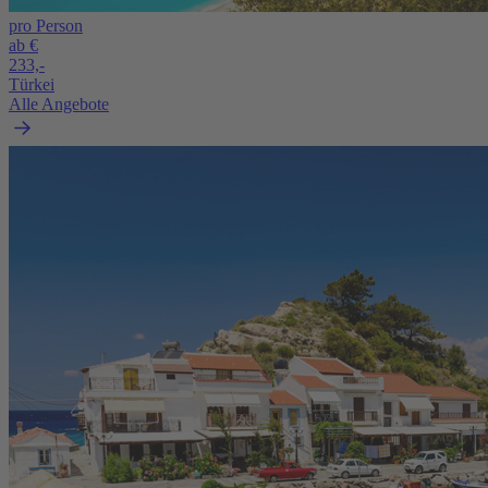
pro Person
ab €
233,-
Türkei
Alle Angebote