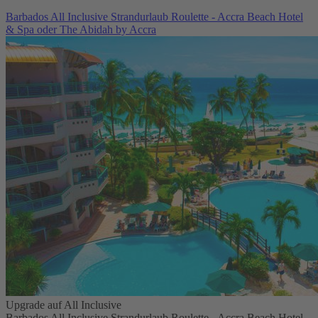
Barbados All Inclusive Strandurlaub Roulette - Accra Beach Hotel
& Spa oder The Abidah by Accra
Upgrade auf All Inclusive
Barbados All Inclusive Strandurlaub Roulette - Accra Beach Hotel