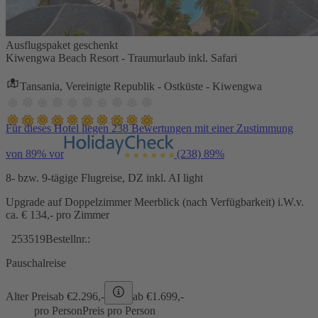
Ausflugspaket geschenkt
Kiwengwa Beach Resort - Traumurlaub inkl. Safari
Tansania, Vereinigte Republik - Ostküste - Kiwengwa
Für dieses Hotel liegen 238 Bewertungen mit einer Zustimmung
von 89% vor
(238)
89%
8- bzw. 9-tägige Flugreise, DZ inkl. AI light
Upgrade auf Doppelzimmer Meerblick (nach Verfügbarkeit) i.W.v.
ca. € 134,- pro Zimmer
253519
Bestellnr.:
Pauschalreise
Alter Preis
ab €
2.296,-
ab €
1.699,-
pro Person
Preis pro Person