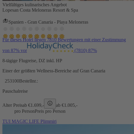
Vielfältiges kulinarisches Angebot
Lopesan Costa Meloneras Resort & Spa
Spanien - Gran Canaria - Playa Meloneras
Für dieses Hotel liegen 7810 Bewertungen mit einer Zustimmung
von 87% vor
(7810)
87%
8-tägige Flugreise, DZ inkl. HP
Einer der größten Wellness-Bereiche auf Gran Canaria
253100
Bestellnr.:
Pauschalreise
Alter Preis
ab €
1.699,-
ab €
1.005,-
pro Person
Preis pro Person
TUI MAGIC LIFE Plimmiri