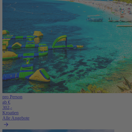
pro Person
ab €
302,-
Kroatien
Alle Angebote