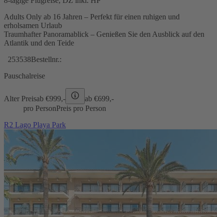
8-tägige Flugreise, DZ inkl. HP
Adults Only ab 16 Jahren – Perfekt für einen ruhigen und
erholsamen Urlaub
Traumhafter Panoramablick – Genießen Sie den Ausblick auf den
Atlantik und den Teide
253538
Bestellnr.:
Pauschalreise
Alter Preis
ab €
999,-
ab €
699,-
pro Person
Preis pro Person
R2 Lago Playa Park