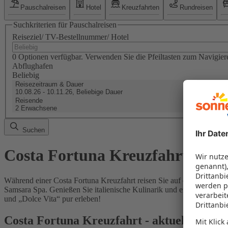
Pauschalreisen
Hotel
Kreuzfahrten
Rundreisen
Suchkriterien für Pauschalreisen
Reiseziel/ TV-Bestellnummer/ Hotel
0 Optionen verfügbar. Verwenden Sie die Pfeiltasten zum Navigier
Abflughafen
Beliebig
Reisezeitraum & Dauer
10.08.26 - 10.11.26, Beliebige Dauer
Reisende
2 Erwachsene
Suchen
Costa Fortuna Kreuzfahrt 2026
Während einer Costa Fortuna Kreuzfahrt reisen Sie auf den Spuren de
Samsara Spa. Genießen Sie italienische Kulinarik und erstklassiges 
und „Dolce Vita“ pur erleben!
Costa Fortuna Kreuzfahrt - aktuelle Rout