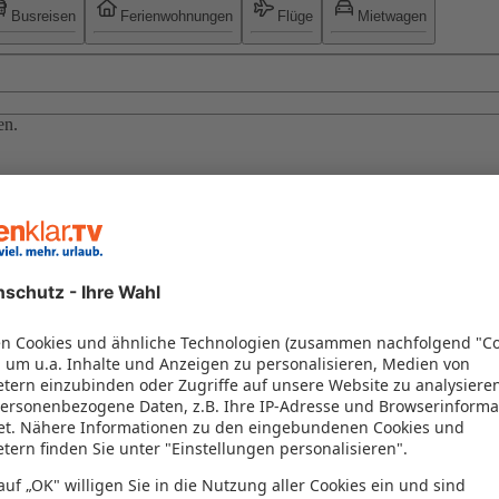
Busreisen
Ferienwohnungen
Flüge
Mietwagen
en.
/2027
r legendären italienischen Ozeandampfer. Das stilvolle Design huldig
Entertainment, während Sie das sonnige Mittelmeer, die Kanaren oder d
e & Termine