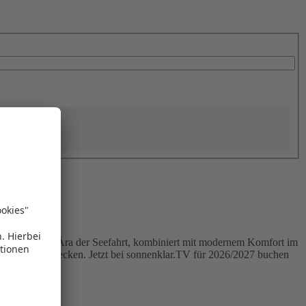
t der goldenen Ära der Seefahrt, kombiniert mit modernem Komfort im
ie Karibik entdecken. Jetzt bei sonnenklar.TV für 2026/2027 buchen