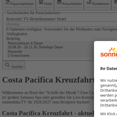
Pauschalreisen
Hotel
Kreuzfahrten
Rundreisen
Suchkriterien für Pauschalreisen
Reiseziel/ TV-Bestellnummer/ Hotel
0 Optionen verfügbar. Verwenden Sie die Pfeiltasten zum Navigier
Abflughafen
Beliebig
Reisezeitraum & Dauer
10.08.26 - 10.11.26, Beliebige Dauer
Reisende
2 Erwachsene
Suchen
Costa Pacifica Kreuzfahrt 2026
Willkommen an Bord des "Schiffs der Musik"! Eine Costa Pacifica Kre
m² großen Samsara Spa oder genießen Sie Live-Konzerte im prachtvollen
sonnenklar.TV für 2026/2027 zum Bestpreis buchen!
Costa Pacifica Kreuzfahrt - aktuelle Rout