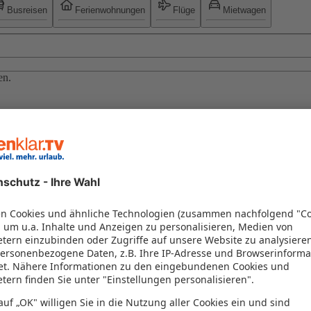
Busreisen
Ferienwohnungen
Flüge
Mietwagen
en.
/2027
uzfahrt begeistert durch ihr einzigartiges Konzept, bei dem jeder Be
 Theater. Ob sonniges Mittelmeer, die Kanaren oder die Karibik – die Co
e & Termine