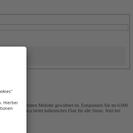
reich einer berühmten Melodie gewidmet ist. Entspannen Sie im 6.000
sta Pacifica bietet italienisches Flair für alle Sinne. Jetzt bei