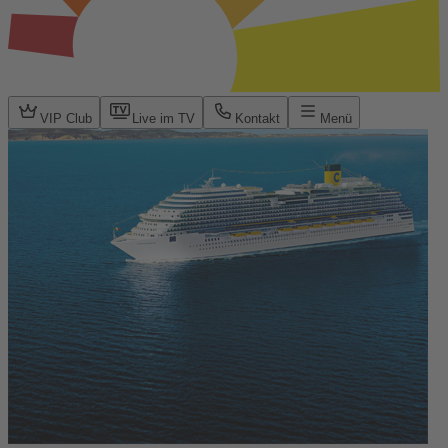
VIP Club
Live im TV
Kontakt
Menü