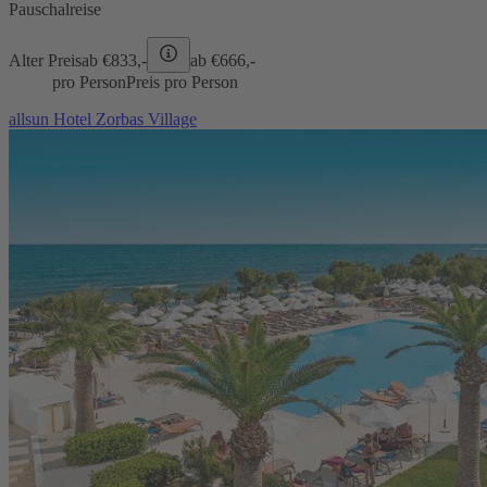
Pauschalreise
Alter Preis
ab €
833,-
ab €
666,-
pro Person
Preis pro Person
allsun Hotel Zorbas Village