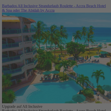
Barbados All Inclusive Strandurlaub Roulette - Accra Beach Hotel
& Spa oder The Abidah by Accra
Upgrade auf All Inclusive
Barbados All Inclusive Strandurlaub Roulette - Accra Beach Hotel