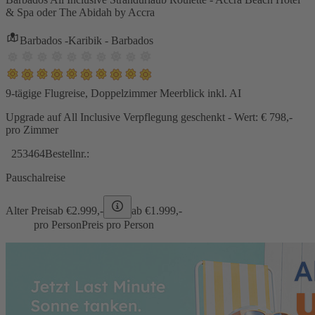
& Spa oder The Abidah by Accra
Barbados -Karibik - Barbados
9-tägige Flugreise, Doppelzimmer Meerblick inkl. AI
Upgrade auf All Inclusive Verpflegung geschenkt - Wert: € 798,-
pro Zimmer
253464
Bestellnr.:
Pauschalreise
Alter Preis
ab €
2.999,-
ab €
1.999,-
pro Person
Preis pro Person