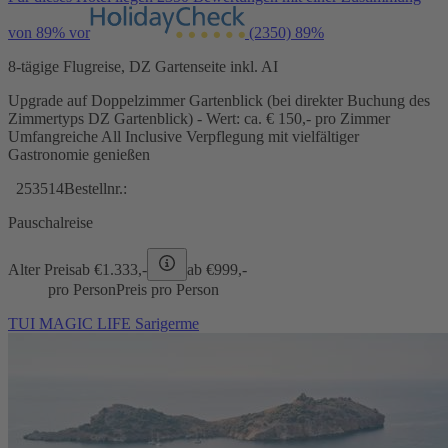
von 89% vor
(2350)
89%
8-tägige Flugreise, DZ Gartenseite inkl. AI
Upgrade auf Doppelzimmer Gartenblick (bei direkter Buchung des
Zimmertyps DZ Gartenblick) - Wert: ca. € 150,- pro Zimmer
Umfangreiche All Inclusive Verpflegung mit vielfältiger
Gastronomie genießen
253514
Bestellnr.:
Pauschalreise
Alter Preis
ab €
1.333,-
ab €
999,-
pro Person
Preis pro Person
TUI MAGIC LIFE Sarigerme