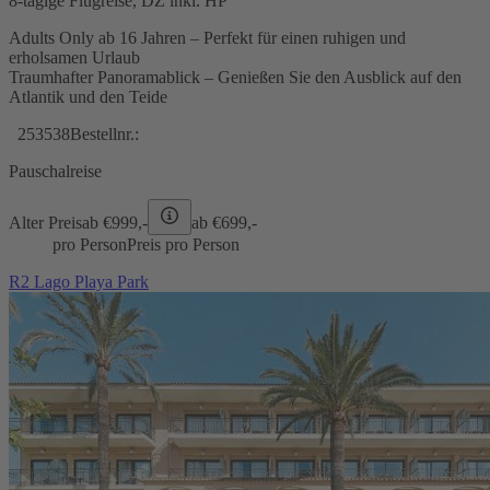
8-tägige Flugreise, DZ inkl. HP
Adults Only ab 16 Jahren – Perfekt für einen ruhigen und
erholsamen Urlaub
Traumhafter Panoramablick – Genießen Sie den Ausblick auf den
Atlantik und den Teide
253538
Bestellnr.:
Pauschalreise
Alter Preis
ab €
999,-
ab €
699,-
pro Person
Preis pro Person
R2 Lago Playa Park