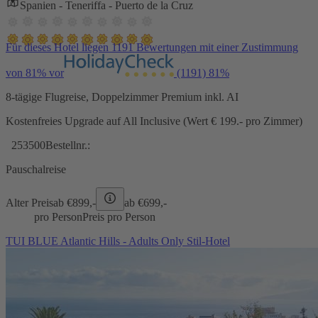
Spanien - Teneriffa - Puerto de la Cruz
Für dieses Hotel liegen 1191 Bewertungen mit einer Zustimmung
von 81% vor
(1191)
81%
8-tägige Flugreise, Doppelzimmer Premium inkl. AI
Kostenfreies Upgrade auf All Inclusive (Wert € 199.- pro Zimmer)
253500
Bestellnr.:
Pauschalreise
Alter Preis
ab €
899,-
ab €
699,-
pro Person
Preis pro Person
TUI BLUE Atlantic Hills - Adults Only Stil-Hotel