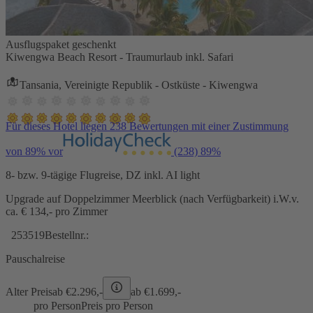
Ausflugspaket geschenkt
Kiwengwa Beach Resort - Traumurlaub inkl. Safari
Tansania, Vereinigte Republik - Ostküste - Kiwengwa
Für dieses Hotel liegen 238 Bewertungen mit einer Zustimmung
von 89% vor
(238)
89%
8- bzw. 9-tägige Flugreise, DZ inkl. AI light
Upgrade auf Doppelzimmer Meerblick (nach Verfügbarkeit) i.W.v.
ca. € 134,- pro Zimmer
253519
Bestellnr.:
Pauschalreise
Alter Preis
ab €
2.296,-
ab €
1.699,-
pro Person
Preis pro Person