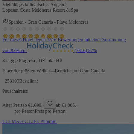
Vielfältiges kulinarisches Angebot
Lopesan Costa Meloneras Resort & Spa
Spanien - Gran Canaria - Playa Meloneras
Für dieses Hotel liegen 7816 Bewertungen mit einer Zustimmung
von 87% vor
(7816)
87%
8-tägige Flugreise, DZ inkl. HP
Einer der größten Wellness-Bereiche auf Gran Canaria
253100
Bestellnr.:
Pauschalreise
Alter Preis
ab €
1.699,-
ab €
1.005,-
pro Person
Preis pro Person
TUI MAGIC LIFE Plimmiri