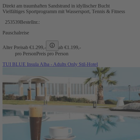
Direkt am traumhaften Sandstrand in idyllischer Bucht
Vielfältiges Sportprogramm mit Wassersport, Tennis & Fitness
253539
Bestellnr.:
Pauschalreise
Alter Preis
ab €
1.299,-
ab €
1.199,-
pro Person
Preis pro Person
TUI BLUE Insula Alba - Adults Only Stil-Hotel