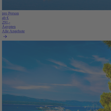
pro Person
ab €
291,-
Ägypten
Alle Angebote