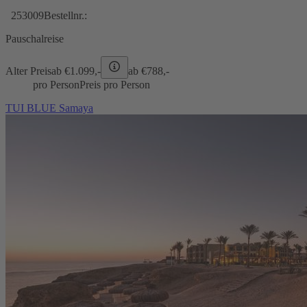
253009
Bestellnr.:
Pauschalreise
Alter Preis
ab €
1.099,-
ab €
788,-
pro Person
Preis pro Person
TUI BLUE Samaya