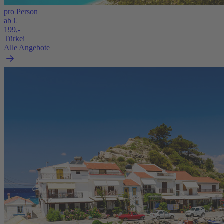
pro Person
ab €
199,-
Türkei
Alle Angebote