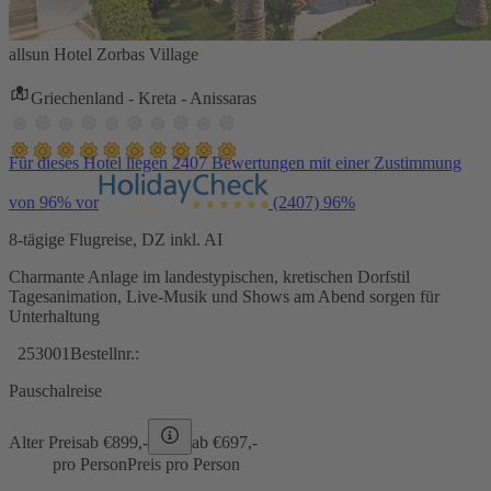
allsun Hotel Zorbas Village
Griechenland - Kreta - Anissaras
Für dieses Hotel liegen 2407 Bewertungen mit einer Zustimmung
von 96% vor
(2407)
96%
8-tägige Flugreise, DZ inkl. AI
Charmante Anlage im landestypischen, kretischen Dorfstil
Tagesanimation, Live-Musik und Shows am Abend sorgen für
Unterhaltung
253001
Bestellnr.:
Pauschalreise
Alter Preis
ab €
899,-
ab €
697,-
pro Person
Preis pro Person