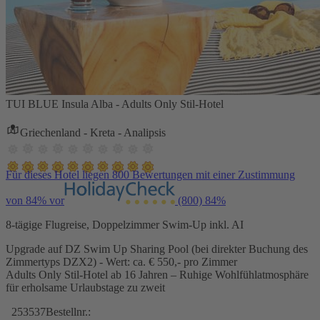
TUI BLUE Insula Alba - Adults Only Stil-Hotel
Griechenland - Kreta - Analipsis
Für dieses Hotel liegen 800 Bewertungen mit einer Zustimmung
von 84% vor
(800)
84%
8-tägige Flugreise, Doppelzimmer Swim-Up inkl. AI
Upgrade auf DZ Swim Up Sharing Pool (bei direkter Buchung des
Zimmertyps DZX2) - Wert: ca. € 550,- pro Zimmer
Adults Only Stil-Hotel ab 16 Jahren – Ruhige Wohlfühlatmosphäre
für erholsame Urlaubstage zu zweit
253537
Bestellnr.: