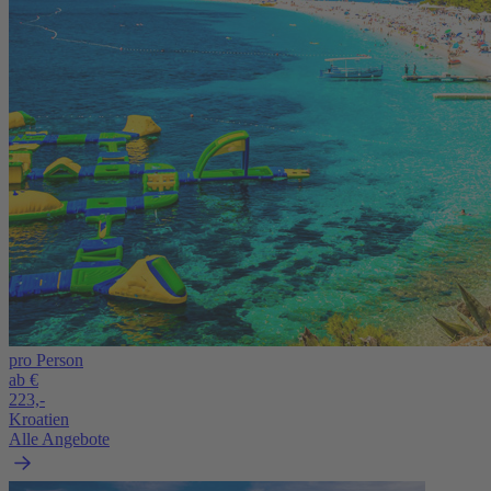
pro Person
ab €
223,-
Kroatien
Alle Angebote